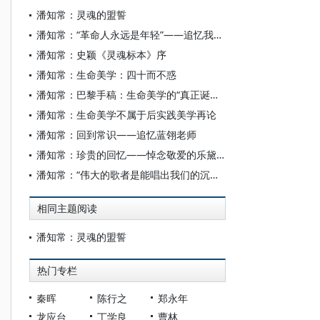
潘知常：灵魂的盟誓
潘知常：“革命人永远是年轻”——追忆我的老师赵以文先生
潘知常：史颖《灵魂标本》序
潘知常：生命美学：四十而不惑
潘知常：巴黎手稿：生命美学的“真正诞生地和秘密”
潘知常：生命美学不属于后实践美学再论
潘知常：回到常识——追忆蓝翎老师
潘知常：珍贵的回忆——悼念敬爱的乐黛云老师
潘知常：“伟大的歌者是能唱出我们的沉默的人”——蒋成德先生《郁达夫旧体诗研究》序
相同主题阅读
潘知常：灵魂的盟誓
热门专栏
秦晖
陈行之
郑永年
龙应台
丁学良
曹林