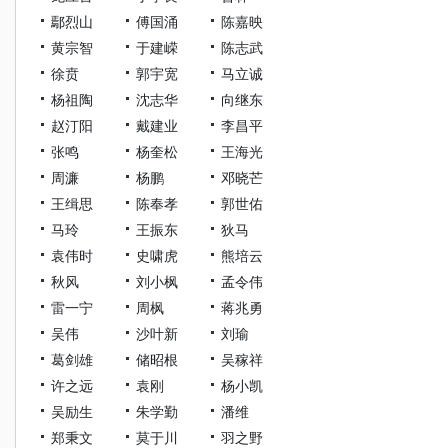
鄢烈山
傅国涌
陈嘉映
黄宗智
于建嵘
陈志武
徐贲
郭宇宽
马立诚
杨祖陶
沈志华
向继东
赵汀阳
戴建业
李昌平
张鸣
杨奎松
王海光
周濂
杨鹏
邓晓芒
王缉思
陈奉孝
郭世佑
马玲
王振东
狄马
袁伟时
史啸虎
熊培云
秋风
刘小枫
孟令伟
雷一宁
周枫
蒋兆勇
吴伟
沙叶新
刘瑜
葛剑雄
储昭根
吴稼祥
许之远
袁刚
杨小凯
吴励生
朱学勤
潘维
郑秉文
莫于川
羽之野