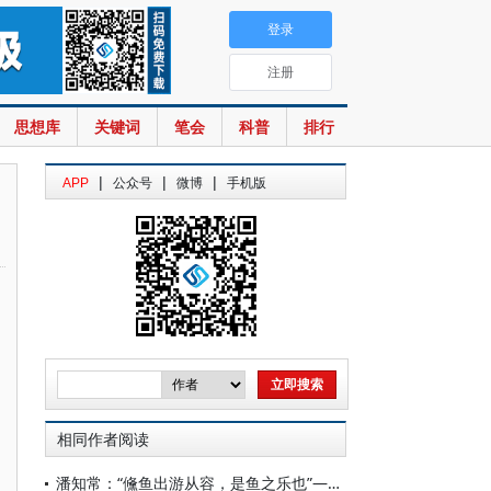
登录
注册
思想库
关键词
笔会
科普
排行
|
|
|
APP
公众号
微博
手机版
相同作者阅读
潘知常：“儵鱼出游从容，是鱼之乐也”——追忆我的老师李戏鱼先生