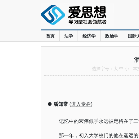
首页
法学
经济学
政治学
国际
选择字号：
大
中
小
本文共
●
潘知常
(
进入专栏
)
记忆中的宏伟似乎永远被定格在了二
那一年，初入大学校门的他在遥远的