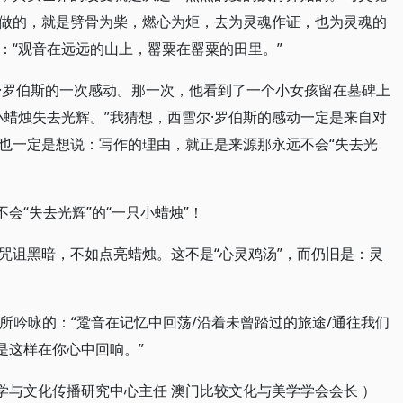
做的，就是劈骨为柴，燃心为炬，去为灵魂作证，也为灵魂的
：“观音在远远的山上，罂粟在罂粟的田里。”
·罗伯斯的一次感动。那一次，他看到了一个小女孩留在墓碑上
小蜡烛失去光辉。”我猜想，西雪尔·罗伯斯的感动一定是来自对
也一定是想说：写作的理由，就正是来源那永远不会“失去光
会“失去光辉”的“一只小蜡烛”！
咒诅黑暗，不如点亮蜡烛。这不是“心灵鸡汤”，而仍旧是：灵
奏》所吟咏的：“跫音在记忆中回荡/沿着未曾踏过的旅途/通往我们
是这样在你心中回响。”
美学与文化传播研究中心主任 澳门比较文化与美学学会会长 ）