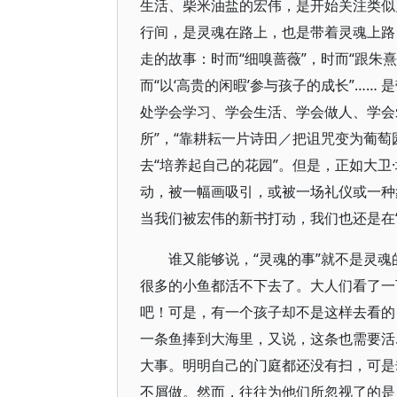
生活、柴米油盐的宏伟，是开始关注类似
行间，是灵魂在路上，也是带着灵魂上路
走的故事：时而“细嗅蔷薇”，时而“跟朱熹
而“以‘高贵的闲暇’参与孩子的成长”…
处学会学习、学会生活、学会做人、学会
所”，“靠耕耘一片诗田／把诅咒变为葡
去“培养起自己的花园”。但是，正如大卫
动，被一幅画吸引，或被一场礼仪或一种
当我们被宏伟的新书打动，我们也还是在
谁又能够说，“灵魂的事”就不是灵
很多的小鱼都活不下去了。大人们看了一
吧！可是，有一个孩子却不是这样去看的
一条鱼捧到大海里，又说，这条也需要活
大事。明明自己的门庭都还没有扫，可是
不屑做。然而，往往为他们所忽视了的是