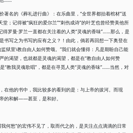
息……
价著名的《葬礼进行曲》：在乐曲里，“全世界都抬着棺材”送
天堂；记得被“疯狂的爱尔兰”“刺伤成诗”的叶芝也曾经赞美他所
记得罗曼·罗兰一直都在关注着的人类“灵魂的香味”……那么，是
是书写之为书写的应有之义？！由此，倘若再回想一下奥登在
的监狱里\教自由人如何赞颂。”我们就会懂得：凡是期盼自己能
严的渴望，也就都是灵魂的渴望，都是在“教自由人如何赞
是“教我灵魂歌唱”，都是在寻觅人类“灵魂的香味”……当然，对
，在他的书中，我比较多的看到的是：与上帝的拔河。而现
帝的和解——甚至，是和好。
谓我何愁”的宏伟不见了，取而代之的，是关注点点滴滴的日常