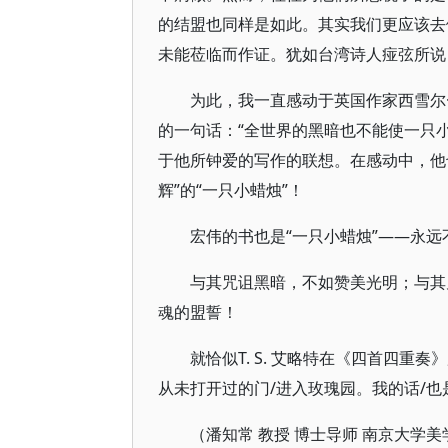
的结盟也同样是如此。其实我们更应该去
未能莅临而作证。犹如台湾诗人痖弦所说
为此，我一直感动于英国作家西雪尔
的一句话：“全世界的黑暗也不能使一只
于他所钟爱的写作的联想。在感动中，他
辉”的“一只小蜡烛”！
宏伟的书也是“一只小蜡烛”——永远不
与其咒诅黑暗，不如赞美光明；与其
魂的盟誓！
就恰似T. S. 艾略特在《四首四重
从未打开过的门/进入玫瑰园。我的话/也
（潘知常 教授 博士导师 南京大学