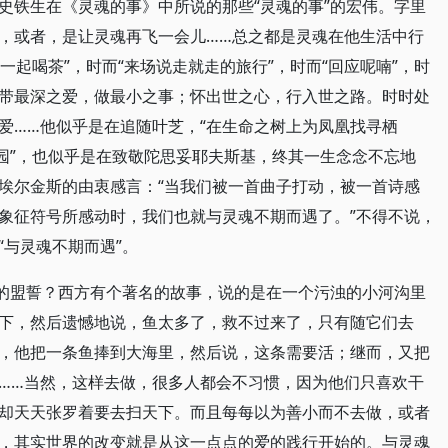
史铁生在《灵魂的事》中所说的那些“灵魂的事”的宏伟。字里
，或者，是让灵魂再飞一会儿……总之都是灵魂在他生活中行
一起喝茶”，时而“来场说走就走的旅行”，时而“回应呢喃”，时
… 是带最深之爱，做最小之事；怀出世之心，行入世之路。时时处
爱……他似乎是在追随叶芝，“在生命之树上为凤凰找寻栖
萄园”，也似乎是在致敬陀思妥耶夫斯基，终其一生念念不忘地
·埃尔金斯的由衷感言：“当我们被一首曲子打动，被一首诗感
象征符号所感动时，我们也就与灵魂不期而遇了。”不得不说，
“与灵魂不期而遇”。
魂的盟誓？西方有个著名的故事，说的是在一个污浊的小河沟里
下，然后遗憾地说，鱼太多了，救不过来了，只有随它们去
，他把一条鱼捧到大海里，然后说，这条需要活；继而，又把
……当然，这样去做，很多人都会不习惯，因为他们只喜欢干
却天天张罗着要去扫天下。而且每每以为善小而不去做，或者
，其实世界的改变就是从这一点点的爱的践行开始的。与灵魂