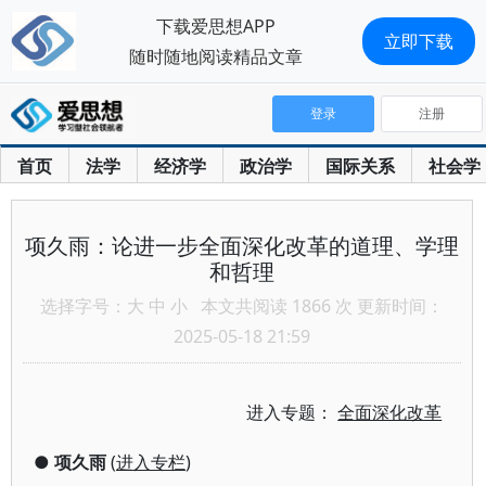
下载爱思想APP
立即下载
随时随地阅读精品文章
登录
注册
首页
法学
经济学
政治学
国际关系
社会学
项久雨：论进一步全面深化改革的道理、学理
和哲理
选择字号：
大
中
小
本文共阅读 1866 次 更新时间：
2025-05-18 21:59
进入专题：
全面深化改革
●
项久雨
(
进入专栏
)