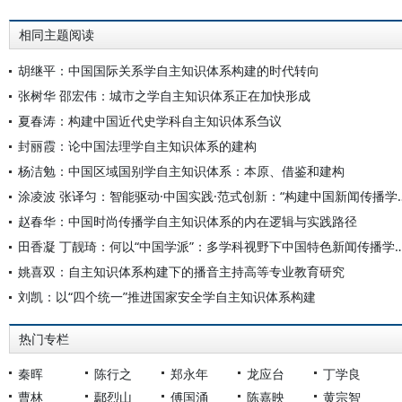
相同主题阅读
胡继平：中国国际关系学自主知识体系构建的时代转向
张树华 邵宏伟：城市之学自主知识体系正在加快形成
夏春涛：构建中国近代史学科自主知识体系刍议
封丽霞：论中国法理学自主知识体系的建构
杨洁勉：中国区域国别学自主知识体系：本原、借鉴和建构
涂凌波 张译匀：智能驱动·中国实践·范式创
赵春华：中国时尚传播学自主知识体系的内在逻辑与实践路径
田香凝 丁靓琦：何以“中国学派”：多学科视野下中国特
姚喜双：自主知识体系构建下的播音主持高等专业教育研究
刘凯：以“四个统一”推进国家安全学自主知识体系构建
热门专栏
秦晖
陈行之
郑永年
龙应台
丁学良
曹林
鄢烈山
傅国涌
陈嘉映
黄宗智