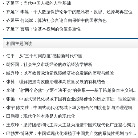
齐延平：当代中国人权的人学基础
齐延平 李旭：个人数据保护论争中的隐私权：反思、还原与再定位
齐延平 何晓斌：算法社会言论自由保护中的国家角色
齐延平 曹瑞：论基本权利的价值多重性
相同主题阅读
任平：从“三个时间刻度”感悟新时代中国
胡怀国：社会主义市场经济的政治经济学解析
臧秀玲：以有效管党治党保障经济社会发展的历程与经验
张翼：理解把握高效能治理和高质量发展的有机结合
李健：论“两个必然”与“两个决不会”的关系——基于跨越资本主义制度“卡夫丁峡谷”设想的反思
张弛：中国式现代化视域下国有企业战略使命的历史演进
张宁 陈文胜：中国式现代化视域下城乡融合的制度创新与治理逻辑
田鹏颖：现代化的本质是人的现代化
王东峰：坚持团结和民主两大主题为推进中国式现代化广泛凝心聚力
巴勃罗·博马罗：中国式现代化深植于中国共产党的系统性规划与全方位治理实践