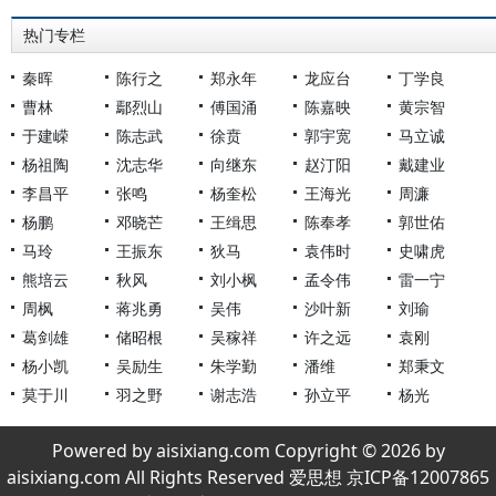
热门专栏
秦晖
陈行之
郑永年
龙应台
丁学良
曹林
鄢烈山
傅国涌
陈嘉映
黄宗智
于建嵘
陈志武
徐贲
郭宇宽
马立诚
杨祖陶
沈志华
向继东
赵汀阳
戴建业
李昌平
张鸣
杨奎松
王海光
周濂
杨鹏
邓晓芒
王缉思
陈奉孝
郭世佑
马玲
王振东
狄马
袁伟时
史啸虎
熊培云
秋风
刘小枫
孟令伟
雷一宁
周枫
蒋兆勇
吴伟
沙叶新
刘瑜
葛剑雄
储昭根
吴稼祥
许之远
袁刚
杨小凯
吴励生
朱学勤
潘维
郑秉文
莫于川
羽之野
谢志浩
孙立平
杨光
Powered by aisixiang.com Copyright © 2026 by
aisixiang.com All Rights Reserved 爱思想 京ICP备12007865