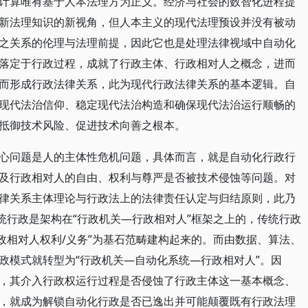
计算唯有基于人本法理方为正义。经济与社会的数智化进程提
新法理知识的新视角，但人本主义的现代法理预设并没有被动
之关系的伦理与法理前提，因此它也是处理法律视域中自动化
落定于行政过程，成就了行政主体、行政相对人之概念，进而
而形成行政法律关系，此为现代行政法律关系的基本逻辑。自
现代法治信仰、稳定现代法治构造和确保现代法治运行顺畅的
抵御技术风险、促进技术向善之根本。
心问题是人的主体性危机问题，具体而言，就是自动化行政行
及行政相对人的自由、权利与尊严是否被技术侵蚀等问题。对
律关系主体理论与行政法上的法律责任认定与归结原则，此乃
统行政是架构在“行政机关—行政相对人”框架之上的，传统行政
政相对人权利/义务”为基石范畴建构起来的。而由数据、算法、
政模式就转型为“行政机关—自动化系统—行政相对人”。因
，其介入行政权运行过程是否侵蚀了行政主体这一基本概念、
，就成为解锁自动化行政是否已逸出并可能颠覆既有行政法理