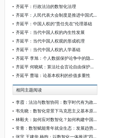
齐延平：行政法治的数智化法理
齐延平：人民代表大会制度是推进中国式现代化的好制度
齐延平：中国人权的“责任先在”伦理基础
齐延平：当代中国人权的内生性发展
齐延平：当代中国人权观的形成机理
齐延平：当代中国人权的人学基础
齐延平 李旭：个人数据保护论争中的隐私权：反思、还原与再定位
齐延平 何晓斌：算法社会言论自由保护中的国家角色
齐延平 曹瑞：论基本权利的价值多重性
相同主题阅读
李霞：法治与数智协同：数字时代有为政府的建构
韦先晓：数智化背景下马克思主义基本原理与经典著作的当代阐释
林毅夫：如何应对数智化？如何构建中国经济学自主知识体系？
常青：数智赋能青年就业生态：发展趋势与优化路径
张宇 王建华 杨煦：以数智化一体推进“四个农业”融合发展