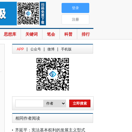
登录
注册
思想库
关键词
笔会
科普
排行
|
|
|
APP
公众号
微博
手机版
相同作者阅读
齐延平：宪法基本权利的发展主义型式