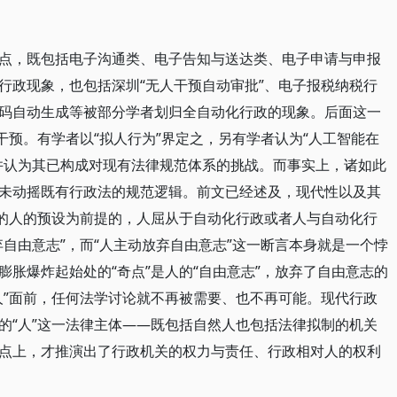
点，既包括电子沟通类、电子告知与送达类、电子申请与申报
行政现象，也包括深圳“无人干预自动审批”、电子报税纳税行
码自动生成等被部分学者划归全自动化行政的现象。后面这一
干预。有学者以“拟人行为”界定之，另有学者认为“人工智能在
并认为其已构成对现有法律规范体系的挑战。而事实上，诸如此
未动摇既有行政法的规范逻辑。前文已经述及，现代性以及其
性的人的预设为前提的，人屈从于自动化行政或者人与自动化行
自由意志”，而“人主动放弃自由意志”这一断言本身就是一个悖
胀爆炸起始处的“奇点”是人的“自由意志”，放弃了自由意志的
人”面前，任何法学讨论就不再被需要、也不再可能。现代行政
的“人”这一法律主体——既包括自然人也包括法律拟制的机关
点上，才推演出了行政机关的权力与责任、行政相对人的权利