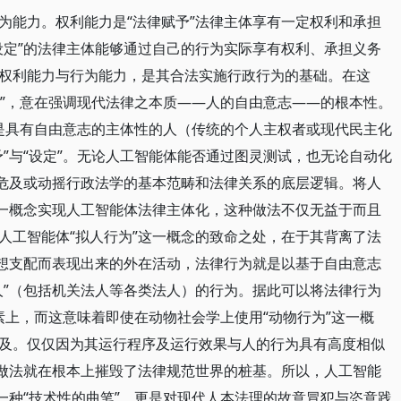
为能力。权利能力是“法律赋予”法律主体享有一定权利和承担
设定”的法律主体能够通过自己的行为实际享有权利、承担义务
权利能力与行为能力，是其合法实施行政行为的基础。在这
定”，意在强调现代法律之本质——人的自由意志——的根本性。
言是具有自由意志的主体性的人（传统的个人主权者或现代民主化
”与“设定”。无论人工智能体能否通过图灵测试，也无论自动化
能危及或动摇行政法学的基本范畴和法律关系的底层逻辑。将人
这一概念实现人工智能体法律主体化，这种做法不仅无益于而且
人工智能体“拟人行为”这一概念的致命之处，在于其背离了法
思想支配而表现出来的外在活动，法律行为就是以基于自由意志
人”（包括机关法人等各类法人）的行为。据此可以将法律行为
要素上，而这意味着即使在动物社会学上使用“动物行为”这一概
及。仅仅因为其运行程序及运行效果与人的行为具有高度相似
种做法就在根本上摧毁了法律规范世界的桩基。所以，人工智能
一种“技术性的曲笔”，更是对现代人本法理的故意冒犯与恣意践