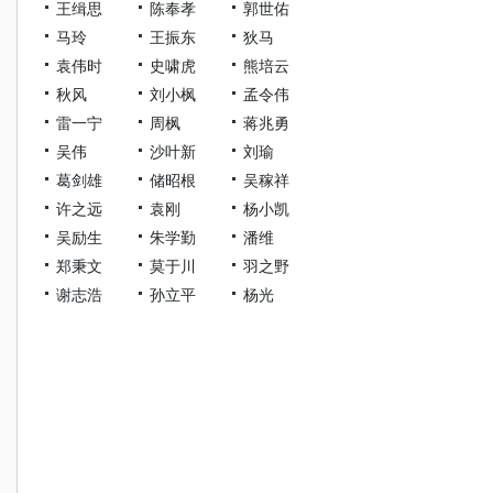
王缉思
陈奉孝
郭世佑
马玲
王振东
狄马
袁伟时
史啸虎
熊培云
秋风
刘小枫
孟令伟
雷一宁
周枫
蒋兆勇
吴伟
沙叶新
刘瑜
葛剑雄
储昭根
吴稼祥
许之远
袁刚
杨小凯
吴励生
朱学勤
潘维
郑秉文
莫于川
羽之野
谢志浩
孙立平
杨光