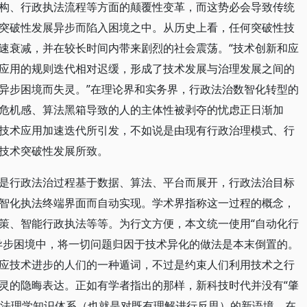
构、行政执法流程等方面的颠覆性变革，而这势必会导致传统
突破性发展异步而陷入困境之中。从历史上看，任何突破性技
速衰减，并在较长时间内带来剧烈的社会震荡。“技术创新和应
应用的规则迭代相对迟缓，形成了技术发展与治理发展之间的
异步困境而失灵。”在理论界和实务界，行政法治数智化转型的
危机感、算法黑箱导致的人的主体性被剥夺的忧虑正日渐加
技术应用加速迭代所引发，不如说是由现有行政治理模式、行
技术突破性发展所致。
是行政法治过程基于数据、算法、平台而展开，行政法治目标
智化执法终端界面而自动实现。学术界指称这一过程的概念，
策、智能行政执法等等。为行文方便，本文统一使用“自动化行
异步困境中，将一切问题归因于技术异化的做法是本末倒置的。
应技术进步的人们的一种遁词，不过是约束人们利用技术之行
灵的隐晦表达。正如有学者指出的那样，新科技时代并没有“肇
扰”法理学知识体系（也就是对既有理解进行反思）的新语境。在