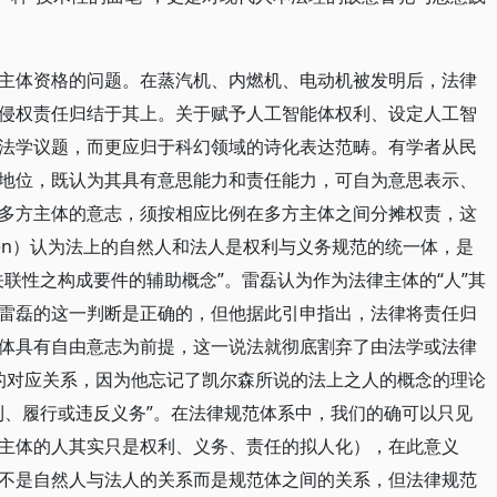
主体资格的问题。在蒸汽机、内燃机、电动机被发明后，法律
侵权责任归结于其上。关于赋予人工智能体权利、设定人工智
法学议题，而更应归于科幻领域的诗化表达范畴。有学者从民
地位，既认为其具有意思能力和责任能力，可自为意思表示、
多方主体的意志，须按相应比例在多方主体之间分摊权责，这
lsen）认为法上的自然人和法人是权利与义务规范的统一体，是
联性之构成要件的辅助概念”。雷磊认为作为法律主体的“人”其
雷磊的这一判断是正确的，但他据此引申指出，法律将责任归
体具有自由意志为前提，这一说法就彻底割弃了由法学或法律
间的对应关系，因为他忘记了凯尔森所说的法上之人的概念的理论
利、履行或违反义务”。在法律规范体系中，我们的确可以只见
主体的人其实只是权利、义务、责任的拟人化），在此意义
不是自然人与法人的关系而是规范体之间的关系，但法律规范