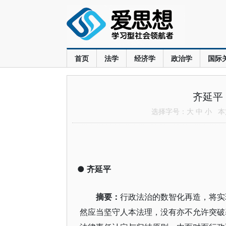
首页
法学
经济学
政治学
国际
齐延平
选择字号：
大
中
小
本文
●
齐延平
摘要：
行政法治的数智化再造，将实
然应当坚守人本法理，没有亦不允许突破