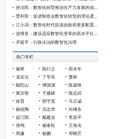
孙洁民：数智化转型推动生产力发展的动力机制与战略路径
贾利军：促进制造业数智化转型的理论逻辑、关键机制与实践路径
江小涓：数智化时代应该由政府更多配置资源吗？
连维良：建设适应数智化变革的高水平社会信用体系
齐延平：行政法治的数智化法理
热门专栏
秦晖
陈行之
郑永年
龙应台
丁学良
曹林
鄢烈山
傅国涌
陈嘉映
黄宗智
于建嵘
陈志武
徐贲
郭宇宽
马立诚
杨祖陶
沈志华
向继东
赵汀阳
戴建业
李昌平
张鸣
杨奎松
王海光
周濂
杨鹏
邓晓芒