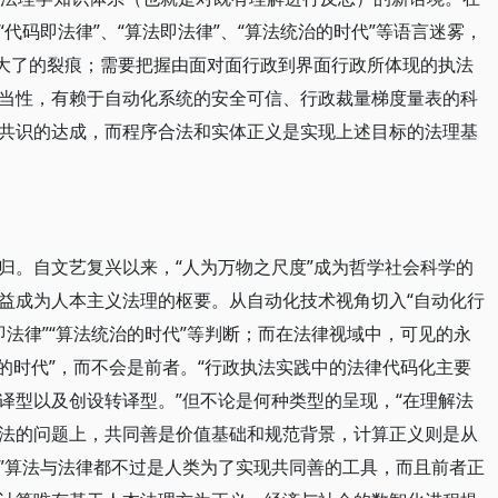
代码即法律”、“算法即法律”、“算法统治的时代”等语言迷雾，
夸大了的裂痕；需要把握由面对面行政到界面行政所体现的执法
当性，有赖于自动化系统的安全可信、行政裁量梯度量表的科
共识的达成，而程序合法和实体正义是实现上述目标的法理基
归。自文艺复兴以来，“人为万物之尺度”成为哲学社会科学的
益成为人本主义法理的枢要。从自动化技术视角切入“自动化行
法即法律”“算法统治的时代”等判断；而在法律视域中，可见的永
统治的时代”，而不会是前者。“行政执法实践中的法律代码化主要
译型以及创设转译型。”但不论是何种类型的呈现，“在理解法
法的问题上，共同善是价值基础和规范背景，计算正义则是从
”算法与法律都不过是人类为了实现共同善的工具，而且前者正