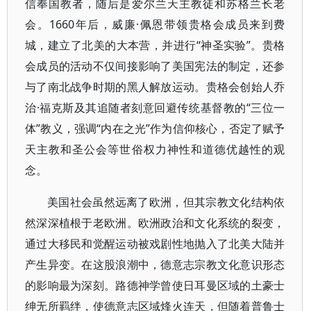
信奉国教者，随后是爱尔兰天主教徒和苏格兰长老
会。1660年后，威廉·佩恩带领贵格会成员来到费
城，建立了北美的大本营，并进行“神圣实验”。贵格
会成员的活动不仅间接影响了美国宪法的制定，还参
与了南北战争时期的黑人解放运动。贵格会创始人乔
治·福克斯及其追随者刻意回避传统基督教的“三位一
体”教义，强调“内在之光”作为信仰核心，否定了赋予
天主教和圣公会等世俗权力神性和道德优越性的观
念。
美国社会虽然远离了欧洲，但其宗教文化结构依
然深深植根于老欧洲。欧洲政治和文化系统的裂变，
通过大移民和觉醒运动被戏剧性地抛入了北美大陆并
产生异变。在这股浪潮中，德意志宗教文化意识形态
的影响最为深刻。路德神学曾使日耳曼区域的土豪士
绅无所羁绊，使德意志区域烽火连天，但随着普鲁士