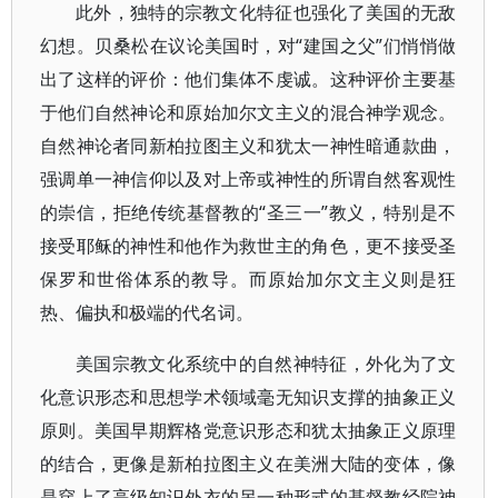
此外，独特的宗教文化特征也强化了美国的无敌
幻想。贝桑松在议论美国时，对“建国之父”们悄悄做
出了这样的评价：他们集体不虔诚。这种评价主要基
于他们自然神论和原始加尔文主义的混合神学观念。
自然神论者同新柏拉图主义和犹太一神性暗通款曲，
强调单一神信仰以及对上帝或神性的所谓自然客观性
的崇信，拒绝传统基督教的“圣三一”教义，特别是不
接受耶稣的神性和他作为救世主的角色，更不接受圣
保罗和世俗体系的教导。而原始加尔文主义则是狂
热、偏执和极端的代名词。
美国宗教文化系统中的自然神特征，外化为了文
化意识形态和思想学术领域毫无知识支撑的抽象正义
原则。美国早期辉格党意识形态和犹太抽象正义原理
的结合，更像是新柏拉图主义在美洲大陆的变体，像
是穿上了高级知识外衣的另一种形式的基督教经院神