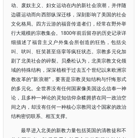
动、废奴主义、妇女运动在内的新社会浪潮，并伴随
边疆运动而向西部纵深迁移，深刻影响了美国的社会
文化格局。四方云游的福音传道者们，经常在野外举
行大规模的宗教集会。1800年前后留存的历史记录详
细描述了福音主义户外集会所创造的狂热，包括尖
叫、吠叫、狂笑甚至痉挛等疯狂状态。宗教多元化加
剧了北美社会的碎裂。贝桑松认为，北美宗教文化领
域的特殊结构，深深植根于过去五个世纪以来欧洲宗
教改革的“新浪潮”，要害是宗教灵知结构与忏悔形式
的多元化。全世界没有任何国家像美国这么信奉一神
论，且多种一神论的灵知信仰杂糅拥挤在同一政治空
间之内，却没有任何一种核心宗教同这个国家的政治
结构密切联系、相互支撑。
最早进入北美的新教力量包括英国的清教徒和不