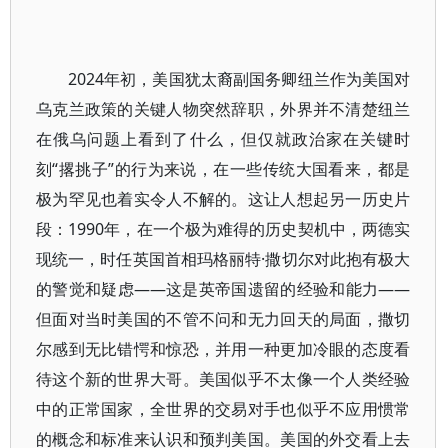
2024年初，美国犹太裔副国务卿纽兰作为美国对
乌克兰政策的关键人物突然辞职，外界并不清楚纽兰
在俄乌问题上看到了什么，但仅就政治家在关键时
刻“撂挑子”的行为来说，在一些传统大国看来，都是
极为罕见也着实令人不解的。这让人想起另一历史片
段：1990年，在一个极为难得的历史契机中，两德实
现统一，时任英国首相玛格丽特·撒切尔对此抱有极大
的警觉和疑虑——这是英帝国遗留的经验和能力——
但面对当时美国的不管不问和无力回天的局面，撒切
尔感到无比错愕和惊恐，并用一种更加冷眼的态度看
待这个新的世界大哥。美国似乎不太像一个人类经验
中的正常国家，全世界的交易对手也似乎不应用惯常
的概念和标准来认识和预判美国。美国的外交看上去