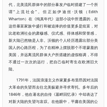
代，北美流民群体中的部分暴发户临时搭建了一个所
谓“上流社会”。但正如伊迪丝·沃顿（Edith
Wharton）在《纯真年代》这部小说中所透露的，在
这些暴富家族中盛行和被追捧的价值更多是炫富，对
比老欧洲社会的肃穆感、仪式感、得体感和荣誉感，
新大陆已然物是人非。沃顿的个人经历透露出部分美
国人的心路历程，为了在精神上摆脱那个不堪蒙羞的
美国，并远离流民群体大户所搭建的虚假格调，不得
不通过一次次的远行，把自己临时寄生在欧洲旧大
陆。
1791年，法国浪漫主义作家夏多布里昂因对法国
大革命的失望而去往北美躲避并寻求寄托。多年后的
1846年，他在著名的自传《墓畔回忆录》中却表达了
对新大陆的失望与哀叹。在他眼中，平庸在美国的公