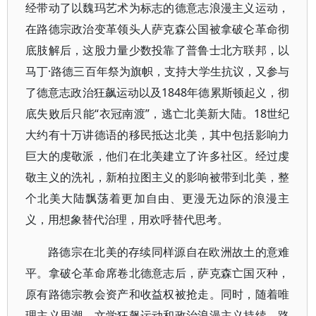
经带动了以魏玛艺术为标志的德意志浪漫主义运动，
在路德宗政治变革领头人萨克森公国被拿破仑革命彻
底肢解后，这股力量少数投靠了普鲁士北方联邦，以
马丁·路德三百年祭为旗帜，支持大学生抗议，又参与
了德意志政治狂飙运动以及1848年德累斯顿起义，彻
底失败后只能“衣冠南渡”，逃亡北美新大陆。18世纪
大约有十万讲德语的移民抵达北美，其中包括影响力
巨大的虔敬派，他们在北美建立了许多社区。经过虔
敬主义的洗礼，新柏拉图主义的影响被带到北美，整
个北美大陆飘荡着更加自由、更漫无边际的浪漫主
义，用想象替代治理，用欢呼替代思考。
路德宗在北美的存续同样源自在欧洲故土的意难
平。拿破仑革命席卷北德意志后，萨克森亡国灭种，
原有路德宗教会资产和收益权被抢走。同时，随着唯
理主义思潮、文学狂飙运动和政治浪漫主义持续，路