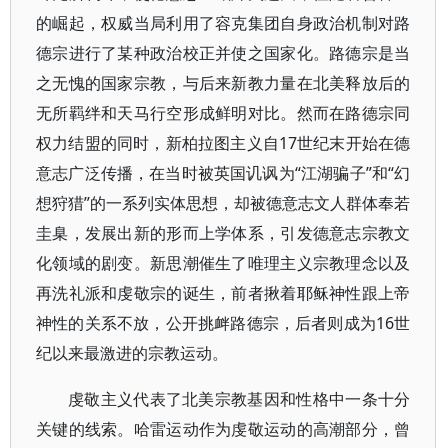
的崛起，权威当局利用了容克集团自身政治机制对路
德宗进行了某种政治校正并使之国家化。路德宗是当
之无愧的国家宗教，与后来新教力量在北美释放后的
无所羁绊和天马行空形成鲜明对比。然而在路德宗同
权力结盟的同时，新柏拉图主义自17世纪末开始在德
意志广泛传播，在当时被英国讥讽为“江湖骗子”和“幻
想狩猎”的一系列实体思想，却被德意志文人群体奉若
圭臬，发展出新的形而上学体系，引发德意志宗教文
化领域的剧变。新思潮催生了唯理主义宗教理念以及
再洗礼派和虔敬宗的诞生，前者揪着耶稣神性跟上帝
神性的关系不放，公开挑衅路德宗，后者则成为16世
纪以来最激进的宗教运动。
虔敬主义代表了北美宗教基因和性格中一条十分
关键的线索。哈雷运动作为虔敬运动的高潮部分，曾