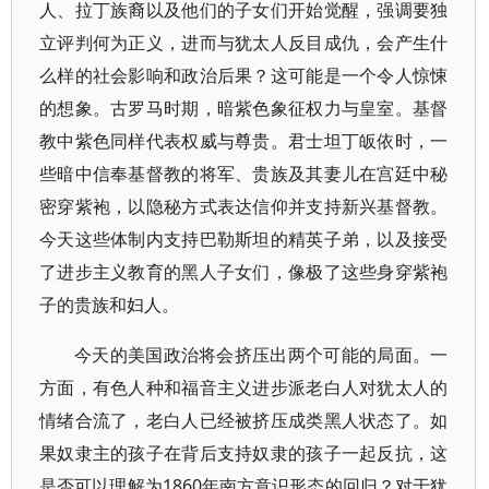
人、拉丁族裔以及他们的子女们开始觉醒，强调要独
立评判何为正义，进而与犹太人反目成仇，会产生什
么样的社会影响和政治后果？这可能是一个令人惊悚
的想象。古罗马时期，暗紫色象征权力与皇室。基督
教中紫色同样代表权威与尊贵。君士坦丁皈依时，一
些暗中信奉基督教的将军、贵族及其妻儿在宫廷中秘
密穿紫袍，以隐秘方式表达信仰并支持新兴基督教。
今天这些体制内支持巴勒斯坦的精英子弟，以及接受
了进步主义教育的黑人子女们，像极了这些身穿紫袍
子的贵族和妇人。
今天的美国政治将会挤压出两个可能的局面。一
方面，有色人种和福音主义进步派老白人对犹太人的
情绪合流了，老白人已经被挤压成类黑人状态了。如
果奴隶主的孩子在背后支持奴隶的孩子一起反抗，这
是否可以理解为1860年南方意识形态的回归？对于犹