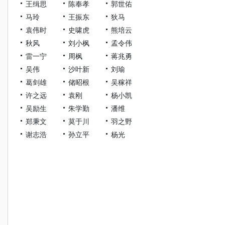
王缉思
陈奉孝
郭世佑
马玲
王振东
狄马
袁伟时
史啸虎
熊培云
秋风
刘小枫
孟令伟
雷一宁
周枫
蒋兆勇
吴伟
沙叶新
刘瑜
葛剑雄
储昭根
吴稼祥
许之远
袁刚
杨小凯
吴励生
朱学勤
潘维
郑秉文
莫于川
羽之野
谢志浩
孙立平
杨光