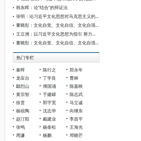
韩东晖：论“结合”的辩证法
张明：论习近平文化思想对马克思主义的原理性贡献
董晓彤：文化自觉、文化自信、文化自强——理解习近平文化思想的三重视角
王立洲：以习近平文化思想为指引 努力发展中华文明现代形态
董晓彤：文化自觉、文化自信、文化自强：理解习近平文化思想的三重视角
热门专栏
秦晖
陈行之
郑永年
龙应台
丁学良
曹林
鄢烈山
傅国涌
陈嘉映
黄宗智
于建嵘
陈志武
徐贲
郭宇宽
马立诚
杨祖陶
沈志华
向继东
赵汀阳
戴建业
李昌平
张鸣
杨奎松
王海光
周濂
杨鹏
邓晓芒