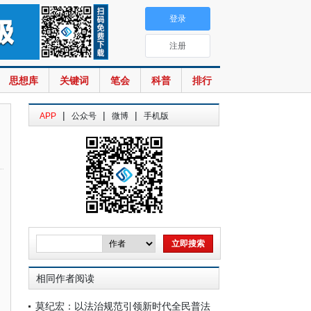
登录
注册
思想库
关键词
笔会
科普
排行
|
|
|
APP
公众号
微博
手机版
相同作者阅读
莫纪宏：以法治规范引领新时代全民普法