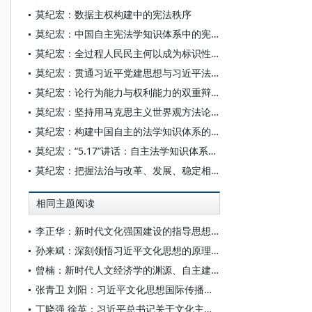
莫纪宏：数据主权构建中的宪法秩序
莫纪宏：中国自主宪法学知识体系中的宪法实施误差值评价
莫纪宏：全过程人民民主何以成为标识性概念
莫纪宏：贯通习近平党建思想与习近平法治思想 筑牢坚持依法治国和依规治党有机统一的理论根基
莫纪宏：论行为能力与权利能力的双重辩证关系
莫纪宏：坚持用马克思主义世界观方法论构建中国法学自主知识体系
莫纪宏：构建中国自主的法学知识体系的“自主性”特征考察
莫纪宏：“5.17”讲话：自主法学知识体系建设的精神旗帜与方向指引
莫纪宏：把握法治与改革、发展、稳定相协同的内在逻辑
相同主题阅读
李正华：新时代文化强国建设的指导思想、实践成效与重大意义
孙来斌：深刻领悟习近平文化思想的原理性贡献
曾楠：新时代人文经济学的渊源、自主建构及其对西方经济学的批判超越
张青卫 刘阳：习近平文化思想国际传播的现实挑战与应对策略
丁晓强 徐英：习近平总书记关于文化主体性的重要论述的深刻内涵与原创性贡献