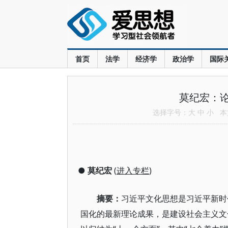
首页
法学
经济学
政治学
国际
莫纪宏：
选择字号：
大
中
小
本文
●
莫纪宏
(
进入专栏
)
摘要：
习近平文化思想是习近平新时
国化的最新理论成果，是建设社会主义文