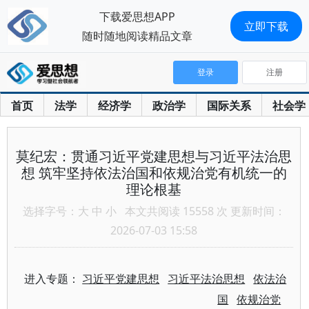
下载爱思想APP
立即下载
随时随地阅读精品文章
登录
注册
首页
法学
经济学
政治学
国际关系
社会学
莫纪宏：贯通习近平党建思想与习近平法治思
想 筑牢坚持依法治国和依规治党有机统一的
理论根基
选择字号：
大
中
小
本文共阅读 15558 次 更新时间：
2026-07-03 15:58
进入专题：
习近平党建思想
习近平法治思想
依法治
国
依规治党