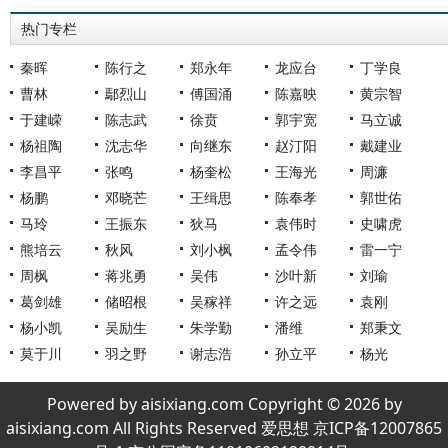
热门专栏
秦晖
陈行之
郑永年
龙应台
丁学良
曹林
鄢烈山
傅国涌
陈嘉映
黄宗智
于建嵘
陈志武
徐贲
郭宇宽
马立诚
杨祖陶
沈志华
向继东
赵汀阳
戴建业
李昌平
张鸣
杨奎松
王海光
周濂
杨鹏
邓晓芒
王缉思
陈奉孝
郭世佑
马玲
王振东
狄马
袁伟时
史啸虎
熊培云
秋风
刘小枫
孟令伟
雷一宁
周枫
蒋兆勇
吴伟
沙叶新
刘瑜
葛剑雄
储昭根
吴稼祥
许之远
袁刚
杨小凯
吴励生
朱学勤
潘维
郑秉文
莫于川
羽之野
谢志浩
孙立平
杨光
Powered by aisixiang.com Copyright © 2026 by
aisixiang.com All Rights Reserved 爱思想 京ICP备12007865