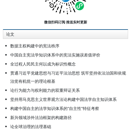
中国法学会“全国十大杰出青年法学
家”称号。兼任最高人民检察院专家
咨询委员，国际宪法学协会名誉主席
微信扫码订阅 推送实时更新
（终身），中国法学会学术委员会委
论文
员，中国宪法学研究会常务副会长
等。主要研究领域：研究方向为宪法
数据主权构建中的宪法秩序
学、立法学、行政法学和国际人权法
中国自主宪法学知识体系中的宪法实施误差值评价
学。重点研究领域为宪法哲学、依宪
全过程人民民主何以成为标识性概念
治国理论、宪法监督制度与合宪性审
贯通习近平党建思想与习近平法治思想 筑牢坚持依法治国和依规
查理论、基本人权理论、国际人权法
治党有机统一的理论根基
实施机制、紧急状态制度、国家安全
论行为能力与权利能力的双重辩证关系
与公共安全理论等。著有《法治中国
坚持用马克思主义世界观方法论构建中国法学自主知识体系
与制度建设》《法治中国的宪法基
构建中国自主的法学知识体系的“自主性”特征考察
础》《宪法学原理》《为立法辩护》
《实践中的宪法学原理》《国际人权
新兴领域涉外法治框架的构建路径
公约与中国》《“非典”时期的非常法
论全球治理的法理基础