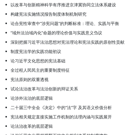
治》《现代宪法的逻辑基础》《政府
以改革与创新精神科学有序推进京津冀协同立法体系建设
与公民宪法必读——中华人民共和国
构建宪法实施情况报告制度体制机制研究
宪法修正案全景透析》《表达自由的
论合宪性审查中“涉宪问题”的判断标准：理论、实践与平衡
法律界限》《宪法审判制度概要》
“域外法治域内化”命题的理论价值与实践意义刍议
《宪政新论》等。
深刻把握习近平法治思想对宪法理论和宪法实践的原创性贡献
制度宪法学的实践功能初议
论习近平文化思想的宪法基础
全过程人民民主的重要制度特征
宪法原则的双重透视
试论法治改革与法治创新的辩证关系
论涉外法治的底层逻辑
二十届三中全会《决定》中的“法”字 及其语义价值分析
宪法相关规定直接实施工作机制的法理内涵与实践展开
论法治改革的底层逻辑