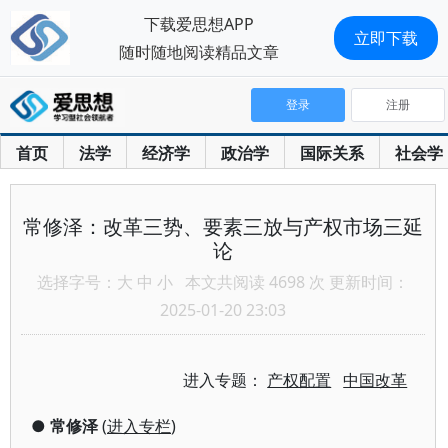
下载爱思想APP
立即下载
随时随地阅读精品文章
登录
注册
首页
法学
经济学
政治学
国际关系
社会学
常修泽：改革三势、要素三放与产权市场三延
论
选择字号：
大
中
小
本文共阅读 4698 次 更新时间：
2025-01-20 23:03
进入专题：
产权配置
中国改革
●
常修泽
(
进入专栏
)