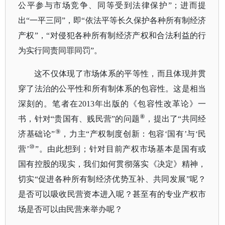
公平参与市场竞争、同等受到法律保护”；进而提
出“一平三同”，即“依法平等长久保护各种所有制经济
产权”，“对侵犯各种所有制经济产权和合法利益的行
为实行同责同罪同罚”。
这不仅体现了市场体系的平等性，而且体现并贯
穿了法治的公平性和所有制体系的包容性。这是相当
深刻的。笔者在
2013年出版的《包容性改革论》一
⑧
书，针对“贵国有、贱民营”的问题
，提出了
“共同经
⑨
济基础论”
，力主
“产权制度创新：包容‘国有’与‘民
⑩
营’
”。由此想到；针对目前产权市场基本是国有或
国有控股的现实，我们如何贯彻落实《决定》精神，
切实“促进各种所有制经济优势互补、共同发展”呢？
是否可以吸收民营资本进入呢？甚至有的专业产权市
场是否可以由民营来举办呢？