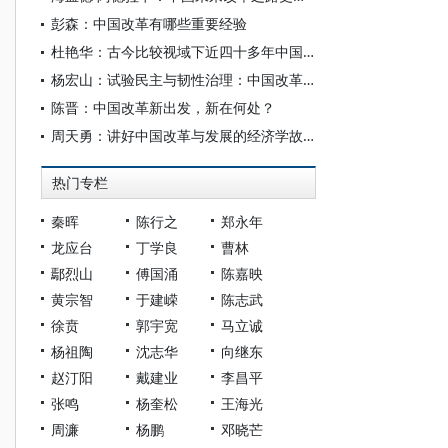
彭森：中国改革有哪些重要经验
杜艳华：古今比较视域下近四十多年中国改革之特点
杨宏山：试验民主与韧性治理：中国改革的行动逻辑
陈晋：中国改革新出发，新在何处？
周天勇：讲好中国改革与发展的经济学故事
热门专栏
秦晖
陈行之
郑永年
龙应台
丁学良
曹林
鄢烈山
傅国涌
陈嘉映
黄宗智
于建嵘
陈志武
徐贲
郭宇宽
马立诚
杨祖陶
沈志华
向继东
赵汀阳
戴建业
李昌平
张鸣
杨奎松
王海光
周濂
杨鹏
邓晓芒