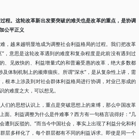
的过程。这轮改革新出发要突破的难关也是改革的重点，是协调
加公平正义
后难，越来越明显地成为调整社会利益格局的过程。我们把改革
水区”，意思是这轮改革遇到的难度和复杂程度是此前没有遇到过
改的、见效快的、利益增量式的和普遍受惠的改革，绝大多数都
涉及体制机制上的顽瘴痼疾。所谓“深水”，是从复杂性上讲，需
盾，根本上涉及到对社会群体利益格局进行协调，对业已形成的
识的难度之大，可以想见。
在人们的思想认识上，重点是突破思想上的束缚，那么中国改革
上面。利益调整为什么是件难事？西方有一句格言说得好：“几
会遭到反驳的。”而当今中国社会，事实上出现了利益分化和利
会群层多样化了，每个群层都有不同的利益诉求。即使是同一个