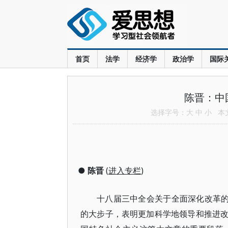
首页
法学
经济学
政治学
国际
陈晋：中
选择字号：
大
中
小
本文共
●
陈晋
(
进入专栏
)
十八届三中全会关于全面深化改革的
的大步子，表明更加科学地领导和推进