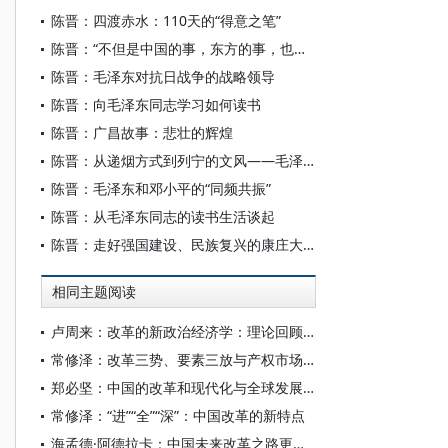
陈晋：四渡赤水：110天的“得意之笔”
陈晋：“不但是中国的事，东方的事，也是世界的事”——毛泽东在抗日战争中的国际战略视野
陈晋：毛泽东对抗日战争的战略领导
陈晋：向毛泽东同志学习如何读书
陈晋：广昌故事：悲壮的辉煌
陈晋：从递烟方式到列宁的文风——毛泽东谈文风
陈晋：毛泽东和邓小平的“同频共振”
陈晋：从毛泽东同志的读书生活谈起
陈晋：走好强国建设、民族复兴的康庄大道
相同主题阅读
卢周来：改革的新政治经济学：理论回顾与未来发展
常修泽：改革三势、要素三放与产权市场三延论
郑必坚：中国的改革和现代化与全球发展新机遇
常修泽：“进”“全”“深”：中国改革的新特点
海孟德·阿德拉卡：中国未来改革之路更加清晰可见