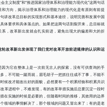
会主义制度”和“推进国家治理体系和治理能力现代化”这两句话
质和方向，揭示治理体系和治理能力的现代化是有原则有前提
一句讲改革总目标的实现形式和基本途径，说明完善和发展中国
有具体要求和具体落点的。如果把这两句话割裂开来，总目标就
关系，改革新出发就会扎实前进，避免出现大的偏差和大的折
这轮改革新出发体现了我们党对改革开放前进规律的认识和运
是因为它在整体上是一次前无古人的探索，没有可供查询的手
很多，不可能一蹴而就，眉毛胡子一把抓往往成不了事，不能不
么时候改才能改出好的面貌，必然要有一个积累经验和积累共识
国改革进程中，不难发现，有的改革举措实施后总要沉淀一段时
举措在实施的时候是必要的，但随着时间的推移，其效用的边界
这个领域的事情解决了，那个领域的问题又冒出来了；有的是老