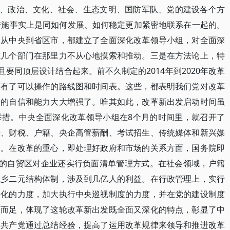
济、政治、文化、社会、生态文明、国防军队、党的建设各个方
措施事实上是同如何发展、如何稳定更加紧密地联系在一起的。
如从中央到省区市，都建立了全面深化改革领导小组，对全面深
或几个部门在那里力不从心地摸索和推动。三是在方法论上，特
且要同顶层设计结合起来。前不久制定的2014年到2020年改革
面有了可以操作的路线图和时间表。这些，都表明我们党对改革
革的自信和能力大大增强了。唯其如此，改革新出发启动时间虽
举措。中央全面深化改革领导小组在8个月的时间里，就召开了
法、财税、户籍、央企高管薪酬、考试招生、传统媒体和新兴媒
案。在改革的重心，即处理好政府和市场的关系方面，国务院即
设的自贸区对企业还实行负面清单管理方式。在社会领域，户籍
城乡二元结构体制，涉及到几亿人的利益。在行政管理上，实行
净化的力度，加大执行中央巡视制度的力度，并在党的建设制度
一而足，体现了这轮改革新出发既全面又深化的特点，彰显了中
国共产党通过总结经验，提高了运用改革规律来领导和推进改革