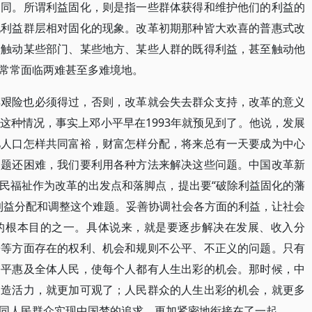
相同。所谓利益固化，则是指一些群体获得和维护他们的利益的
现利益群层相对固化的现象。改革初期那种皆大欢喜的普惠式改
然触动某些部门、某些地方、某些人群的既得利益，甚至触动他
常常面临两难甚至多难境地。
样艰险也必须得过，否则，改革就会失去群众支持，改革的意义
这种情况，事实上邓小平早在1993年就预见到了。他说，发展
亿人口怎样共同富裕，财富怎样分配，将来总有一天要成为中心
问题还困难，我们要利用各种方法来解决这些问题。中国改革新
民福祉作为改革的出发点和落脚点，提出要“破除利益固化的藩
利益分配和调整这个难题。妥善协调社会各方面的利益，让社会
的根本目的之一。具体说来，就是要逐步解决在发展、收入分
房等方面存在的权利、机会和规则不公平、不正义的问题。只有
公平惠及全体人民，使每个人都有人生出彩的机会。那时候，中
创造活力，就更加可观了；人民群众的人生出彩的机会，就更多
同人民群众实现中国梦的追求，更加紧密地衔接在了一起。