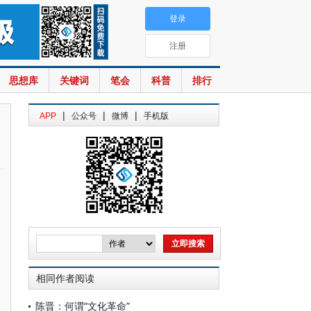
登录
注册
思想库
关键词
笔会
科普
排行
|
|
|
APP
公众号
微博
手机版
相同作者阅读
陈晋：何谓“文化革命”