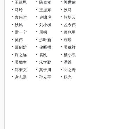
王缉思
陈奉孝
郭世佑
马玲
王振东
狄马
袁伟时
史啸虎
熊培云
秋风
刘小枫
孟令伟
雷一宁
周枫
蒋兆勇
吴伟
沙叶新
刘瑜
葛剑雄
储昭根
吴稼祥
许之远
袁刚
杨小凯
吴励生
朱学勤
潘维
郑秉文
莫于川
羽之野
谢志浩
孙立平
杨光