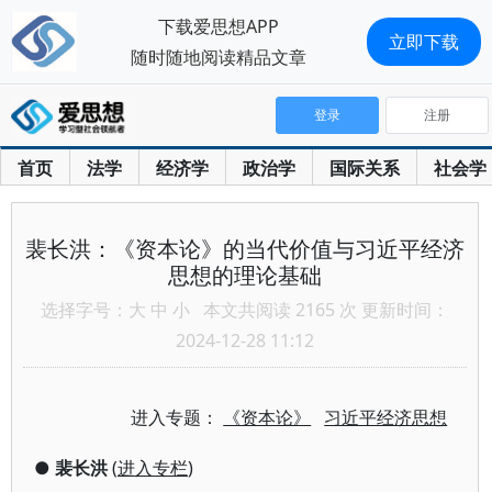
下载爱思想APP
立即下载
随时随地阅读精品文章
登录
注册
首页
法学
经济学
政治学
国际关系
社会学
裴长洪：《资本论》的当代价值与习近平经济
思想的理论基础
选择字号：
大
中
小
本文共阅读 2165 次 更新时间：
2024-12-28 11:12
进入专题：
《资本论》
习近平经济思想
●
裴长洪
(
进入专栏
)