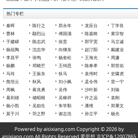
热门专栏
秦晖
陈行之
郑永年
龙应台
丁学良
曹林
鄢烈山
傅国涌
陈嘉映
黄宗智
于建嵘
陈志武
徐贲
郭宇宽
马立诚
杨祖陶
沈志华
向继东
赵汀阳
戴建业
李昌平
张鸣
杨奎松
王海光
周濂
杨鹏
邓晓芒
王缉思
陈奉孝
郭世佑
马玲
王振东
狄马
袁伟时
史啸虎
熊培云
秋风
刘小枫
孟令伟
雷一宁
周枫
蒋兆勇
吴伟
沙叶新
刘瑜
葛剑雄
储昭根
吴稼祥
许之远
袁刚
杨小凯
吴励生
朱学勤
潘维
郑秉文
莫于川
羽之野
谢志浩
孙立平
杨光
Powered by aisixiang.com Copyright © 2026 by
aisixiang.com All Rights Reserved 爱思想 京ICP备12007865