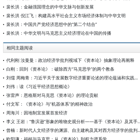
裴长洪：金融强国理念的中华文脉与创新发展
裴长洪 倪江飞：构建高水平社会主义市场经济体制与中华文明
裴长洪：中国共产党经济思想中的“第二个结合”
裴长洪：中华文明与马克思主义经济理论在中国的传播
相同主题阅读
代利刚 汝曼曼：政治经济学批判视域下《资本论》抽象理论再阐释
白刚：回到《资本论》：破除西方“马克思学”的两个教条
刘儒 周梅青：习近平关于发展数字经济重要论述的理论蕴涵和实践指向
刘伟：读《习近平经济思想概论》
张雷声：恩格斯对马克思《资本论》的理论贡献
付文军：《资本论》与“机器体系”的精神政治
周海川：因地制宜发展首发经济
李义 王岩：“鲁滨逊”形象的唯物史观分析——基于《资
曾楠：新时代人文经济学的渊源、自主建构及其对西
欧阳谦：福柯与马克思：从《资本论》到权力谱系学