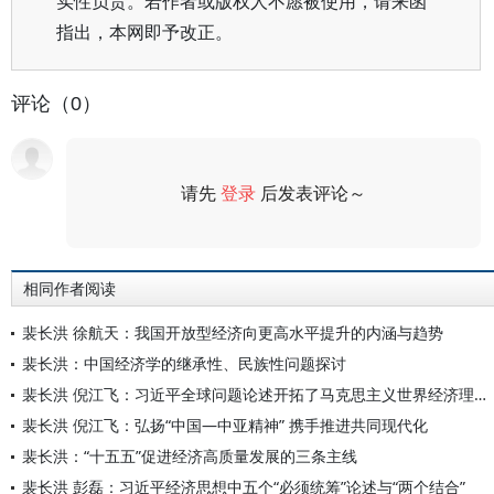
实性负责。若作者或版权人不愿被使用，请来函
指出，本网即予改正。
评论（0）
请先
登录
后发表评论～
评论
相同作者阅读
裴长洪 徐航天：我国开放型经济向更高水平提升的内涵与趋势
裴长洪：中国经济学的继承性、民族性问题探讨
裴长洪 倪江飞：习近平全球问题论述开拓了马克思主义世界经济理论新境界
裴长洪 倪江飞：弘扬“中国—中亚精神” 携手推进共同现代化
裴长洪：“十五五”促进经济高质量发展的三条主线
裴长洪 彭磊：习近平经济思想中五个“必须统筹”论述与“两个结合”