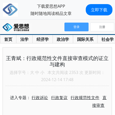
下载爱思想APP
立即下载
随时随地阅读精品文章
登录
注册
首页
法学
经济学
政治学
国际关系
社会学
王青斌：行政规范性文件直接审查模式的证立
与建构
选择字号：
大
中
小
本文共阅读 2353 次 更新时间：
2024-12-14 17:48
进入专题：
行政诉讼
行政复议
行政规范性文件
直
接审查