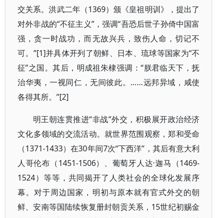
交关系。洪武二年（1369）颁《皇祖明训》，提出了
对外非战的“不征主义”，强调“吾恐后世子孙倚中国富
强，贪一时战功，而无故兴兵，致伤人命，切记不
可。”[1]并具体开列了朝鲜、日本、琉球等国家为“不
征”之国。其后，明成祖朱棣强调：“朕君临天下，抚
治华夷，一视同仁，无间彼此。……远邦异域，咸使
各得其所。”[2]
明王朝连贯推进“非战”外交，积极展开政治经济
文化多领域的交流活动。就世界范围观察，郑和受命
（1371-1433）在30年间7次“下西洋”，其后有意大利
人哥伦布（1451-1506）、葡萄牙人达·迦马（1469-
1524）等等，共同揭开了人类社会的全球化发展序
幕。对于周边国家，明初与原本就有官式外交的朝
鲜、安南等国陆续恢复册封朝贡关系，15世纪初赐金