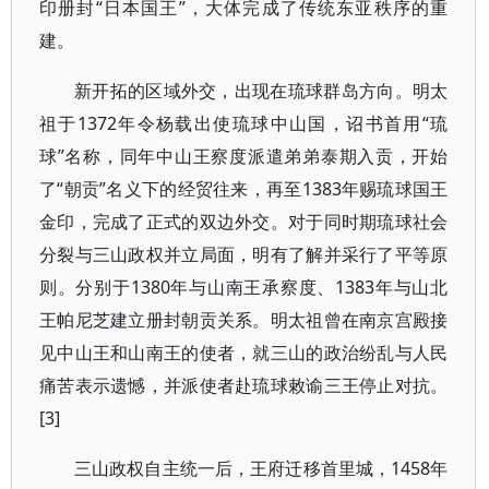
印册封“日本国王”，大体完成了传统东亚秩序的重
建。
新开拓的区域外交，出现在琉球群岛方向。明太
祖于1372年令杨载出使琉球中山国，诏书首用“琉
球”名称，同年中山王察度派遣弟弟泰期入贡，开始
了“朝贡”名义下的经贸往来，再至1383年赐琉球国王
金印，完成了正式的双边外交。对于同时期琉球社会
分裂与三山政权并立局面，明有了解并采行了平等原
则。分别于1380年与山南王承察度、1383年与山北
王帕尼芝建立册封朝贡关系。明太祖曾在南京宫殿接
见中山王和山南王的使者，就三山的政治纷乱与人民
痛苦表示遗憾，并派使者赴琉球敕谕三王停止对抗。
[3]
三山政权自主统一后，王府迁移首里城，1458年