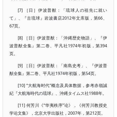
[7] ［日］伊波普猷：「琉球人の祖先に就い
て」、『古琉球』岩波書店2012年文库版，第66、
67页。
[8] ［日］伊波普猷：「沖縄歴史物語」、『伊
波普猷全集』第二巻、平凡社1974年初版，第394
页。
[9] ［日］伊波普猷：「南島史考」、『伊波普
猷全集』第二巻、平凡社1974年初版，第54页。
[10] “大航海时代”概念及具体数据，参考赤嶺誠
紀『大航海時代の琉球』、沖縄タイムス社1988年。
[11] 何芳川《“华夷秩序”论》，《何芳川教授史
学论文集》，北京大学出版社，2007年，第212页。