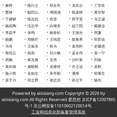
秦晖
陈行之
郑永年
龙应台
丁学良
曹林
鄢烈山
傅国涌
陈嘉映
黄宗智
于建嵘
陈志武
徐贲
郭宇宽
马立诚
杨祖陶
沈志华
向继东
赵汀阳
戴建业
李昌平
张鸣
杨奎松
王海光
周濂
杨鹏
邓晓芒
王缉思
陈奉孝
郭世佑
马玲
王振东
狄马
袁伟时
史啸虎
熊培云
秋风
刘小枫
孟令伟
雷一宁
周枫
蒋兆勇
吴伟
沙叶新
刘瑜
葛剑雄
储昭根
吴稼祥
许之远
袁刚
杨小凯
吴励生
朱学勤
潘维
郑秉文
莫于川
羽之野
谢志浩
孙立平
杨光
Powered by aisixiang.com Copyright © 2026 by
aisixiang.com All Rights Reserved 爱思想 京ICP备12007865
号-1 京公网安备11010602120014号.
工业和信息化部备案管理系统