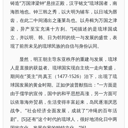
铸造“万国津梁钟”悬挂正殿，汉字铭文“琉球国者，南
海胜地也。钟三韩之秀，以大明为辅车，以日域为唇
齿，在此二中间涌出之蓬莱岛也。以舟楫为万国之津
梁，异产至宝充满十方刹。”[4]描述的是琉球国成
立，并以明、韩、日为邻邦的统一与发展的盛世，表
现了前所未见的琉球民族的自信与身份认同。
显然，明王朝主导东亚秩序的重建与发展，琉球
人是直接的获益者。琉球国实现自主统一走向繁盛，
期间在“英主”尚真王（1477-1526）治下，出现了琉
球国发展的黄金时期。正如伊波普猷指出：“一方面是
由于儒学的宣传，国中的和平思想高涨，另一方面可
以依靠海外贸易，生活变得丰富起来，岛民逐渐厌恶
战争。”社会经济全面发展，成就了“冲绳的百年活
剧”。[5]还有“这个时代的琉球人，很好地消化日中两
国的文化，发展自家的独特文化。”[6]