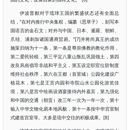
伊波普猷对于琉球王国的繁盛状态还有全面总
结，“在对内推行中央集权，编纂《思草子》，刻写本
国语言的金石文；对外与中国、日本、暹羅、朝鲜、
爪哇、满刺加诸国通商贸易。”[7]并将尚真王的成功
施策归纳为十一条，第一条是尊崇佛教的教化作用，
第二爱民轻税，第三平定八重山叛乱巩固领土，第四
改良风俗倡导非战和平主义，第五设定职官位阶制度
维持社会秩序，第六在王都（首里城）公园化建设广
植花木，第七是王宫内园和寺院山水公园化游览佳
境，第八是宫中绘画设酒宴接待内外嘉宾，第九强化
和中国的交通（朝贡）改三年一次为一年一次，第十
输入中华文物化易本地风貌，第十一条按中华宫室制
式建造宫室等。大多是琉中交往的积极成果。[8]