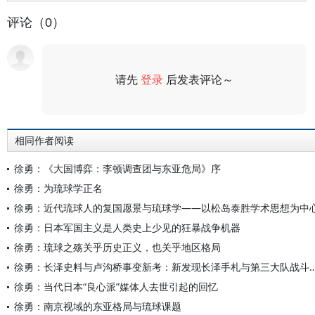
评论（0）
请先
登录
后发表评论～
评论
相同作者阅读
徐勇：《大国博弈：李顿调查团与东亚危局》序
徐勇：为琉球学正名
徐勇：近代琉球人的复国愿景与琉球学——以松岛泰胜学术思想为中
徐勇：日本军国主义是人类史上少见的狂暴战争机器
徐勇：琉球之殇关乎历史正义，也关乎地区格局
徐勇：长泽史料与卢沟桥事变新考：新发现长泽手札与
徐勇：当代日本“良心派”媒体人去世引起的回忆
徐勇：南京视域的东亚格局与琉球课题