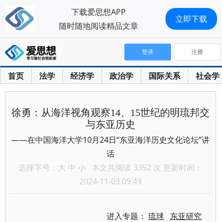
下载爱思想APP
立即下载
随时随地阅读精品文章
登录
注册
首页
法学
经济学
政治学
国际关系
社会学
徐勇：从海洋视角观察14、15世纪的明琉邦交
与东亚历史
——在中国海洋大学10月24日“东亚海洋历史文化论坛”讲
话
选择字号：
大
中
小
本文共阅读 3352 次 更新时间：
2024-11-03 09:49
进入专题：
琉球
东亚研究