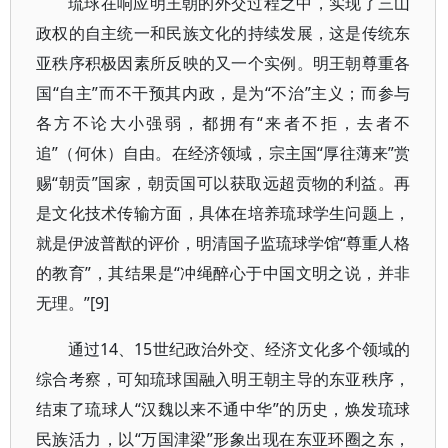
琉球在响应明王朝的外交过程之中，实现了三山
政权的自主统一和民族文化的持续发展，这是传统东
亚秩序积极因素所反映的又一个实例。明王朝尊重各
国“自主”而不干预其内政，是为“不治”主义；而参与
各方不论大小强弱，都拥有“来者不拒，去者不
追”（何休）自由。在经济领域，宗主国“厚往薄来”赏
赐“朝贡”国家，朝贡国可以获取远超贡物的利益。再
是文化技术传输方面，具体在培养琉球学生问题上，
就是伊波普猷的评价，明清国子监琉球学馆“尊重人格
的教育”，其结果是“冲绳醉心于中国文明之说，并非
无理。”[9]
通过14、15世纪政治外交、经济文化多个领域的
综合考察，可知琉球国融入明王朝主导的东亚秩序，
结束了琉球人“汉魏以来不通中华”的历史，焕发琉球
民族活力，以“万国津梁”形象出现在东亚环圈之东，