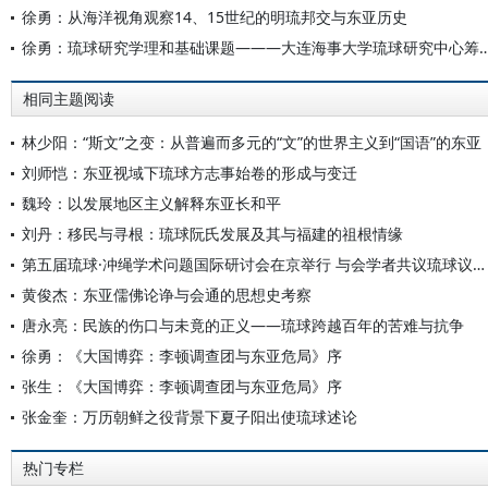
徐勇：从海洋视角观察14、15世纪的明琉邦交与东亚历史
徐勇：琉球研究学理和基础课题———大连海事大学琉球
相同主题阅读
林少阳：“斯文”之变：从普遍而多元的“文”的世界主义到“国语”的东亚
刘师恺：东亚视域下琉球方志事始卷的形成与变迁
魏玲：以发展地区主义解释东亚长和平
刘丹：移民与寻根：琉球阮氏发展及其与福建的祖根情缘
第五届琉球·冲绳学术问题国际研讨会在京举行 与会学者共议琉球议题守护东亚和平
黄俊杰：东亚儒佛论诤与会通的思想史考察
唐永亮：民族的伤口与未竟的正义——琉球跨越百年的苦难与抗争
徐勇：《大国博弈：李顿调查团与东亚危局》序
张生：《大国博弈：李顿调查团与东亚危局》序
张金奎：万历朝鲜之役背景下夏子阳出使琉球述论
热门专栏