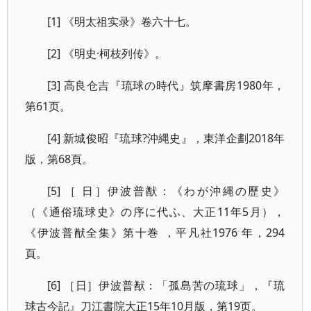
[1] 《明太祖实录》卷六十七。
[2] 《明史·柯枝列传》。
[3] 高良仓吉『琉球の時代』筑摩書房1980年，
第61页。
[4] 新城俊昭『琉球?沖縄史』，東洋企劃2018年
版，第68頁。
[5] ［ 日］伊波普猷：《わが沖縄の歷史》
（《通俗琉球史》の序に代ふ、大正11年5月），
《伊波普猷全集》第十巻 ，平凡社1976 年，294
頁。
[6] ［日］伊波普猷：「孤島苦の琉球」，『琉
球古今記』刀江書院大正15年10月版，第19页。