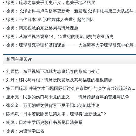
徐勇：琉球之殇关乎历史正义，也关乎地区格局
徐勇：长泽史料与卢沟桥事变新考：新发现长泽手札与
徐勇：当代日本“良心派”媒体人去世引起的回忆
徐勇：南京视域的东亚格局与琉球课题
徐勇：从海洋视角观察14、15世纪的明琉邦交与东亚历史
徐勇：琉球研究学理和基础课题———大连海事大学琉球
相同主题阅读
刘师恺：东亚视域下琉球方志事始卷的形成与变迁
刘丹：移民与寻根：琉球阮氏发展及其与福建的祖根情缘
第五届琉球·冲绳学术问题国际研讨会在京举行 与会学者共议琉球议题守护东亚和平
唐永亮：民族的伤口与未竟的正义——琉球跨越百年的苦难与抗争
张金奎：万历朝鲜之役背景下夏子阳出使琉球述论
陈鸿斌：日本若废除宪法第九条，琉球将“重新独立”？
杨彪：日本中学历史教科书所见日清关系
徐勇：为琉球学正名