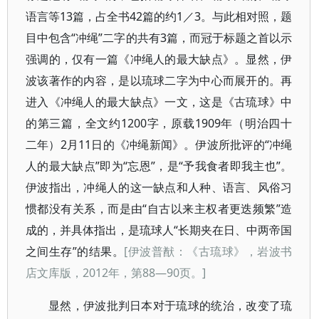
语言等13篇，占全书42篇的约1／3。与此相对照，题
目中包含“冲绳”二字的共有3篇，而冠于标题之首以示
强调的，仅有一篇《冲绳人的最大缺点》。显然，伊
波该著作的内容，是以琉球二字为中心而展开的。再
进入《冲绳人的最大缺点》一文，这是《古琉球》中
的第三篇，全文约1200字，原载1909年（明治四十
二年）2月11日的《冲绳新闻》。伊波所批评的“冲绳
人的最大缺点”即为“忘恩”，是“予我食者即我主也”。
伊波指出，冲绳人的这一缺点和人种、语言、风俗习
惯都没有关系，而是由“自古以来主权者更迭频繁”造
成的，并具体指出，是琉球人“长期夹在日、中两帝国
之间生存”的结果。
[伊波普猷：《古琉球》，岩波书
店文库版，2012年，第88—90页。]
显然，伊波批判日本对于琉球的统治，改变了琉