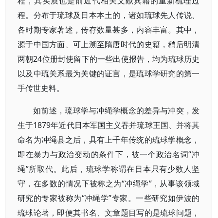
程，其实质也是前近代相关文献典籍的重新梳理过
程。分布于琉球及日本本土的，诸如琉球先人传说、
各时期专家著述，传存数量甚多，内容丰富。其中，
源于中国方面、可上溯至隋唐时代的史籍，稍后明清
两朝24位册封使留下的一些出使报告，均为琉球历史
以及中琉关系最为关键的证言，是琉球学研究的第一
手传世史料。
如前述，琉球学与冲绳学概念的差异与冲突，发
生于1879年近代日本军国主义吞并琉球王国、并将其
命名为冲绳县之后，具有上千年传统的琉球学概念，
即在暴力与政治变动的条件下，被一个政治名词“冲
绳”所取代。此后，琉球学称谓在日本只有少数人坚
守，在多数的情况下被称之为“冲绳学”，从事该领域
研究的专家被称为“冲绳学”专家。一些研究如伊波的
琉球论著，即便其书名、文章题目写的是琉球问题，