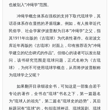
也被划入“冲绳学”范围。
冲绳学概念体系在强权的支持下取代琉球学，其
话语体系存在显然的矛盾现象。例如，有人推举近代
民俗学、社会学家伊波普猷为日本“冲绳学”之父，指
其1911年出版的《古琉球》为代表性著作。在岩波文
库近年再版的《古琉球》封面上，印有推荐语为“冲绳
学建立的纪念碑式的作品”。但细心的读者可以发出疑
问，该书研究范围是琉球问题，正式名称为《古琉
球》，为何不可使用琉球学概念，从而将伊波普猷称
为琉球学之父呢？
如果翻开目录细读全书，可知这是一部集合若干
专论的著作，全书在“琉球”书名之下，第一篇题名
为“琉球人的祖先”，第二篇名“琉球史的趋势”，其后
标题冠有“琉球”的，包括琉球神话、琉球国剧、琉球