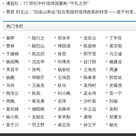
潘茹红：17 世纪中叶琉球国重构 “守礼之邦”
曹群 刘玉山：“旧金山和会”前后美国对琉球政策的转变——基
热门专栏
秦晖
陈行之
郑永年
龙应台
丁学良
曹林
鄢烈山
傅国涌
陈嘉映
黄宗智
于建嵘
陈志武
徐贲
郭宇宽
马立诚
杨祖陶
沈志华
向继东
赵汀阳
戴建业
李昌平
张鸣
杨奎松
王海光
周濂
杨鹏
邓晓芒
王缉思
陈奉孝
郭世佑
马玲
王振东
狄马
袁伟时
史啸虎
熊培云
秋风
刘小枫
孟令伟
雷一宁
周枫
蒋兆勇
吴伟
沙叶新
刘瑜
葛剑雄
储昭根
吴稼祥
许之远
袁刚
杨小凯
吴励生
朱学勤
潘维
郑秉文
莫于川
羽之野
谢志浩
孙立平
杨光