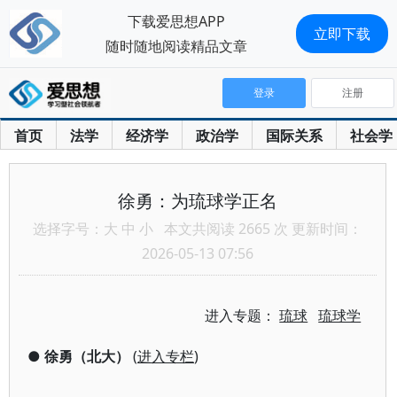
下载爱思想APP
立即下载
随时随地阅读精品文章
登录
注册
首页
法学
经济学
政治学
国际关系
社会学
徐勇：为琉球学正名
选择字号：
大
中
小
本文共阅读 2665 次 更新时间：
2026-05-13 07:56
进入专题：
琉球
琉球学
●
徐勇（北大）
(
进入专栏
)