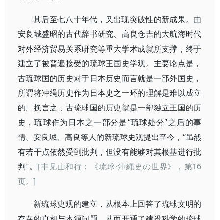
其后至七八十年代，又出现突破性的新成果。由
安良城盛昭的古代辞书研究、高良仓吉的大航海时代
对外经济贸易关系研究等重大学术成就所支撑，终于
建立了被普遍接受的琉球王国史学观。主要论点是，
古琉球国的历史对于日本历史而言就是一部外国史，
所谓将冲绳历史作为日本史之一环的理解是难以成立
的。换言之，古琉球国的历史就是一部独立王国的历
史，琉球作为日本之一部分是“琉球处分”之后的事
情。安良城、高良等人的新琉球史观提出至今，“虽然
有若干点依然受到批判，但没有能够对其根基进行批
判”。
[丰见山和行：《琉球·沖縄史の世界》，第16
页。]
新琉球史观的建立，从根本上回答了琉球文明的
存在的真相与本源问题，从而开通了建设科学的琉球