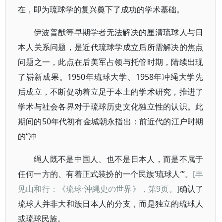
在，即为琉球学的复兴奠下了成功的学术基础。
伊波普猷等早期学者无法解决的厘清琉球人与日
本人关系问题，是近代琉球学成立后所需解决的焦点
问题之一，此点在后美军占领与托管时期，陆续出现
了崭新成果。1950年琉球大学、1958年冲绳大学先
后成立，不断促动着立足于本土的学术研究，推进了
学术与社会各界对于琉球历史文化独立性的认识。此
期间的50年代初有金城朝永指出：前近代的江户时期
的“冲
绳人既不是中国人、也不是日本人，而是不属于
任何一方的、有着正式装扮的一个民族‘琉球人’”。
[丰
见山和行：《琉球·沖縄史の世界》，第9页。]
确认了
琉球人并非大和族日本人的分支，而是独立的琉球人
或琉球民族。