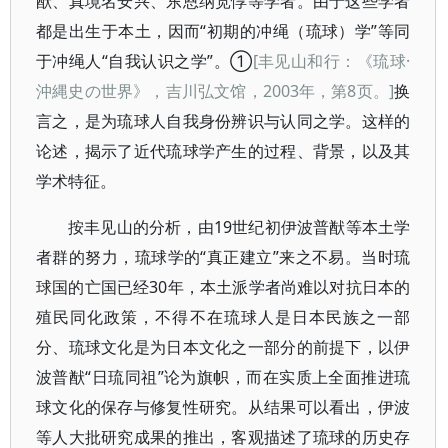
猷、真境名安兴、东恩纳宽惇等学者。由于这些学者
都是出生于本土，因而“初期的冲绳（琉球）学”等同
于冲绳人“自我认识之学”。①
[丰见山和行：《琉球·
沖縄史の世界》，吉川弘文馆，2003年，第8页。]
换
言之，是为琉球人自我身份辨识与认同之学。这样的
论述，揭示了近代琉球学产生的过程、背景，以及其
学术特征。
按丰见山的分析，由19世纪初伊波普猷等本土学
者群的努力，琉球学的“真正建立”来之不易。当时琉
球国的亡国已经30年，本土派学者尚难以对抗日本的
殖民同化政策，不得不在琉球人是日本民族之一部
分、琉球文化是为日本文化之一部分的前提下，以伊
波普猷“日琉同祖”论为旗帜，而在实质上全面推进琉
球文化的保存与修复性研究。从结果可以看出，伊波
等人大批研究成果的推出，客观描述了琉球的历史存