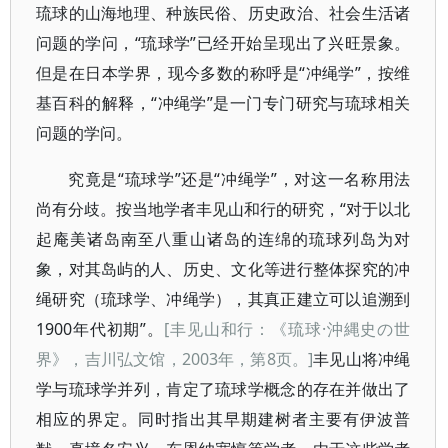
琉球的山海地理、种族民俗、历史政治、社会生活诸
问题的学问，“琉球学”已经开始呈现出了兴旺景象。
但是在日本学界，现今多数的称呼是“冲绳学”，按维
基百科的解释，“冲绳学”是一门专门研究与琉球相关
问题的学问。
究竟是“琉球学”还是“冲绳学”，对这一名称用法
尚有分歧。按当地学者丰见山和行的研究，“对于以北
起庵美诸岛南至八重山诸岛的连绵的琉球列岛为对
象，对其岛屿的人、历史、文化等进行整体探究的冲
绳研究（琉球学、冲绳学），其真正建立可以追溯到
1900年代初期”。
[丰见山和行：《琉球·沖縄史の世
界》，吉川弘文馆，2003年，第8页。]
丰见山将冲绳
学与琉球学并列，肯定了琉球学概念的存在并做出了
相应的界定。同时指出其早期建树者主要有伊波普