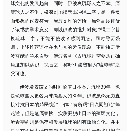
球文化的发展趋向；同时，伊波哀琉球人之不幸、痛
琉球人之不争，极深刻地揭示出冲绳二字，是一种负
面形象的代表符号。岩波文库的评语，虽然高度评价
了该书的学术意义，却以伊波的批判对象冲绳二字替
换琉球二字，不能不使读者感到困惑。同时需要强
调，上述推荐语存在名与实的矛盾现象，不能掩盖伊
波普猷的学术贡献。伊波名著《古琉球》需要从正确
角度加以认识，换言之，称呼伊波普猷为“琉球学”之
父可也。
伊波发表该文的时间恰值日本吞并琉球30年，也
是琉球国人更名为冲绳县人的30年。伊波虽然无力直
接对抗日本的殖民统治，作出有所谓“日琉同祖论”等
论述，但是笔底春秋，实质要脱出日本的殖民文化，
所希望的则是保存和发展琉球的固有政治文化。并不
是所有的日本研究者都愿意看到伊波这一学术思想宗