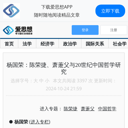
下载爱思想APP
立即下载
随时随地阅读精品文章
登录
注册
首页
法学
经济学
政治学
国际关系
社会学
杨国荣：陈荣捷、萧萐父与20世纪中国哲学研
究
选择字号：
大
中
小
本文共阅读 3397 次 更新时间：
2024-10-24 21:59
进入专题：
陈荣捷
萧萐父
中国哲学
●
杨国荣
(
进入专栏
)