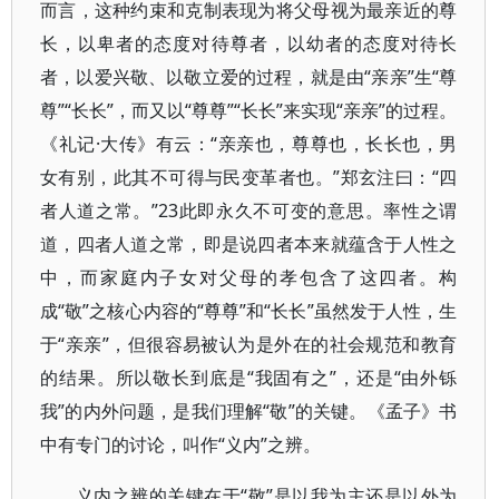
而言，这种约束和克制表现为将父母视为最亲近的尊
长，以卑者的态度对待尊者，以幼者的态度对待长
者，以爱兴敬、以敬立爱的过程，就是由“亲亲”生“尊
尊”“长长”，而又以“尊尊”“长长”来实现“亲亲”的过程。
《礼记·大传》有云：“亲亲也，尊尊也，长长也，男
女有别，此其不可得与民变革者也。”郑玄注曰：“四
者人道之常。”23此即永久不可变的意思。率性之谓
道，四者人道之常，即是说四者本来就蕴含于人性之
中，而家庭内子女对父母的孝包含了这四者。构
成“敬”之核心内容的“尊尊”和“长长”虽然发于人性，生
于“亲亲”，但很容易被认为是外在的社会规范和教育
的结果。所以敬长到底是“我固有之”，还是“由外铄
我”的内外问题，是我们理解“敬”的关键。《孟子》书
中有专门的讨论，叫作“义内”之辨。
义内之辨的关键在于“敬”是以我为主还是以外为