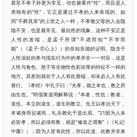
甚至不孝子孙更为常见，但也被看作“性”，而且是人
类独有的“性”，它正是通过不孝的人来表现的。如
同“不葬其亲”的上世之人一样，不孝敬父母的人会隐
隐不安，也是最常见、最自然的现象。这种不安正是
人性的发端，是孟子所谓“不虑而知”“不学而
能”（《孟子·尽心上》）的良知良能的证明。隐含于
人性深处的孝与现实行为中的孝并非一一对应，这是
人性与食色、慈子等生物性色彩浓厚的特征不一样的
地方。其差别就在于人人有此善端，却未必人人有此
善行。《孝经》中孔子曰：“夫孝，德之本也，教之所
由生也。”明儒黄道周解释说：“本者，性也；教者，
道也。本立则道生，道生则教立。先王以孝治天下，
本诸身而征诸民，礼乐教化于是出焉。”21因为人未
必皆孝，所以必须有教，就是“修道之谓教”（《礼记·
中庸》）；因为人皆有此性，所以此道、此教并非来