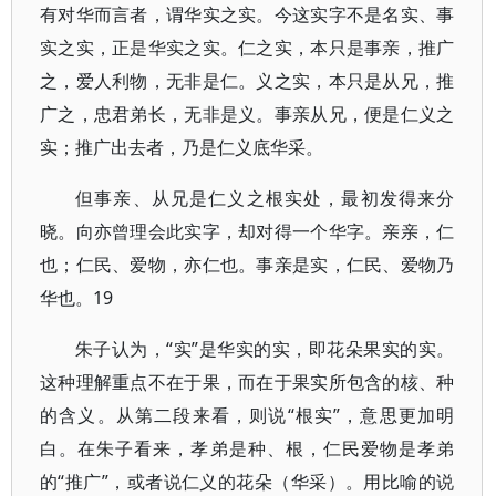
有对华而言者，谓华实之实。今这实字不是名实、事
实之实，正是华实之实。仁之实，本只是事亲，推广
之，爱人利物，无非是仁。义之实，本只是从兄，推
广之，忠君弟长，无非是义。事亲从兄，便是仁义之
实；推广出去者，乃是仁义底华采。
但事亲、从兄是仁义之根实处，最初发得来分
晓。向亦曾理会此实字，却对得一个华字。亲亲，仁
也；仁民、爱物，亦仁也。事亲是实，仁民、爱物乃
华也。19
朱子认为，“实”是华实的实，即花朵果实的实。
这种理解重点不在于果，而在于果实所包含的核、种
的含义。从第二段来看，则说“根实”，意思更加明
白。在朱子看来，孝弟是种、根，仁民爱物是孝弟
的“推广”，或者说仁义的花朵（华采）。用比喻的说