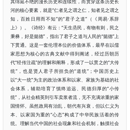
其绵延不绝的漫长历史和连续性，而贯穿这条历史长
河的核心要素，就是“仁者见之谓之仁，知者见之谓之
知，百姓日用而不知”的“君子之道”（《周易·系辞
上》）。《诗经》有云：“天生烝民，有物有则，民之
秉彝，好是懿德”，指出了君子之道与人民的“懿德”上
下贯通。这是一套伦理本位的价值体系，最早在以儒
家思想为核心的古典文献中得到阐述，经过历朝历
代“经传注疏”的理解和阐释，形成了一以贯之的“大传
统”，也是贤人君子所担负的“道统”；中国历史上
以“大一统”为主的政治体系和以家、家族为基础的社
会体系，辅助培育了慎终追远、民德归厚的“小传
统”，从社会精英到引车卖浆者流，无不充满浓重的家
国情怀。虽然政局有治乱，朝代有兴衰，但以仁义为
本、以家国为重的“心态”构成了中华民族活着的传
统。理解当代中国的社会现象和社会机制，触摸社会