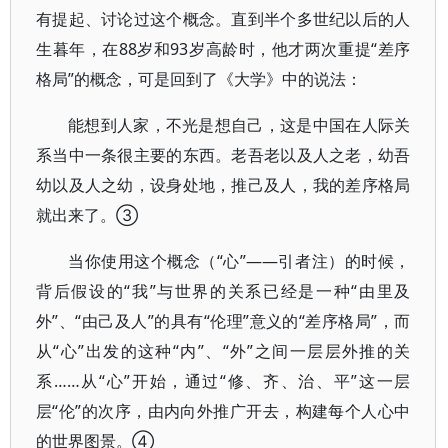
有提起、讨论过这个概念。直到半个多世纪以后的人
生暮年，在88岁和93岁高龄时，他才两次重提“差序
格局”的概念，可是回到了《大学》中的说法：
能想到人家，不光是想自己，这是中国在人际关
系当中一条很主要的东西。老吾老以及人之老，幼吾
幼以及人之幼，设身处地，推己及人，我的差序格局
就出来了。③
当你使用这个概念（“心”——引者注）的时候，
背后假设的“我”与世界的关系已经是一种“由里及
外”、“由己及人”的具有“伦理”意义的“差序格局”，而
从“心”出发的这种“内”、“外”之间一层层外推的关
系……从“心”开始，通过“修、齐、治、平”这一层
层“伦”的次序，由内向外推广开去，构建每个人心中
的世界图景。④