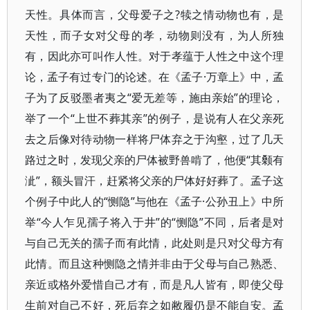
天性。具体而言，父母爱子之?犊之情动物也有，是
天性，而子女对父母的孝，动物则没有，为人所独
有，因此亦可叫作人性。对于孝蕴于人性之中这个理
论，孟子有过专门的论述。在《孟子·万章上》中，孟
子为了反驳墨者夷之“爱无差等，施由亲始”的理论，
举了一个“上世不葬其亲”的例子，是说有人在父亲死
去之后像对待动物一样将尸体弃之于沟壑，过了几天
路过之时，发现父亲的尸体被野兽啃了，他便“其颡有
泚”，额头冒汗，赶紧将父亲的尸体好好葬了。孟子这
个例子中此人的“恻隐”与他在《孟子·公孙丑上》中所
举“今人乍见孺子将入于井”的“恻隐”不同，后者是对
与自己无关的孺子而有此情，此处则是只对父母方有
此情。而且这种恻隐之情并非由于父母与自己熟悉、
亲近或格外爱惜自己才有，而是凡人皆有，即使父母
生前对自己不好，死后弃之如敝履仍是不能自安。孟