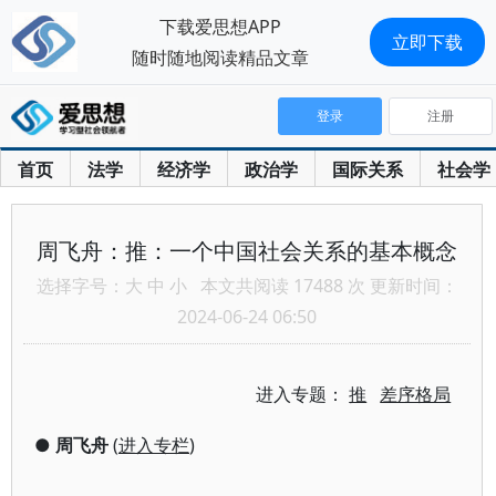
下载爱思想APP
立即下载
随时随地阅读精品文章
登录
注册
首页
法学
经济学
政治学
国际关系
社会学
周飞舟：推：一个中国社会关系的基本概念
选择字号：
大
中
小
本文共阅读 17488 次 更新时间：
2024-06-24 06:50
进入专题：
推
差序格局
●
周飞舟
(
进入专栏
)