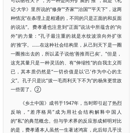
可以牺牲天下”，另一种是向外扩展的“推”，就是《礼
记·大学》里所说的“修身”“齐家”“治国”“平天下”，这两
种情况“在条理上是相通的，不同的只是正面的和反面
的说法”。费孝通也注意到“正面”说法中所蕴含的“向
外”的力量：“孔子最注重的就是水纹波浪向外扩张
的‘推’字。……在这种社会结构里，从己到天下是一圈
一圈推出去的，所以孟子说他‘善推而已矣’。”但是，
这充其量只是一种灵活的、有“伸缩性”的自我主义而
已，其本质仍然是“一切价值是以‘己’作为中心的主
义”。孔子只是比“拔一毛而利天下不为”的杨朱更世故
一些罢了。②
《乡土中国》成书于1947年，当时即引起了热烈
反响，“差序格局”成为用社会结构解释中国人
的“私”的典范概念。但与学术界的反应形成鲜明对比
的是，费孝通本人虽然一生著述鸿富，此后却几乎没