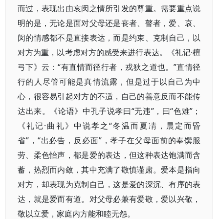
而过，表现出由哀闵之情所引发的尊重。需要重点说
明的是，无论是面对父母还是丧者、瞽者，爱、哀、
闵的情感都不是直接表达，而是约束、克制自己，以
对方为重，以考虑对方的感受来进行表达。《礼记·檀
弓下》云：“有直情而径行者，戎狄之道也。”直情径
行的人尽管可能是真情流露，但是过于以自己为中
心，很容易引起对方的不适，自己的善意反而不能传
达出来。《论语》中孔子说孝曰“无违”，曰“色难”；
《礼记·曲礼》中说孝之“冬温而夏凊，晨定而昏
省”，“出必告，反必面”，孝子在父母面前的奉馔服
劳、柔色怡声，都是爱的表达，但这种表达饱满而含
蓄，热烈而内敛，其中充满了敬慎谨肃。爱本是指向
对方，却表现为克制自己，这是爱的深沉、有序的表
达，就是爱而有道。对父母必兼有爱敬，爱以兴敬，
敬以立爱，家庭内方能和睦无怨。