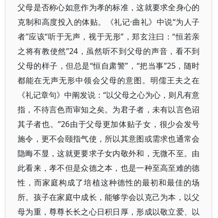
父母是否称心如意作为孝的标准，这就要求全身心的
克制和高度投入的体贴。《礼记·曲礼》中说“为人子
者”应该“听于无声，视于无形”，郑玄注曰：“恒若亲
之将有教使然”24，虽然听不到父母的声音，看不到
父母的样子，但总是“恒自肃警”，“把当事”25，随时
都能在无声无形中领会父母的意图。明儒王夫之在
《礼记章句》中阐发说：“以父母之心为心，则凡有意
指，不待言色而审知之矣。为君子者，未有以言色诏
其子者也。”26由于父母更加体贴子女，很少会发号
施令，更不会颐指气使，所以其意图或需求也通常会
隐晦不显，这就更要求子女内敬外和，无微不至。由
此看来，孝不但是众德之本，也是一种至高至难的德
性，而家庭构成了培植这种德性的最初和最佳的场
所。孩子在家庭中成长，能够学会以克己为本，以父
母为重，尊尊长长之心日积日厚，形成以敬立爱、以