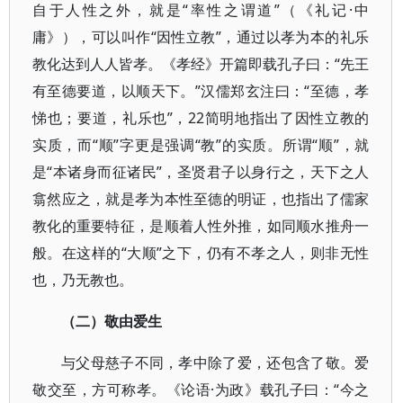
自于人性之外，就是“率性之谓道”（《礼记·中
庸》），可以叫作“因性立教”，通过以孝为本的礼乐
教化达到人人皆孝。《孝经》开篇即载孔子曰：“先王
有至德要道，以顺天下。”汉儒郑玄注曰：“至德，孝
悌也；要道，礼乐也”，22简明地指出了因性立教的
实质，而“顺”字更是强调“教”的实质。所谓“顺”，就
是“本诸身而征诸民”，圣贤君子以身行之，天下之人
翕然应之，就是孝为本性至德的明证，也指出了儒家
教化的重要特征，是顺着人性外推，如同顺水推舟一
般。在这样的“大顺”之下，仍有不孝之人，则非无性
也，乃无教也。
（二）敬由爱生
与父母慈子不同，孝中除了爱，还包含了敬。爱
敬交至，方可称孝。《论语·为政》载孔子曰：“今之