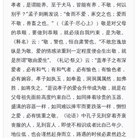
孝者，是谓能养。至于犬马，皆能有养，不敬，何以
别乎？”孟子则阐发说：“食而不爱，豕交之也；爱而
不敬，兽畜之也。”（《孟子·尽心上》）敬是对父母
的恭顺，要做到恭顺，就必须自我约束，是为敬。
《释名》云：“敬，警也，恒自肃警也。”不敢怠逸放
纵是为敬。爱的情感浓重到一定程度便会生出敬，就
是所谓“敬由爱生”。《礼记·祭义》云：“盖孝子之有深
爱者，必有和气；有和气者，必有愉色；有愉色者，
必有婉容。孝子如执玉，如奉盈，洞洞属属然，如弗
胜，如将失之。”是说孝子的爱会升华成为敬，就是在
父母祖先面前高度约束自己，如同捧着珍贵的玉器、
盛满的容器一样，如同难以捧牢而要跌落一样，恻怛
之爱，必有慎重之敬。《论语》中孔子见到穿着齐衰
丧服的人，见到盲人，即使不相识或者比自己年少、
地位低，也会谨然起身而立，路遇的时候必肃然趋之