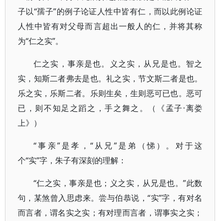
子以“孺子”的例子论证人性中皆有仁，而以此例论证
人性中皆有对父母而言超出一般人的仁，并将其称
为“仁之实”。
仁之实，事亲是也。义之实，从兄是也。智之
实，知斯二者弗去是也。礼之实，节文斯二者是也。
乐之实，乐斯二者。乐则生矣，生则恶可已也。恶可
已，则不知足之蹈之，手之舞之。（《孟子·离娄
上》）
“事亲”是孝，“从兄”是弟（悌）。对于这
个“实”字，朱子有深刻的理解：
“仁之实，事亲是也；义之实，从兄是也。”此数
句，某煞曾入思虑来。尝与伯恭说，“实”字，有对名
而言者，谓名实之实；有对理而言者，谓事实之实；