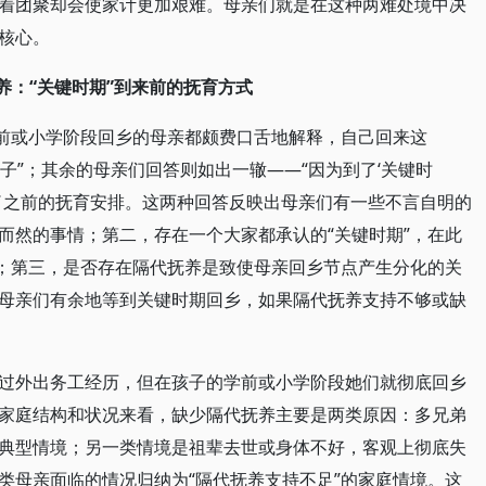
着团聚却会使家计更加艰难。母亲们就是在这种两难处境中决
核心。
养：“关键时期”到来前的抚育方式
学前或小学阶段回乡的母亲都颇费口舌地解释，自己回来这
孩子”；其余的母亲们回答则如出一辙——“因为到了‘关键时
代了之前的抚育安排。这两种回答反映出母亲们有一些不言自明的
而然的事情；第二，存在一个大家都承认的“关键时期”，在此
”；第三，是否存在隔代抚养是致使母亲回乡节点产生分化的关
母亲们有余地等到关键时期回乡，如果隔代抚养支持不够或缺
过外出务工经历，但在孩子的学前或小学阶段她们就彻底回乡
家庭结构和状况来看，缺少隔代抚养主要是两类原因：多兄弟
典型情境；另一类情境是祖辈去世或身体不好，客观上彻底失
类母亲面临的情况归纳为“隔代抚养支持不足”的家庭情境。这