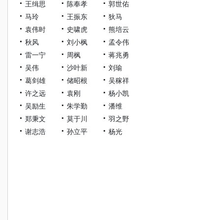
王缉思
陈奉孝
郭世佑
马玲
王振东
狄马
袁伟时
史啸虎
熊培云
秋风
刘小枫
孟令伟
雷一宁
周枫
蒋兆勇
吴伟
沙叶新
刘瑜
葛剑雄
储昭根
吴稼祥
许之远
袁刚
杨小凯
吴励生
朱学勤
潘维
郑秉文
莫于川
羽之野
谢志浩
孙立平
杨光