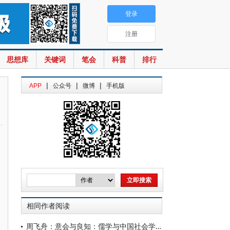
登录
注册
思想库
关键词
笔会
科普
排行
|
|
|
APP
公众号
微博
手机版
相同作者阅读
周飞舟：意会与良知：儒学与中国社会学的界限扩展