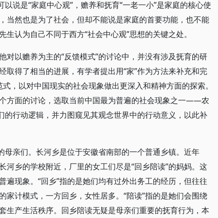
可以说是“家庭中心观”，赡养和抚育“一老一小”是家庭的核心使
，当然也是为了社会，但却不能说是家庭的首要功能，也不能
先生认为自己不同于西方“社会中心观”思想的关键之处。
他对以赡养为主的“反馈模式”的讨论中，并没有涉及抚育的研
经取得了相当的进展，有学者提出用“家”作为方法来补充和完
”范式，以对中国现实的社会现象做出更深入和精神方面的探索。
个方面的讨论，选取当前中国最为普遍的社会现象之一——农
亲们的行动逻辑，并力图窥见其观念世界中的行动意义，以此补
”的母亲们。长河乡是位于安徽省南部的一个普通乡镇。近年
长河乡的学校附近，厂里的女工们尽是“回乡陪读”的妈妈。这
普遍现象。“回乡”指的是她们均有过外出务工的经历，但往往
的家计模式，一方回乡，女性居多。“陪读”指的是她们会围绕
套生产生活秩序。回乡陪读无疑是母亲们重要的抚育行为，本