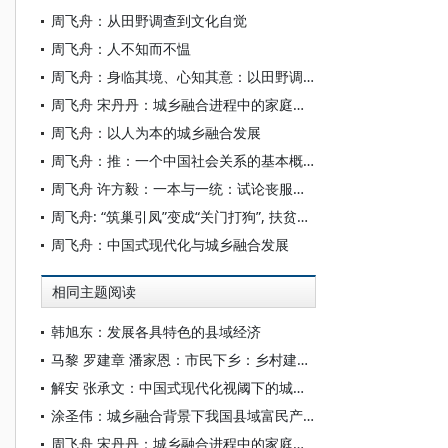
周飞舟：从田野调查到文化自觉
周飞舟：人不知而不愠
周飞舟：身临其境、心知其意：以田野调查认识真实社会
周飞舟 宋丹丹：城乡融合进程中的家庭与教育
周飞舟：以人为本的城乡融合发展
周飞舟：推：一个中国社会关系的基本概念
周飞舟 许方毅：一本与一统：试论丧服中尊统的生成
周飞舟: “筑巢引凤”变成“关门打狗”, 扶贫怎能落地生根？
周飞舟：中国式现代化与城乡融合发展
相同主题阅读
韩旭东：发展各具特色的县域经济
马黎 罗建章 潘家恩：市民下乡：乡村建设的一种实践图景
解安 张承文：中国式现代化视阈下的城乡融合发展：挑战、矛盾与出路
涂圣伟：城乡融合背景下我国县域富民产业发展动力机制与培育路径
周飞舟 宋丹丹：城乡融合进程中的家庭与教育