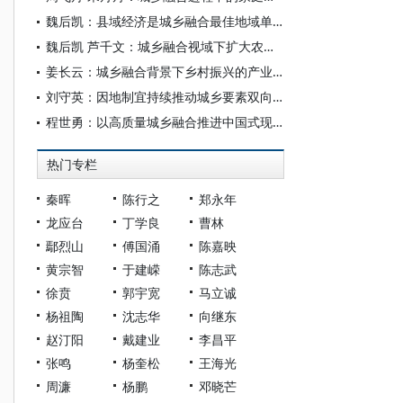
魏后凯：县域经济是城乡融合最佳地域单元
魏后凯 芦千文：城乡融合视域下扩大农村内需的潜力与路径
姜长云：城乡融合背景下乡村振兴的产业选择
刘守英：因地制宜持续推动城乡要素双向流动，构建城乡融合都市圈体系
程世勇：以高质量城乡融合推进中国式现代化
热门专栏
秦晖
陈行之
郑永年
龙应台
丁学良
曹林
鄢烈山
傅国涌
陈嘉映
黄宗智
于建嵘
陈志武
徐贲
郭宇宽
马立诚
杨祖陶
沈志华
向继东
赵汀阳
戴建业
李昌平
张鸣
杨奎松
王海光
周濂
杨鹏
邓晓芒