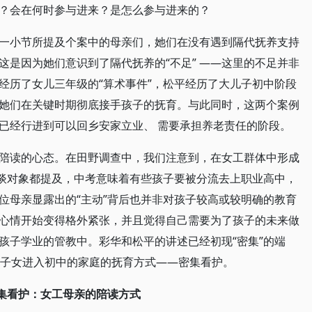
？会在何时参与进来？是怎么参与进来的？
一小节所提及个案中的母亲们，她们在没有遇到隔代抚养支持
这是因为她们意识到了隔代抚养的“不足” ——这里的不足并非
经历了女儿三年级的“算术事件”，松平经历了大儿子初中阶段
她们在关键时期彻底接手孩子的抚育。与此同时，这两个案例
已经行进到可以回乡安家立业、 需要承担养老责任的阶段。
陪读的心态。在田野调查中，我们注意到，在女工群体中形成
访谈对象都提及，中考意味着有些孩子要被分流去上职业高中，
位母亲显露出的“主动”背后也并非对孩子较高或较明确的教育
心情开始变得格外紧张，并且觉得自己需要为了孩子的未来做
孩子学业的管教中。彩华和松平的讲述已经初现“密集”的端
历子女进入初中的家庭的抚育方式——密集看护。
集看护：女工母亲的陪读方式