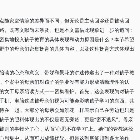
点随家庭情境的差异而不同，但无论是主动回乡还是被动回
路。既有文献尚未涉及、也是本文需借此现象进一步的追问：
密集地投入孩子教育的具体表现和动力原因是什么？本节希望
野中的母亲们密集抚育的具体内容，以及这种抚育方式体现出
陪读的心态和意义，带娣和景花的讲述传递出了一种对孩子教
，个案中的母亲们对孩子的学业没有能力形成清晰理性的认
的女工母亲陪读方式——密集看护。首先，这会表现为对孩子
手机、电脑这些被母亲们视为可能会影响孩子学习的东西。其
待在一起，大部分的母亲会如景花一样表示自己在旁边也只是
孩子的照料体现出的不仅是责无旁贷，更是“密不透风”。母亲
被别的事物分了心，从而“心思不在学习”上。她们的管教路径
心思集中，从而可以成绩优异。但是这到底能起到多大的作