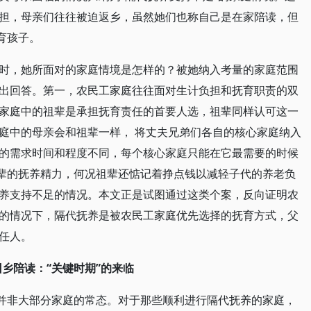
担，母亲们往往被迫返乡，虽然她们也称自己是在家陪读，但
育孩子。
时，她所面对的家庭情境是怎样的？被她纳入考量的家庭范围
出回答。第一，农民工家庭往往面对生计负担和抚育职责的双
家庭中的祖辈是承担抚育责任的首要人选，祖辈同样认可这一
庭中的母亲会和祖辈一样， 将丈夫兄弟们各自的核心家庭纳入
的需求时间和程度不同，每个核心家庭只能在它最需要的时候
祖辈的抚养精力，何况祖辈还惦记着挣点钱以减轻子代的养老负
养支持不足的情况。本文正是试图通过这类个案，反向证明农
的情况下，隔代抚养是被农民工家庭优先选择的抚育方式，父
任人。
回乡陪读：“关键时期”的来临
”并非大部分家庭的常态。对于那些顺利进行隔代抚养的家庭，