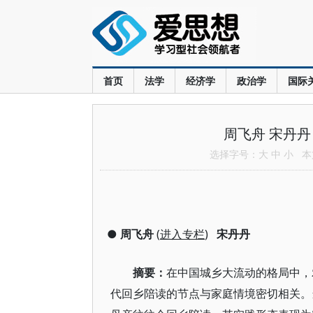
首页
法学
经济学
政治学
国际
周飞舟 宋丹
选择字号：
大
中
小
本文
●
周飞舟
(
进入专栏
)
宋丹丹
摘要：
在中国城乡大流动的格局中，
代回乡陪读的节点与家庭情境密切相关。