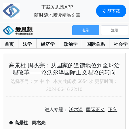
下载爱思想APP
立即下载
随时随地阅读精品文章
登录
注册
首页
法学
经济学
政治学
国际关系
社会学
高景柱 周杰亮：从国家的道德地位到全球治
理改革——论沃尔泽国际正义理论的转向
选择字号：
大
中
小
本文共阅读 6654 次 更新时间：
2024-06-16 22:10
进入专题：
沃尔泽
国际正义
正义
●
高景柱
周杰亮