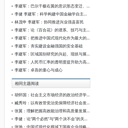
李建军：巴尔干极右翼的意识形态变迁、政治实践及区域影响
李健 李建军：科学构建中国金融学自主知识体系
林茂申 李建军：协同推进兴业强县富民
李建军：论《百合花》的谱系、技巧与主题——兼论《红楼梦》对茹志鹃写作的影响
李建军：把推进中国式现代化作为最大的政治
李建军：夯实建设金融强国的安全基础
李建军：区域国别研究的兴起、现状与展望
李建军：人民币汇率的透明度提升助力高质量发展和高水平对外开放
李建军：卓吾的童心与成心
相同主题阅读
胡怀国：社会主义市场经济的政治经济学解析
臧秀玲：以有效管党治党保障经济社会发展的历程与经验
张翼：理解把握高效能治理和高质量发展的有机结合
李健：论“两个必然”与“两个决不会”的关系——基于跨越资本主义制度“卡夫丁峡谷”设想的反思
张弛：中国式现代化视域下国有企业战略使命的历史演进、理论逻辑和时代要求