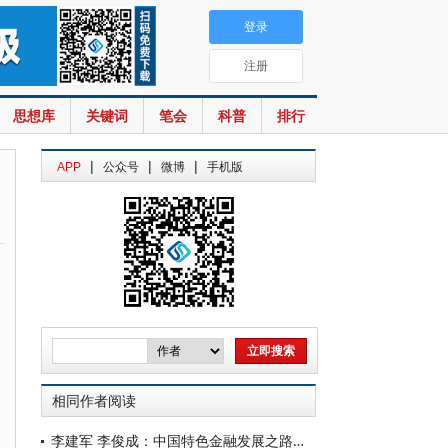
登录
注册
思想库
关键词
笔会
科普
排行
|
|
|
APP
公众号
微博
手机版
相同作者阅读
李建军 李俊成：中国特色金融发展之路在比较中彰显优势