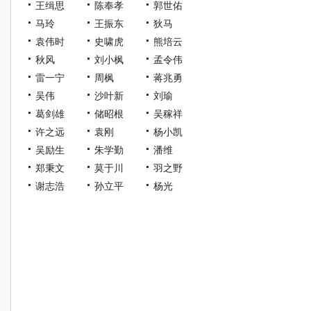
王缉思
陈奉孝
郭世佑
马玲
王振东
狄马
袁伟时
史啸虎
熊培云
秋风
刘小枫
孟令伟
雷一宁
周枫
蒋兆勇
吴伟
沙叶新
刘瑜
葛剑雄
储昭根
吴稼祥
许之远
袁刚
杨小凯
吴励生
朱学勤
潘维
郑秉文
莫于川
羽之野
谢志浩
孙立平
杨光