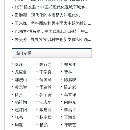
张宁 陈文胜：中国式现代化视域下城乡融合的制度创新与治理逻辑
田鹏颖：现代化的本质是人的现代化
王东峰：坚持团结和民主两大主题为推进中国式现代化广泛凝心聚力
巴勃罗·博马罗：中国式现代化深植于中国共产党的系统性规划与全方位治理实践
朱美芳：扎扎实实以科技创新支撑和引领中国式现代化
热门专栏
秦晖
陈行之
郑永年
龙应台
丁学良
曹林
鄢烈山
傅国涌
陈嘉映
黄宗智
于建嵘
陈志武
徐贲
郭宇宽
马立诚
杨祖陶
沈志华
向继东
赵汀阳
戴建业
李昌平
张鸣
杨奎松
王海光
周濂
杨鹏
邓晓芒