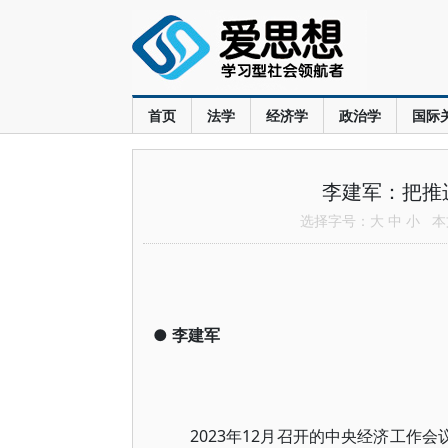
首页
法学
经济学
政治学
国际
李建军：把推
选择字号：
大
中
小
本文
●
李建军
2023年12月召开的中央经济工作