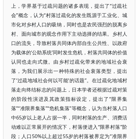
上，学界基于过疏问题的诸多表现，提出了“过疏社
会”概念，认为“村落过疏化的发生既源于工业化、城
市化对乡村人口的吸纳，同时也是农民强烈的脱离乡
村、面向城市的观念作用下主动选择的结果。乡村人
口的流失，导致村落共同体内部自生公共性、以政府
为载体的‘公助系统’同时发生危机，村落共同体的价值
认同也走向式微。由乡村过疏化带来的地域社会衰
落，为我们展示出一种特殊的社会衰落类型，提出
了‘过疏地域社会何以可能’的话题”。在过疏化地域村
落走向终结标志的问题上，日本学者还根据过疏对策
的阶段性演进及其政策指标设定，提出了“限界集
落”“准限界集落”“危机集落”等概念，认为当村落人口
中65岁以上老人占据一半，同时村落的生产、消费活
动难以正常展开的情况下，村落便进入“限界村落”阶
段；人口50%以上超过55岁的村落被界定为“准限界