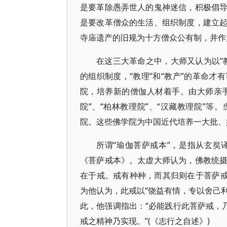
是要革除愚弄世人的鬼神迷信，积极倡
是要改革僧众的生活、组织制度，建立
寺庙遗产的旧规为十方僧众公有制，并作
在这三大革命之中，大师又认为以“
的组织制度，“教理”和“教产”的革命
院，培养新的僧伽人材着手。由大师亲手
院”、“柏林教理院”、“汉藏教理院”
院。这些佛学院为中国近代培养一大批、
所谓“瑜伽菩萨戒本”，是指从玄奘
《菩萨戒本》。太虚大师认为，佛教统
在于戒。戒有种种，而其归则在于菩萨戒
为他认为，此戒以“饶益有情，专以舍己利
此，他强调指出：“必能践行此菩萨戒，
戒之精神乃实现。”(《志行之自述》)