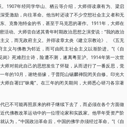
。1907年经同学华山、栖云等介绍，大师得读康有为、梁启
，深受激励，向往革命。他当时还读了不少空想社会主义者和无
东、克鲁泡特金的书，甚至于马克思的著作。1911年，大师在
密活动。大师尝自述其青年时期政治思想之演变说：“我的政治
会主义，而无政府主义。并得读章太炎《建立宗教论》、《五无
府主义与佛教为邻近，而可由民主社会主义以渐阶进。”(《自
花岗》死难烈士诗，险遭不测，遂离粤至沪。1914年第一次世
，大师对前此自己的思想发生了怀疑，从而进行了一番反思，觉
一年的10月，谢绝俗缘，于普陀山锡麟禅院闭关自修。印光大
，大师自署曰“昧庵”。在三年的闭关期间，大师悉心研习各宗著
近代已不可能再照原来的样子继续下去了，而必须在各个方面做
国近代佛教改革运动中的一位理论家和实践家。他早年受资产阶
就认为，“中国政治革命后，中国的佛学亦须经过革命。”(《自