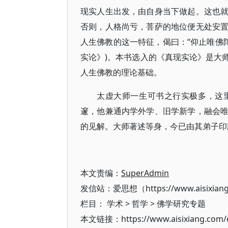
现实人生出发，由自身当下做起。这也
否则，人格尚亏，菩萨的地位便无处安
人生佛教的这一特征，偈曰：“仰止唯佛
实论》)。本书选入的《真现实论》是大
人生佛教的理论基础。
太虚大师一生可书之行实极多，这
邃，他兼通内学外学、旧学新学，融会
的见解。大师著述等身，今已由其弟子印
本文责编：
SuperAdmin
发信站：爱思想（https://www.aisixian
栏目：
学术
>
哲学
>
佛学研究专题
本文链接：https://www.aisixiang.com/d