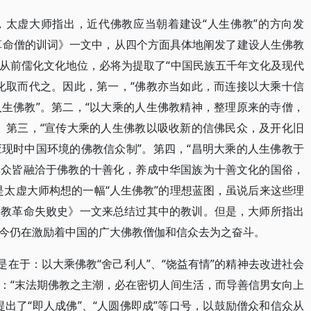
，太虚大师指出，近代佛教应当朝着建设“人生佛教”的方向发
教革命僧的训词》一文中，从四个方面具体地阐发了建设人生佛教
从前儒化文化地位，必将为提取了“中国民族五千年文化及现代
化取而代之。因此，第一，“佛教亦当如此，而连接以大乘十信
生佛教”。第二，“以大乘的人生佛教精神，整理原来的寺僧，
。第三，“宣传大乘的人生佛教以吸收新的信佛民众，及开化旧
现时中国环境的佛教信众制”。第四，“昌明大乘的人生佛教于
群众皆融洽于佛教的十善化，养成中华国族为十善文化的国俗，
是太虚大师构想的一幅“人生佛教”的理想蓝图，虽说后来这些理
佛教革命失败史》一文来总结过其中的教训。但是，大师所指出
今仍在激励着中国的广大佛教僧伽和信众去为之奋斗。
是在于：以大乘佛教“舍己利人”、“饶益有情”的精神去改进社会
：“末法期佛教之主潮，必在密切人间生活，而导善信男女向上
出了“即人成佛”、“人圆佛即成”等口号，以鼓励僧众和信众从