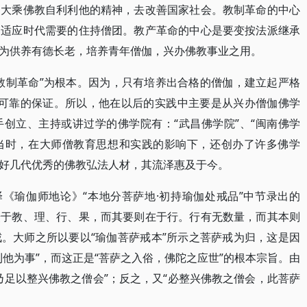
导大乘佛教自利利他的精神，去改善国家社会。教制革命的中心
起适应时代需要的住持僧团。教产革命的中心是要变按法派继承
为供养有德长老，培养青年僧伽，兴办佛教事业之用。
教制革命”为根本。因为，只有培养出合格的僧伽，建立起严格
才有可靠的保证。所以，他在以后的实践中主要是从兴办僧伽佛学
创立、主持或讲过学的佛学院有：“武昌佛学院”、“闽南佛学
等。当时，在大师僧教育思想和实践的影响下，还创办了许多佛学
好几代优秀的佛教弘法人材，其流泽惠及于今。
译《瑜伽师地论》“本地分菩萨地·初持瑜伽处戒品”中节录出的
摄于教、理、行、果，而其要则在于行。行有无数量，而其本则
。大师之所以要以“瑜伽菩萨戒本”所示之菩萨戒为归，这是因
他为事”，而这正是“菩萨之入俗，佛陀之应世”的根本宗旨。由
乃足以整兴佛教之僧会”；反之，又“必整兴佛教之僧会，此菩萨