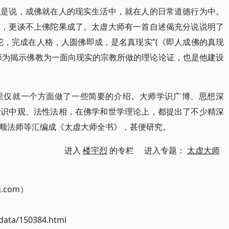
就是说，成佛就在人的现实生活中，就在人的日常道德行为中。
置，更谈不上佛陀果成了。太虚大师有一首自述偈充分说说明了
陀，完成在人格，人圆佛即成，是名真现实”(《即人成佛的真现
师为揭示佛教为一面向现实的宗教所做的理论论证，也是他建设
里仅就一个方面做了一些简要的介绍。大师学识广博、思想深
唯识中观、法性法相，在佛学和世学理论上，都提出了不少精深
顺法师等汇编成《太虚大师全书》，甚便研究。
进入
楼宇烈
的专栏 进入专题：
太虚大师
g.com）
ata/150384.html