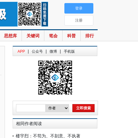
登录
注册
思想库
关键词
笔会
科普
排行
|
|
|
APP
公众号
微博
手机版
相同作者阅读
楼宇烈：不苟为、不刻意、不执著