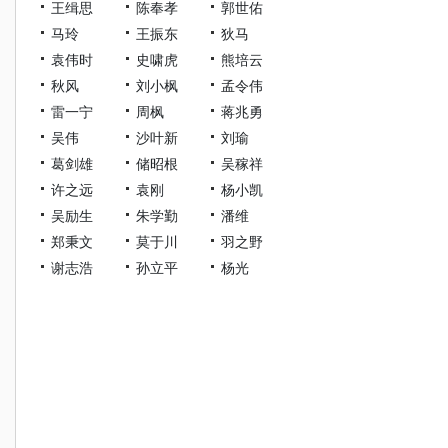
王缉思
陈奉孝
郭世佑
马玲
王振东
狄马
袁伟时
史啸虎
熊培云
秋风
刘小枫
孟令伟
雷一宁
周枫
蒋兆勇
吴伟
沙叶新
刘瑜
葛剑雄
储昭根
吴稼祥
许之远
袁刚
杨小凯
吴励生
朱学勤
潘维
郑秉文
莫于川
羽之野
谢志浩
孙立平
杨光