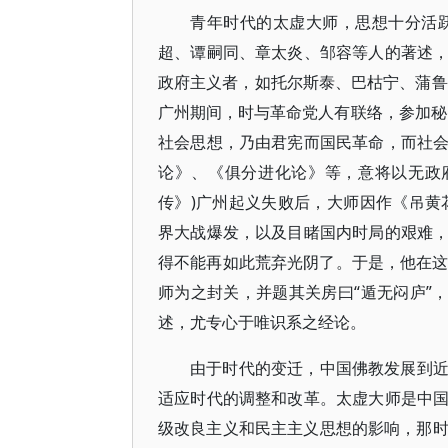
青年时代的太虚大师，思想十分活跃
超、谭嗣同、章太炎、邹容等人的著述
政府主义者，如托尔斯泰、巴枯宁、蒲鲁
广州期间，时与革命党人有联络，参加秘
社会思想，乃由君宪而国民革命，而社
论》、《俱分进化论》等，意将以无政
传》)广州起义失败后，大师因作《吊黄
界大战爆发，以及目睹国内时局的艰难
得不能再如此荒弃光阴了。于是，他在这
师为之封关，并题其关房曰“遁无闷庐”
述，尤专心于唯识系之经论。
由于时代的变迁，中国佛教发展到
适应时代的调整和改革。太虚大师是中
级改良主义和民主主义思想的影响，那时