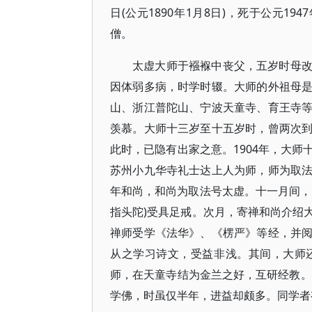
日(公元1890年1月8日)，死于公元1
僧。
太虚大师于襁褓中丧父，五岁时母
因体弱多病，时学时辍。大师的外祖母
山、浙江普陀山、宁波天童寺、育王寺
羡慕。大师十三岁至十五岁时，曾两次
此时，已隐有出家之意。1904年，大
苏州小九华寺礼士达上人为师，师为取
年和尚，和尚为取法号太虚。十一月间，
指头陀)受具足戒。次月，寄禅和尚介绍
禅师受学《法华》、《楞严》等经，并
从之学习诗文，受益非浅。其间，大师
师，在天童寺结为金兰之好，互研经教。
学佛，时虽仅半年，进益却颇多。同学者