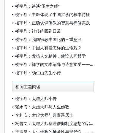
楼宇烈：谈谈“卫生之经”
楼宇烈：中医体现了中国哲学的根本特征
楼宇烈：正确认识佛教的智慧与禅修实践
楼宇烈：让传统回到日常
楼宇烈：我国宗教中国化的三重意涵
楼宇烈：中国人有着怎样的生命观？
楼宇烈：发扬人文精神，建设人间哲学
楼宇烈：禅学的文本阐释与诗意接受——评吴言生《禅学三书》
楼宇烈：杨仁山先生小传
相同主题阅读
楼宇烈：太虚大师小传
赖永海：太虚大师与人生佛教
李利安：太虚大师与康寄遥居士
杨曾文：太虚大师整理僧伽制度思想的启示
王雷泉：人生佛教的神圣性与现代性——读太虚《人生观的科学》