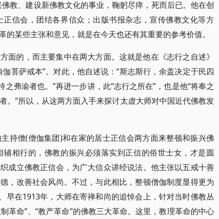
兴佛教、建设新佛教文化的事业，鞠躬尽瘁，死而后已。他在创
士正信会，团结各界信众；出版书报杂志，宣传佛教文化等方
革的某些主张和意见，就是在今天也还有其重要的参考价值。
多方面的，而主要集中在两大方面。这就是他在《志行之自述》
瑜伽菩萨戒本”。对此，他自述说：“斯志斯行，余盖决定于民四
4年)持之弗渝者也。”再进一步讲，此“志行之所在”，也是他“将奉之
者。”所以，从这两方面入手来探讨太虚大师对中国近代佛教发
主持僧(僧伽集团)和在家的居士正信会两方面来整顿和振兴佛
相辅相行的，佛教的振兴必须落实到正信的俗世士女，才是圆
组织成立佛教正信会，为广大信众讲经说法。他主张以五戒十善
道德，改善社会风尚。不过，与此相比，整顿僧伽制度显得更为
。早在1913年，大师在寄禅和尚的追悼会上，针对当时佛教丛
教制革命”、“教产革命”的佛教三大革命。这里，教理革命的中心