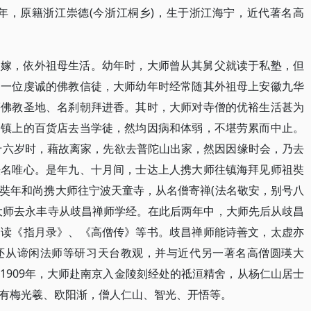
947年，原籍浙江崇德(今浙江桐乡)，生于浙江海宁，近代著名高
改嫁，依外祖母生活。幼年时，大师曾从其舅父就读于私塾，但
是一位虔诚的佛教信徒，大师幼年时经常随其外祖母上安徽九华
等佛教圣地、名刹朝拜进香。其时，大师对寺僧的优裕生活甚为
到镇上的百货店去当学徒，然均因病和体弱，不堪劳累而中止。
师十六岁时，藉故离家，先欲去普陀山出家，然因因缘时会，乃去
法名唯心。是年九、十月间，士达上人携大师往镇海拜见师祖奘
奘年和尚携大师往宁波天童寺，从名僧寄禅(法名敬安，别号八
大师去永丰寺从歧昌禅师学经。在此后两年中，大师先后从歧昌
阅读《指月录》、《高僧传》等书。歧昌禅师能诗善文，太虚亦
还从谛闲法师等研习天台教观，并与近代另一著名高僧圆瑛大
1909年，大师赴南京入金陵刻经处的祗洹精舍，从杨仁山居士
有梅光羲、欧阳渐，僧人仁山、智光、开悟等。