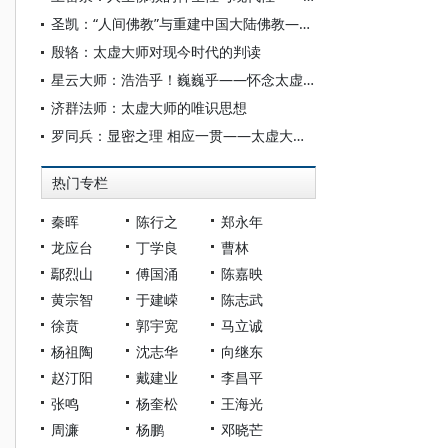
圣凯：“人间佛教”与重建中国大陆佛教——赵朴老对太虚大师的继承与发展
殷辂：太虚大师对现今时代的判读
星云大师：浩浩乎！巍巍乎——怀念太虚大师
济群法师：太虚大师的唯识思想
罗同兵：显密之理 相应一贯——太虚大师融通汉藏显密佛教的思想
热门专栏
秦晖
陈行之
郑永年
龙应台
丁学良
曹林
鄢烈山
傅国涌
陈嘉映
黄宗智
于建嵘
陈志武
徐贲
郭宇宽
马立诚
杨祖陶
沈志华
向继东
赵汀阳
戴建业
李昌平
张鸣
杨奎松
王海光
周濂
杨鹏
邓晓芒