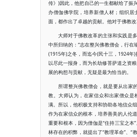
传》)因此，他把自己的一生都献给了振
办僧伽佛学院，培养新僧人材；组织居
面，都作出了卓越的贡献。他对于佛教改
大师对于佛教改革的主张和实践是
中所归纳的：“志在整兴佛教僧会，行在
(1915年)之冬，而迄今(民十三，192
以尽此一报身，而为长劫修菩萨道之资粮
展的构想与贡献，无疑是最为恰当的。
所谓整兴佛教僧会，就是要从出家的
教。大师认为，在家信众和出家僧众是
满。所以，他积极支持和协助各地信众
作为在家信众的根本，培养善美的人伦
重要和根本，因为僧伽是“住持三宝之本”
林存在的积弊，就提出了“教理革命”、“