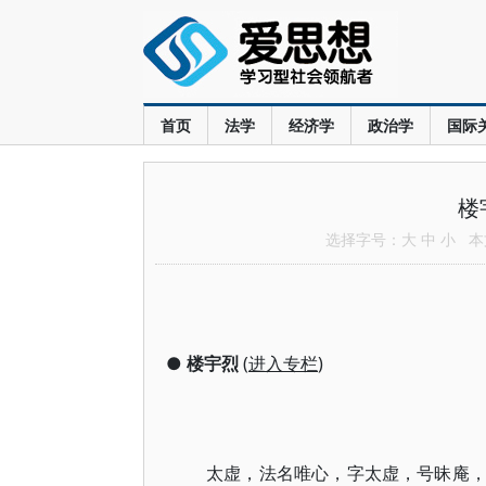
首页
法学
经济学
政治学
国际
楼
选择字号：
大
中
小
本文
●
楼宇烈
(
进入专栏
)
太虚，法名唯心，字太虚，号昧庵