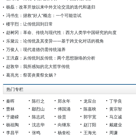
杨磊：改革开放以来中外文论交流的迭代和递归
冯书生：拯救“好人”概念：一个可能尝试
楼宇烈：让传统回到日常
赵树冈：革命、传统与现代性：西方人类学中国研究的向度
乐黛云：论传统及其变异——基于跨文化对话的视角
万俊人：现代道德仍需传统滋养
王汎森：从传统到反传统：两个思想脉络的分析
赵敦华：我所感知的北大哲学传统
葛兆光：祭罢炎黄祭女娲？
热门专栏
秦晖
陈行之
郑永年
龙应台
丁学良
曹林
鄢烈山
傅国涌
陈嘉映
黄宗智
于建嵘
陈志武
徐贲
郭宇宽
马立诚
杨祖陶
沈志华
向继东
赵汀阳
戴建业
李昌平
张鸣
杨奎松
王海光
周濂