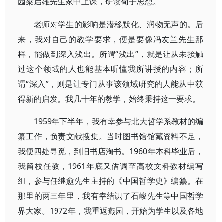
园梁启雄先生家中上课，研读荀子思想。
老师对学生的影响是潜移默化、润物无声的。后
来，我对自己的教学要求，便是要像冯友兰先生那
样，能做到深入浅出。所谓“浅出”，就是让从未接触
过这个领域的人也能基本听懂我所讲授的内容；所
谓“深入”，则是让专门从事该领域研究的人能从中获
得新的启发。我几十年的教学，始终秉持这一要求。
1959年下半年，我有幸参与北大哲学系教材的编
纂工作，负责文献搜集。当时图书馆馆藏资料不足，
我便四处寻觅，到旧书店淘书。1960年本科毕业后，
我留校任教，1961年底又借调至高校文科教材编写
组，参与任继愈先生主持的《中国哲学史》编纂。在
那里的两三年里，我有幸结识了石峻先生等中国哲学
界大家。1972年，我重返燕园，开始为学生以及各地