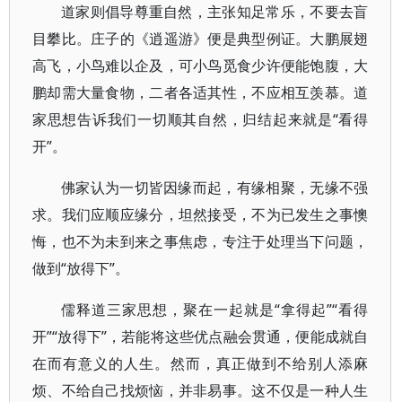
道家则倡导尊重自然，主张知足常乐，不要去盲
目攀比。庄子的《逍遥游》便是典型例证。大鹏展翅
高飞，小鸟难以企及，可小鸟觅食少许便能饱腹，大
鹏却需大量食物，二者各适其性，不应相互羡慕。道
家思想告诉我们一切顺其自然，归结起来就是“看得
开”。
佛家认为一切皆因缘而起，有缘相聚，无缘不强
求。我们应顺应缘分，坦然接受，不为已发生之事懊
悔，也不为未到来之事焦虑，专注于处理当下问题，
做到“放得下”。
儒释道三家思想，聚在一起就是“拿得起”“看得
开”“放得下”，若能将这些优点融会贯通，便能成就自
在而有意义的人生。然而，真正做到不给别人添麻
烦、不给自己找烦恼，并非易事。这不仅是一种人生