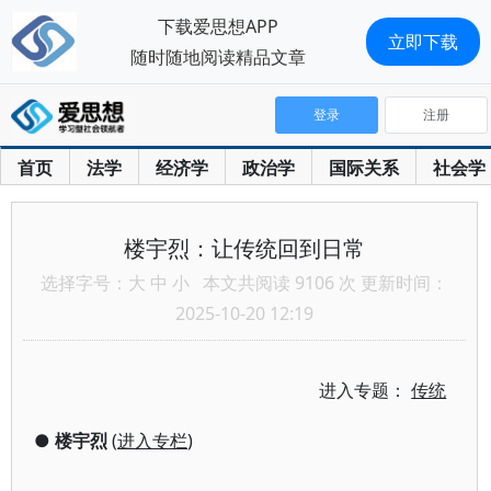
下载爱思想APP
立即下载
随时随地阅读精品文章
登录
注册
首页
法学
经济学
政治学
国际关系
社会学
楼宇烈：让传统回到日常
选择字号：
大
中
小
本文共阅读 9106 次 更新时间：
2025-10-20 12:19
进入专题：
传统
●
楼宇烈
(
进入专栏
)