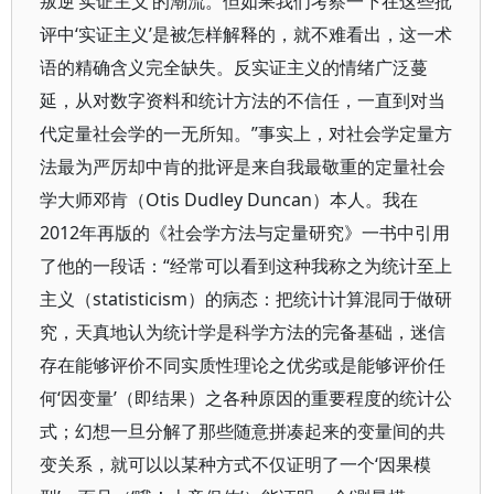
叛逆‘实证主义’的潮流。但如果我们考察一下在这些批
评中‘实证主义’是被怎样解释的，就不难看出，这一术
语的精确含义完全缺失。反实证主义的情绪广泛蔓
延，从对数字资料和统计方法的不信任，一直到对当
代定量社会学的一无所知。”事实上，对社会学定量方
法最为严厉却中肯的批评是来自我最敬重的定量社会
学大师邓肯（Otis Dudley Duncan）本人。我在
2012年再版的《社会学方法与定量研究》一书中引用
了他的一段话：“经常可以看到这种我称之为统计至上
主义（statisticism）的病态：把统计计算混同于做研
究，天真地认为统计学是科学方法的完备基础，迷信
存在能够评价不同实质性理论之优劣或是能够评价任
何‘因变量’（即结果）之各种原因的重要程度的统计公
式；幻想一旦分解了那些随意拼凑起来的变量间的共
变关系，就可以以某种方式不仅证明了一个‘因果模