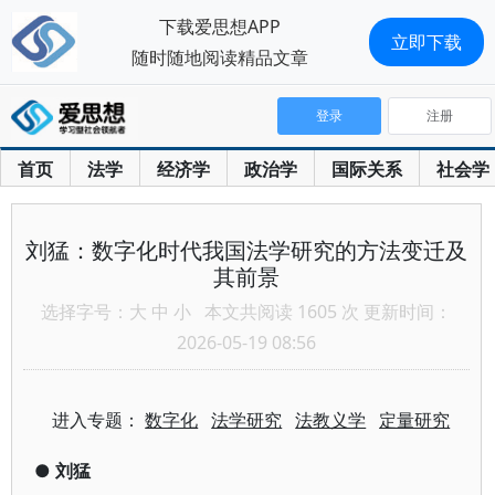
下载爱思想APP
立即下载
随时随地阅读精品文章
登录
注册
首页
法学
经济学
政治学
国际关系
社会学
刘猛：数字化时代我国法学研究的方法变迁及
其前景
选择字号：
大
中
小
本文共阅读 1605 次 更新时间：
2026-05-19 08:56
进入专题：
数字化
法学研究
法教义学
定量研究
●
刘猛