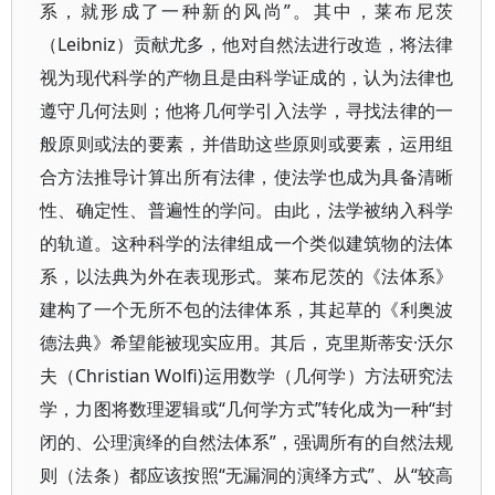
系，就形成了一种新的风尚”。其中，莱布尼茨
（Leibniz）贡献尤多，他对自然法进行改造，将法律
视为现代科学的产物且是由科学证成的，认为法律也
遵守几何法则；他将几何学引入法学，寻找法律的一
般原则或法的要素，并借助这些原则或要素，运用组
合方法推导计算出所有法律，使法学也成为具备清晰
性、确定性、普遍性的学问。由此，法学被纳入科学
的轨道。这种科学的法律组成一个类似建筑物的法体
系，以法典为外在表现形式。莱布尼茨的《法体系》
建构了一个无所不包的法律体系，其起草的《利奥波
德法典》希望能被现实应用。其后，克里斯蒂安·沃尔
夫（Christian Wolﬁ)运用数学（几何学）方法研究法
学，力图将数理逻辑或“几何学方式”转化成为一种“封
闭的、公理演绎的自然法体系”，强调所有的自然法规
则（法条）都应该按照“无漏洞的演绎方式”、从“较高