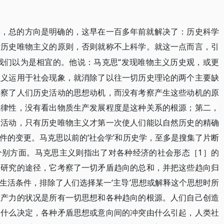
学，总的方向是明确的，这早在一百多年前就解决了：历史科学
循历史唯物主义的原则，否则就称不上科学。就这一点而言，引
我们以为是相宜的。他说：马克思“发现唯物主义历史观，或更
主义运用于社会现象，就消除了以往一切历史理论的两个主要缺
考察了人们历史活动的思想动机，而没有考察产生这些动机的原
规律性，没有看出物质生产发展程度是这种关系的根源；第二，
的活动，只有历史唯物主义才第一次使人们能以自然历史的精确
件的变更。马克思以前的‘社会学’和历史学，至多是搜集了片断
个别方面。马克思主义则指出了对各种经济的社会形态［1］的
的研究的途径，它考察了一切矛盾趋向的总和，并把这些趋向归
生活条件，排除了人们选择某一‘主导’思想或解释这个思想时所
生产力的状况是所有一切思想和各种趋向的根源。人们自己创造
由什么决定，各种矛盾思想或意向间的冲突由什么引起，人类社