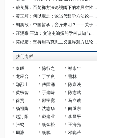
赖良辉：百梵禅方法论视阈下的本具空性人生哲学
黄玉顺：何以观之：论当代哲学方法论——从杨国荣新著《以人观之》谈起
刘笑敢：中国哲学，妾身未明？——关于“反向格义”之讨论的回应
汪涌豪 王涛：文论史编撰的学科认知与方法论省思
莫纪宏：坚持用马克思主义世界观方法论构建中国法学自主知识体系
热门专栏
秦晖
陈行之
郑永年
龙应台
丁学良
曹林
鄢烈山
傅国涌
陈嘉映
黄宗智
于建嵘
陈志武
徐贲
郭宇宽
马立诚
杨祖陶
沈志华
向继东
赵汀阳
戴建业
李昌平
张鸣
杨奎松
王海光
周濂
杨鹏
邓晓芒