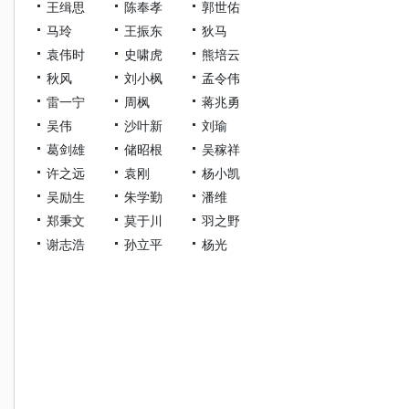
王缉思
陈奉孝
郭世佑
马玲
王振东
狄马
袁伟时
史啸虎
熊培云
秋风
刘小枫
孟令伟
雷一宁
周枫
蒋兆勇
吴伟
沙叶新
刘瑜
葛剑雄
储昭根
吴稼祥
许之远
袁刚
杨小凯
吴励生
朱学勤
潘维
郑秉文
莫于川
羽之野
谢志浩
孙立平
杨光