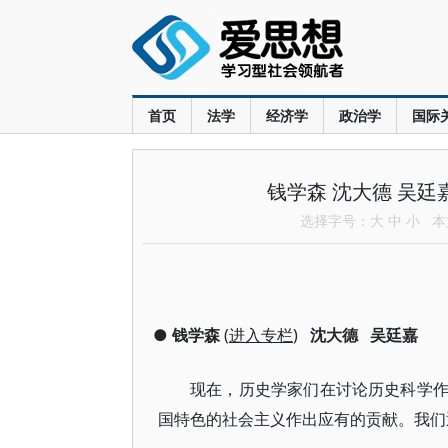
首页
法学
经济学
政治学
国际
钱学森 沈大德 吴
选择字号：
大
中
小
本文
●
钱学森
(
进入专栏
)
沈大德
吴廷嘉
现在，历史学家们在讨论历史科学
国特色的社会主义作出应有的贡献。我们