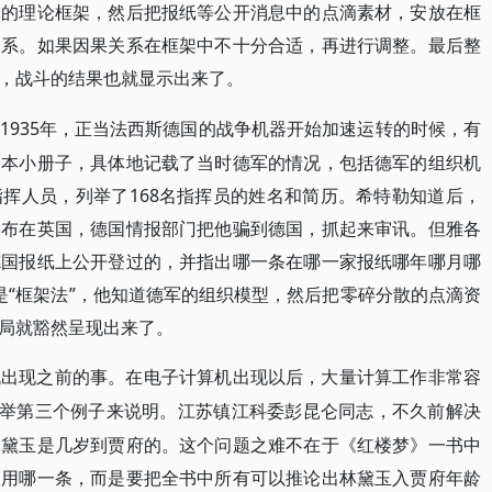
展的理论框架，然后把报纸等公开消息中的点滴素材，安放在框
关系。如果因果关系在框架中不十分合适，再进行调整。最后整
，战斗的结果也就显示出来了。
1935年，正当法西斯德国的战争机器开始加速运转的时候，有
一本小册子，具体地记载了当时德军的情况，包括德军的组织机
挥人员，列举了168名指挥员的姓名和简历。希特勒知道后，
各布在英国，德国情报部门把他骗到德国，抓起来审讯。但雅各
德国报纸上公开登过的，并指出哪一条在哪一家报纸哪年哪月哪
是“框架法”，他知道德军的组织模型，然后把零碎分散的点滴资
局就豁然呈现出来了。
机出现之前的事。在电子计算机出现以后，大量计算工作非常容
里举第三个例子来说明。江苏镇江科委彭昆仑同志，不久前解决
林黛玉是几岁到贾府的。这个问题之难不在于《红楼梦》一书中
偏用哪一条，而是要把全书中所有可以推论出林黛玉入贾府年龄