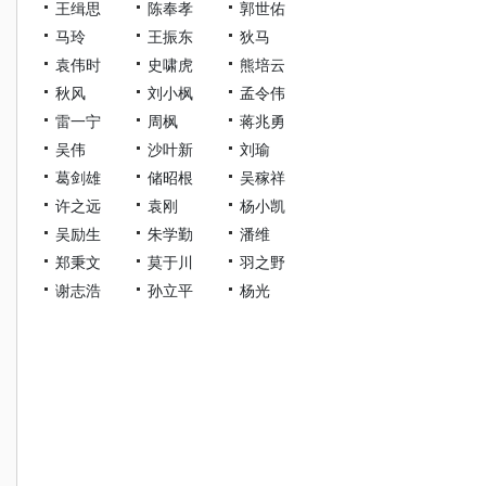
王缉思
陈奉孝
郭世佑
马玲
王振东
狄马
袁伟时
史啸虎
熊培云
秋风
刘小枫
孟令伟
雷一宁
周枫
蒋兆勇
吴伟
沙叶新
刘瑜
葛剑雄
储昭根
吴稼祥
许之远
袁刚
杨小凯
吴励生
朱学勤
潘维
郑秉文
莫于川
羽之野
谢志浩
孙立平
杨光