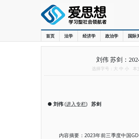
首页
法学
经济学
政治学
国际
刘伟 苏剑：2
选择字号：
大
中
小
本文共
●
刘伟
(
进入专栏
)
苏剑
内容摘要：2023年前三季度中国G