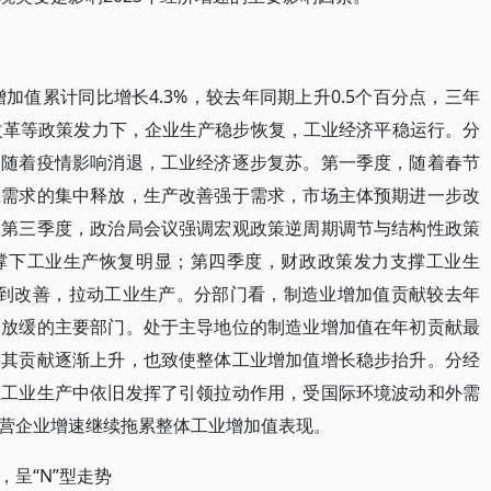
业增加值累计同比增长4.3%，较去年同期上升0.5个百分点，三年
促改革等政策发力下，企业生产稳步恢复，工业经济平稳运行。分
，随着疫情影响消退，工业经济逐步复苏。第一季度，随着春节
压需求的集中释放，生产改善强于需求，市场主体预期进一步改
；第三季度，政治局会议强调宏观政策逆周期调节与结构性政策
撑下工业生产恢复明显；第四季度，财政政策发力支撑工业生
得到改善，拉动工业生产。分部门看，制造业增加值贡献较去年
长放缓的主要部门。处于主导地位的制造业增加值在年初贡献最
，其贡献逐渐上升，也致使整体工业增加值增长稳步抬升。分经
在工业生产中依旧发挥了引领拉动作用，受国际环境波动和外需
营企业增速继续拖累整体工业增加值表现。
呈“N”型走势