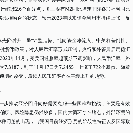
比增速实现的，资金活化程度持续偏弱。从社融与M2的同比增速
累计缩减2.6个百分点，并主要有M2同比增速下降叠加社融同比
能实现相吻合的状态，预示2023年以来资金利用率持续上涨，反
率先降后升，呈“V”型走势。北向资金净流入、中美利差倒挂、
稳健货币政策，对人民币汇率形成压制，央行和外管局启用稳汇
023年11月，受美国通胀率超预期下调影响，人民币汇率一路
.3187，到了11月17日为7.2465，上涨了722个基点。随着
预期的改变，后续人民币汇率存在平缓上升的趋势。
素
“进一步推动经济回升向好需要克服一些困难和挑战，主要是有效
期偏弱、风险隐患仍然较多，国内大循环存在堵点，外部环境的
种种问题的出现，与我国目前经济形势的阶段性特征以及国际政