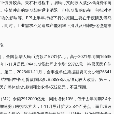
企业债务较高。去杠杆过程中，居民可支配收入减少和消费倾向
应。疫情冲击的短期影响逐渐消退，但长期影响仍在，包括对消
场的影响等。PPI上半年持续下行的原因主要在于疫情及俄乌
退，同时，工业需求不足造成产能利率下滑以及利润恶化也是推
涨
月，全国新增人民币贷款215731亿元，高于2021年同期16635
年1-11月居民户中长期贷款同比少增1597亿元，拖累居民户信
二，2023年1-11月，企事业单位票据融资同比少增26541
结构因中长期贷款同比多增28598亿元得到较大改善。第三，
民户整体信贷规模同比多增4532亿元，不及预期。
（M2）余额2912000亿元，同比增长10%，低于去年同期2.4个
增速剪刀差持续扩大，1-11月累计扩大2.8个百分点，而且增速