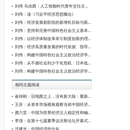
刘伟 马佳茜：人工智能时代青年交往主体性的辩证审视及培育进路
刘伟：读《习近平经济思想概论》
刘伟：经济发展新阶段的新增长目标与新发展格局
刘伟：坚持和完善中国特色社会主义基本经济制度 推动现代化经济发展
刘伟：以经济体制改革牵引制度创新的理论依据和实践逻辑
刘伟：经济高质量发展的时代依据、指导原则与战略举措
刘伟：构建中国特色社会主义政治经济学自主知识体系的历史观和方法论
刘伟：从不婚社会到少子化危机：日本低婚育现象的社会文化根源
刘伟：构建中国特色社会主义政治经济学自主知识体系的重点
相同主题阅读
崔传刚：旧地图之上，没有新大陆：重新理解中国经济的范式跃迁
王庆：从资本市场视角观察当前中国经济的结构特征
龚六堂：中国为世界经济注入稳定性和确定性
李强：在第十七届夏季达沃斯论坛开幕式上的致辞
沈建光：中国经济的分化