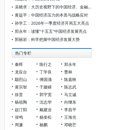
吴晓求：大历史视野下的中国经济、金融和资本市场
黄益平：中国经济压力的本质与战略应对
孙学工：2026年一季度经济开局五大亮点
郑永年：读懂“十五五”中国经济发展亮点
郭丽岩：科学把握中国经济发展大势
热门专栏
秦晖
陈行之
郑永年
龙应台
丁学良
曹林
鄢烈山
傅国涌
陈嘉映
黄宗智
于建嵘
陈志武
徐贲
郭宇宽
马立诚
杨祖陶
沈志华
向继东
赵汀阳
戴建业
李昌平
张鸣
杨奎松
王海光
周濂
杨鹏
邓晓芒