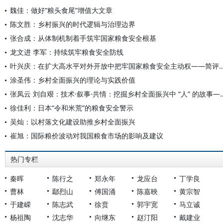
魏佳：做好“粮头食尾”增值大文章
陈文胜：乡村振兴的时代逻辑与治理边界
张合成：从体制机制着手筑牢国家粮食安全根基
龙文进 李军：持续筑牢粮食安全防线
叶兴庆：在扩大高水平对外开放中把牢国家粮食安全主动权——简评《健全高水平
涂圣伟：乡村全面振兴的理论与实践价值
张凤云 刘自艰：技术·叙事·共情：挖掘乡村全面振兴中 “人
徐佳利：日本“令和米荒”的粮食安全警示
吴灿：以村落文化建设助推乡村全面振兴
崔旭：国际粮价波动对我国粮食市场的影响及建议
热门专栏
秦晖
陈行之
郑永年
龙应台
丁学良
曹林
鄢烈山
傅国涌
陈嘉映
黄宗智
于建嵘
陈志武
徐贲
郭宇宽
马立诚
杨祖陶
沈志华
向继东
赵汀阳
戴建业