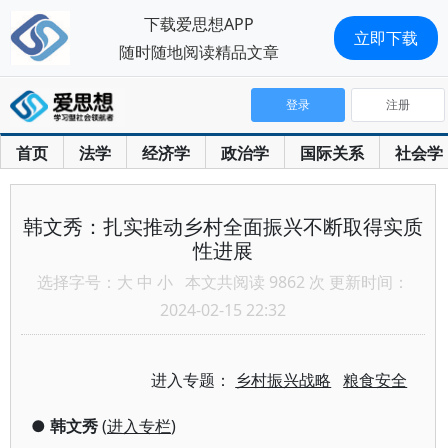
下载爱思想APP
立即下载
随时随地阅读精品文章
登录
注册
首页
法学
经济学
政治学
国际关系
社会学
韩文秀：扎实推动乡村全面振兴不断取得实质
性进展
选择字号：
大
中
小
本文共阅读 9862 次 更新时间：
2024-02-15 22:32
进入专题：
乡村振兴战略
粮食安全
●
韩文秀
(
进入专栏
)