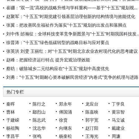
崔硼：“双一流”高校的战略升维与学科重构——基于“十五五”规划视角的系统性思考
赵聚军：“十五五”时期党建引领基层治理创新的结构情境与效能优化
张翼：把改善民生福祉作为落实“十五五”规划的出发点和落脚点
刘中伟 邰瀚征：全球科技变革竞争新图景与“十五五”时
徐晋涛：“十五五”绿色低碳转型的战略目标与应对要点
张英洪 刘雯 王丽红：对“十五五”时期北京农业农村现代化的思考建议
赵峰：把握经济运行特点 提升宏观治理效能
蔡昉：破除城乡二元结构应在“十五五”规划中高度优先
刘勇：“十五五”时期耐心资本破解民营经济“内卷式”竞争的机理与进路
热门专栏
秦晖
陈行之
郑永年
龙应台
丁学良
曹林
鄢烈山
傅国涌
陈嘉映
黄宗智
于建嵘
陈志武
徐贲
郭宇宽
马立诚
杨祖陶
沈志华
向继东
赵汀阳
戴建业
李昌平
张鸣
杨奎松
王海光
周濂