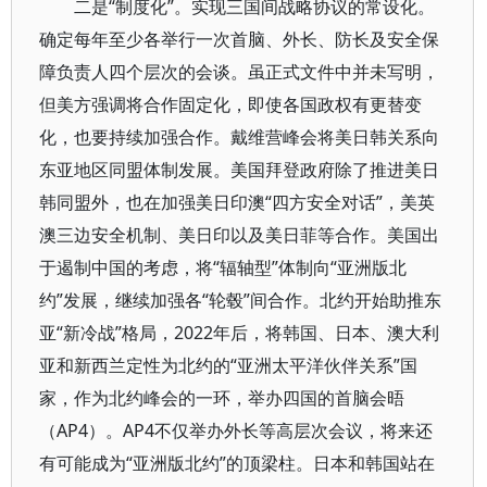
二是“制度化”。实现三国间战略协议的常设化。
确定每年至少各举行一次首脑、外长、防长及安全保
障负责人四个层次的会谈。虽正式文件中并未写明，
但美方强调将合作固定化，即使各国政权有更替变
化，也要持续加强合作。戴维营峰会将美日韩关系向
东亚地区同盟体制发展。美国拜登政府除了推进美日
韩同盟外，也在加强美日印澳“四方安全对话”，美英
澳三边安全机制、美日印以及美日菲等合作。美国出
于遏制中国的考虑，将“辐轴型”体制向“亚洲版北
约”发展，继续加强各“轮毂”间合作。北约开始助推东
亚“新冷战”格局，2022年后，将韩国、日本、澳大利
亚和新西兰定性为北约的“亚洲太平洋伙伴关系”国
家，作为北约峰会的一环，举办四国的首脑会晤
（AP4）。AP4不仅举办外长等高层次会议，将来还
有可能成为“亚洲版北约”的顶梁柱。日本和韩国站在