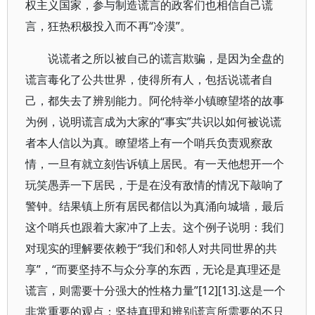
权主义国家，参与制造谎言的政客们也相信自己谎
言，狂热积极投入而不再“冷漠”。
说谎者之所以被自己的谎言欺骗，是因为全盘的
谎言毒化了公共世界，使得所有人，包括说谎者自
己，都失去了辨别能力。阿伦特举小镇瞭望塔的故事
为例，说明谎言成为大家的“事实”共识以如何被说谎
者本人信以为真。瞭望塔上有一个哨兵负责观察敌
情，一旦有就立刻告诉镇上居民。有一天他想开一个
玩笑愚弄一下居民，于是在没有敌情的情况下敲响了
警钟。结果镇上所有居民都信以为真涌向城墙，最后
这个哨兵也跟着大家冲了上去。这个例子说明：我们
对现实的理解要依赖于“我们和邻人对共同世界的共
享”，“而要坚持不与众分享的东西，无论是真理还是
谎言，则需要十分强大的性格力量”[12][13].这是一个
非常重要的观点：坚持真理和辨别谎言所需要的不只