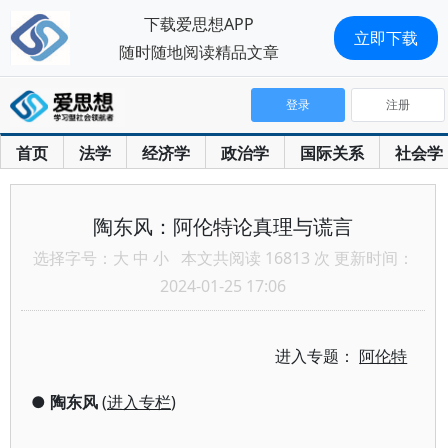
下载爱思想APP
立即下载
随时随地阅读精品文章
登录
注册
首页
法学
经济学
政治学
国际关系
社会学
陶东风：阿伦特论真理与谎言
选择字号：
大
中
小
本文共阅读 16813 次 更新时间：
2024-01-25 17:06
进入专题：
阿伦特
●
陶东风
(
进入专栏
)