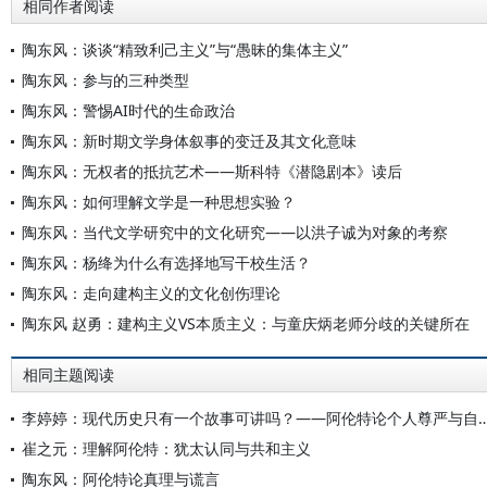
相同作者阅读
陶东风：谈谈“精致利己主义”与“愚昧的集体主义”
陶东风：参与的三种类型
陶东风：警惕AI时代的生命政治
陶东风：新时期文学身体叙事的变迁及其文化意味
陶东风：无权者的抵抗艺术——斯科特《潜隐剧本》读后
陶东风：如何理解文学是一种思想实验？
陶东风：当代文学研究中的文化研究——以洪子诚为对象的考察
陶东风：杨绛为什么有选择地写干校生活？
陶东风：走向建构主义的文化创伤理论
陶东风 赵勇：建构主义VS本质主义：与童庆炳老师分歧的关键所在
相同主题阅读
李婷婷：现代历史只有一个故事可讲吗？——阿伦特论个人
崔之元：理解阿伦特：犹太认同与共和主义
陶东风：阿伦特论真理与谎言