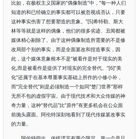
比如，在极权主义国家的“偶像制造”中，“每一种人们
知道的和已经确立的事实都可以被忽视或否认，只要
这种事实伤害了想要塑造的意象。”[5]希特勒、斯大
林等等就是这样的偶像，他们的很多劣迹、丑闻都被
媒体精心剔除了。由于这种偶像制造所需要的不是修
改局部个别的事实，而是全面篡改和捏造事实，因
此，这个媒体意象根本不是“被看作是对于现实的美
化,而是被看作是提供了对现实的完全替代。”[6]“美
化”还属于在基本尊重事实基础上所作的小修小补，
而“完全替代”则是必须制造一个如同“楚门世界”那样
无所不包的虚假宇宙。由于现代技术和大众传媒的神
奇力量，这种“替代品”比“原件”有更多机会在公众面
前抛头露面。阿伦特深刻地看到了现代传媒篡改事实
的力量。
阿伦特指出，传统谎言有两个限定。第一个是只