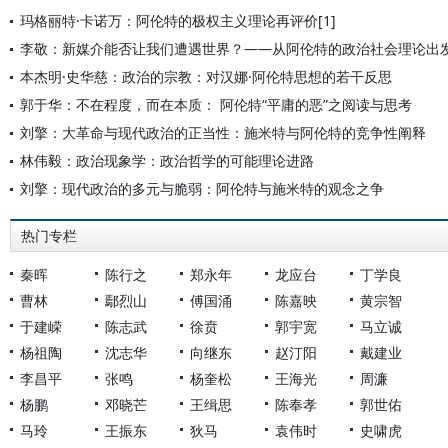
玛格丽特·卡诺万：阿伦特的极权主义理论再评价[1]
李敬：新媒介能否让我们遭遇世界？——从阿伦特的政治社会理论出
本杰明·史华慈：政治的宗教：对汉娜·阿伦特思想的若干反思
郭于华：不在程度，而在本质： 阿伦特“平庸的恶”之阅读与思考
刘擎：大革命与现代政治的正当性：施米特与阿伦特的竞争性阐释
林伟毅：政治现象学：政治哲学的可能理论进路
刘擎：现代政治的多元与脆弱：阿伦特与施米特的观念之争
热门专栏
秦晖
陈行之
郑永年
龙应台
丁学良
曹林
鄢烈山
傅国涌
陈嘉映
黄宗智
于建嵘
陈志武
徐贲
郭宇宽
马立诚
杨祖陶
沈志华
向继东
赵汀阳
戴建业
李昌平
张鸣
杨奎松
王海光
周濂
杨鹏
邓晓芒
王缉思
陈奉孝
郭世佑
马玲
王振东
狄马
袁伟时
史啸虎