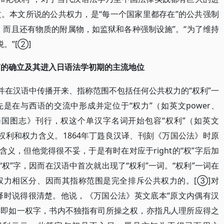
。本文所说的公共权力，是“每一个国家里都存在”的公共强制
，而且还有物质的附属物，如监狱和各种强制设施”。“为了维持
。”[②]
”的确立及其进入日语法学初期的主流地位
并在汉语中传播开来、指称范围不包括任何公共权力的“权利”一
是在与西语的交流中形成并定位于“权力”（如英文power、
魏源《海国图志》刊行，权这个单汉字名词开始包容“权利”（如英文
上的权利和权力含义。1864年丁韪良汉译、刊刻《万国公法》时原
含义，但他觉得很不妥，于是有时在对应于right的“权”字后加
的“权”字，因而在汉语中首次就出现了“权利”一词。“权利”一词在
权力相区分、因而其指称范围是完全排斥公共权力的。[③]对
选择时说得很清楚。他说，《万国公法》英文底本“原文内偶有汉
。即如一权字，书内不独指有司所操之权，亦指凡人理所应得之