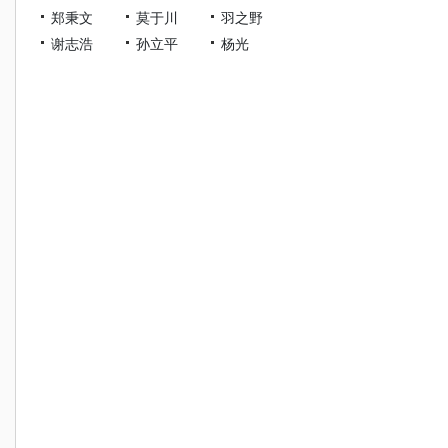
郑秉文
莫于川
羽之野
谢志浩
孙立平
杨光