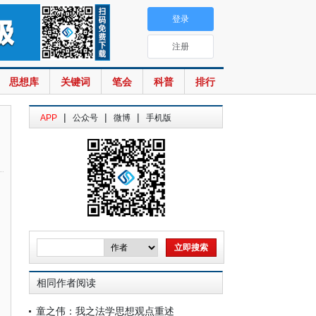
登录
注册
思想库
关键词
笔会
科普
排行
|
|
|
APP
公众号
微博
手机版
相同作者阅读
童之伟：我之法学思想观点重述