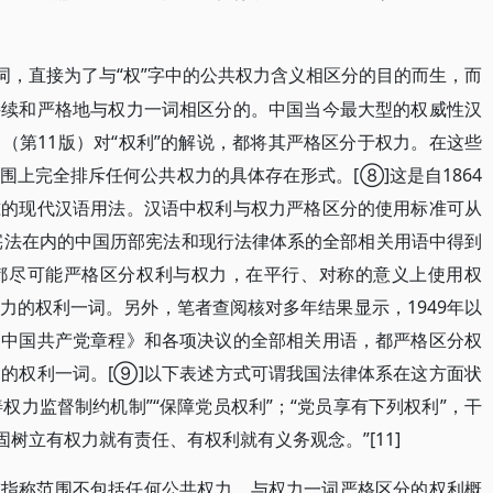
一词，直接为了与“权”字中的公共权力含义相区分的目的而生，而
持续和严格地与权力一词相区分的。中国当今最大型的权威性汉
（第11版）对“权利”的解说，都将其严格区分于权力。在这些
上完全排斥任何公共权力的具体存在形式。[⑧]这是自1864
准的现代汉语用法。汉语中权利与权力严格区分的使用标准可从
时宪法在内的中国历部宪法和现行法律体系的全部相关用语中得到
都尽可能严格区分权利与权力，在平行、对称的意义上使用权
力的权利一词。另外，笔者查阅核对多年结果显示，1949年以
《中国共产党章程》和各项决议的全部相关用语，都严格区分权
的权利一词。[⑨]以下表述方式可谓我国法律体系在这方面状
善权力监督制约机制”“保障党员权利”；“党员享有下列权利”，干
牢固树立有权力就有责任、有权利就有义务观念。”[11]
或指称范围不包括任何公共权力、与权力一词严格区分的权利概