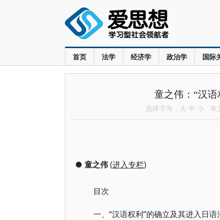
首页
法学
经济学
政治学
国际
童之伟：“汉语
选择字号：
大
中
小
本文共
●
童之伟
(
进入专栏
)
目次
“汉语权利”的确立及其进入日
一、