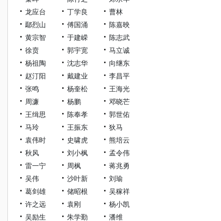
龙应台
丁学良
曹林
鄢烈山
傅国涌
陈嘉映
黄宗智
于建嵘
陈志武
徐贲
郭宇宽
马立诚
杨祖陶
沈志华
向继东
赵汀阳
戴建业
李昌平
张鸣
杨奎松
王海光
周濂
杨鹏
邓晓芒
王缉思
陈奉孝
郭世佑
马玲
王振东
狄马
袁伟时
史啸虎
熊培云
秋风
刘小枫
孟令伟
雷一宁
周枫
蒋兆勇
吴伟
沙叶新
刘瑜
葛剑雄
储昭根
吴稼祥
许之远
袁刚
杨小凯
吴励生
朱学勤
潘维