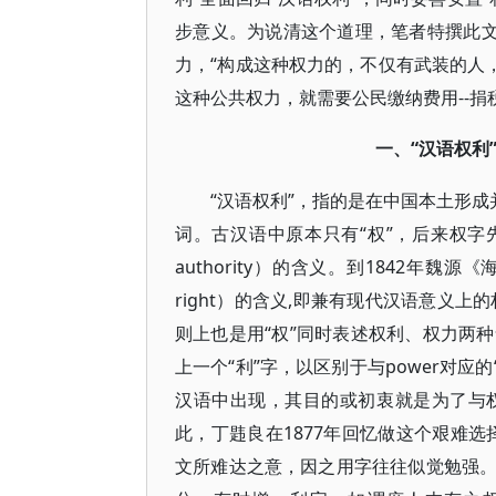
步意义。为说清这个道理，笔者特撰此文
力，“构成这种权力的，不仅有武装的人
这种公共权力，就需要公民缴纳费用--捐税
“汉语权利
一、
“汉语权利”，指的是在中国本土形成
词。古汉语中原本只有“权”，后来权字先
authority）的含义。到1842年
right）的含义,即兼有现代汉语意义
则上也是用“权”同时表述权利、权力两种
上一个“利”字，以区别于与power对应
汉语中出现，其目的或初衷就是为了与
此，丁韪良在1877年回忆做这个艰难
文所难达之意，因之用字往往似觉勉强