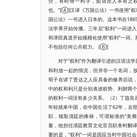
分，有时增一利字，如谓庶人本有之
也。”[④]汉译《万国公法》一书使用“权利
国公法》一书进入日本的。这本书在18
法学界开始传播。三年后“权利”一词进
和津田真道开始规模化使用“权利”一词。
不包括任何公共权力。 [⑥]
“权利”作为翻译引进的汉语法
对于
和利放一起的情况，但并非一个名词，放
荀子在讲了贤达之人应具备的修养后说，
中的权和利只是分别表述权势、利财两
的权利一词没有多少关系。（2）丁韪良
年轻就来中国，在中国生活了62年，去
职，领取清廷的俸禄，可谓标准的“美
量，他担任清廷教育文化官员职务时翻
要的是，“权利”一词是因应当时中国社