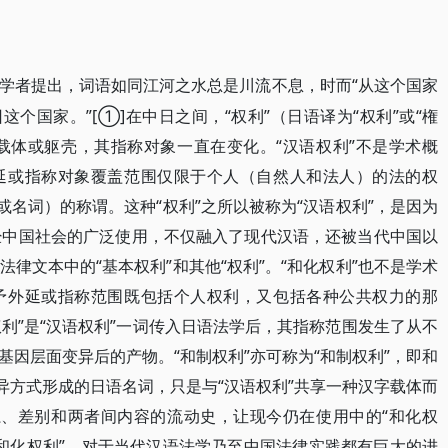
“从这个国家
学者提出，词语如同江河之水总是川流不息，时而
这个国家。”[①]在中日之间，“权利”（日语译为“权利”或“権
是载体或躯壳，其指称对象一直在变化。“汉语权利”不是学术概
延或指称对象覆盖范围仅限于个人（自然人和法人）的法的权
或名词）的称谓。这种“权利”之所以被称为“汉语权利”，是因为
经中国社会的广泛使用，不仅融入了现代汉语，还被当代中国以
律文本中的“基本权利”和其他“权利”。“和化权利”也不是学术
予外延或指称范围既包括个人权利，又包括各种公共权力的那
权利”是“汉语权利”一词传入日语法学后，其指称范围发生了从不
因层面变异后的产物。“和制权利”亦可称为“和制权利”，即和
异方式形成的日语名词，只是与“汉语权利”共享一种汉字载体而
联系、差别和两者间内容的流动史，让现今仍在使用中的“和化权
“和化权利”，对于当代汉语法学乃至中国法律实践都有巨大的进