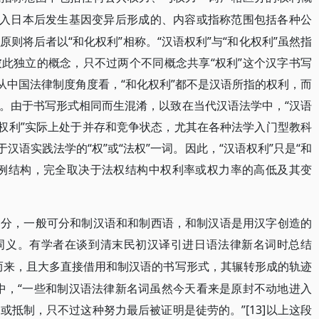
进入日本后发生基因变异后形成的、内容或指称范围包括各种公
则将后者以“和化权利”相称。“汉语权利”与“和化权利”虽然指
此独立的概念，只不过两个不同概念共享“权利”这个汉字书写
从中国法律制度角度看，“和化权利”都不是汉语所指的权利，而
。由于书写形式相同而生混淆，以致在当代汉语法学中，“汉语
化权利”实际上处于并存和竞争状态，尤其在各种法学入门型教科
汉语实践法学的“权”或“法权”一词。因此，“汉语权利”只是“和
比例结构，完全取决于法权结构中权利率或权力率的高低及其变
部分，一般可分和制汉语和和制西语，和制汉语是用汉字创造的
词义。有学者在谈到清末民初汉译引进日语法律新名词时总结
而来，且大多直接借用和制汉语的书写形式，其辗转形成的轨迹
中，“一些和制汉语法律新名词虽然今天看来是原封不动地进入
抵制，只不过这种努力最后被证明是徒劳的。”[13]以上这段