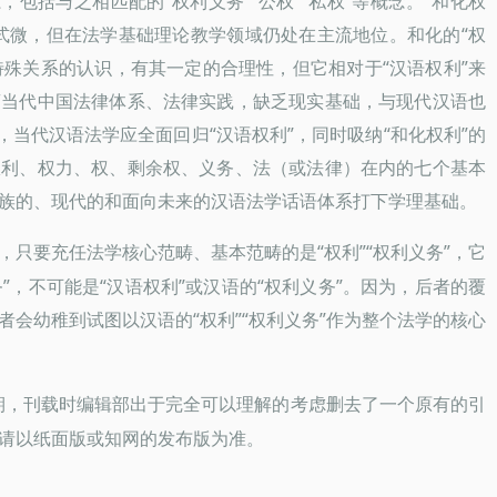
，包括与之相匹配的“权利义务”“公权”“私权”等概念。“和化权
式微，但在法学基础理论教学领域仍处在主流地位。和化的“权
特殊关系的认识，有其一定的合理性，但它相对于“汉语权利”来
离当代中国法律体系、法律实践，缺乏现实基础，与现代汉语也
，当代汉语法学应全面回归“汉语权利”，同时吸纳“和化权利”的
权利、权力、权、剩余权、义务、法（或法律）在内的七个基本
族的、现代的和面向未来的汉语法学话语体系打下学理基础。
“权利”“权利义务”，它
，只要充任法学核心范畴、基本范畴的是
务”，不可能是“汉语权利”或汉语的“权利义务”。因为，后者的覆
会幼稚到试图以汉语的“权利”“权利义务”作为整个法学的核心
10期，刊载时编辑部出于完全可以理解的考虑删去了一个原有的引
请以纸面版或知网的发布版为准。