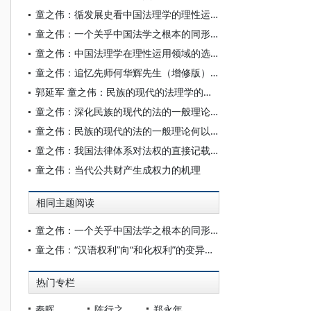
童之伟：循发展史看中国法理学的理性运用方略
童之伟：一个关乎中国法学之根本的同形异义名词——面对汉语权利、和化“权利”的抉择
童之伟：中国法理学在理性运用领域的选择[1]
童之伟：追忆先师何华辉先生（增修版）[[1]]
郭延军 童之伟：民族的现代的法理学的夺人先声——上海交大法学先贤杨廷栋学术思想考论
童之伟：深化民族的现代的法的一般理论——《实践法理学的现象解释体系》举凡
童之伟：民族的现代的法的一般理论何以成形——“实践法理学”若干侧面汇展
童之伟：我国法律体系对法权的直接记载或确认——以“有权”话语结构为视点的抽样考察
童之伟：当代公共财产生成权力的机理
相同主题阅读
童之伟：一个关乎中国法学之根本的同形异义名词——面对汉语权利、和化“权利”的抉择
童之伟：“汉语权利”向“和化权利”的变异和回归
热门专栏
秦晖
陈行之
郑永年