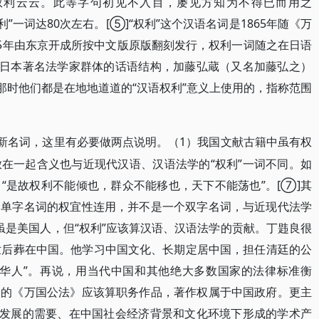
权利云云。此等字句初见不入目，屡见方知为不得已而用之
”一词达80次左右。[⑤]“权利”这个汉语名词是1865年随《万
65年由东京开成所按中文版原版翻刻发行，权利一词随之在日语
入日本著名法学家群体的话语结构，加藤弘蔵（又名加藤弘之）
那时他们都是在地地道道的“汉语权利”意义上使用的，指称范围
学新名词，这里有必要做两点说明。（1）我国文献古籍中虽有权
在一起含义也与近现代汉语、汉语法学的“权利”一词不同。如
“是故权利不能倾也，群众不能移也，天下不能荡也”。[⑦]其
个单字名词的权宜性连用，并不是一个双字名词，与近现代法学
虽是美国人，但“权利”应该算汉语、汉语法学的贡献。丁韪良很
世后葬在中国。他学习中国文化、长期定居中国，担任清廷的公
裔华人”。再说，用当代中国和其他绝大多数国家的法律标准衡
译的《万国公法》应该算职务作品，著作权属于中国政府。更主
会发展的需要、在中国社会经济背景和文化环境下形成的学术产