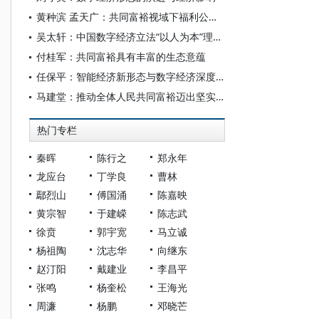
黄种滨 孟天广：共同富裕视域下福利公平形塑国家认同的机制
吴太轩：中国数字经济立法“以人为本”理念的生成逻辑与制度实现
付桂军：共同富裕具有丰富的生态意蕴
任保平：智能经济新形态与数字经济深度融合的逻辑与路径
马建堂：推动全体人民共同富裕迈出坚实步伐
热门专栏
秦晖
陈行之
郑永年
龙应台
丁学良
曹林
鄢烈山
傅国涌
陈嘉映
黄宗智
于建嵘
陈志武
徐贲
郭宇宽
马立诚
杨祖陶
沈志华
向继东
赵汀阳
戴建业
李昌平
张鸣
杨奎松
王海光
周濂
杨鹏
邓晓芒