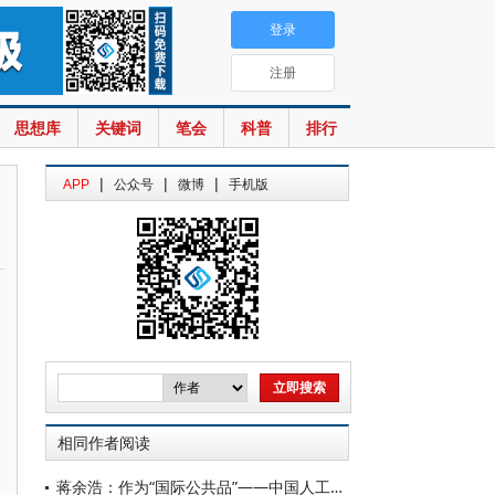
登录
注册
思想库
关键词
笔会
科普
排行
|
|
|
APP
公众号
微博
手机版
相同作者阅读
蒋余浩：作为“国际公共品”——中国人工智能发展战略理念的创新性