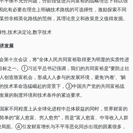
不平衡不充分问题，分阶段促进共同富裕的战略理念下得以强
，因此有必要在理念上明确技术路线的可选择性，激励探索不同
某些非精英化路线的范例，其理论意义和政策意义值得发掘。
择性,技术决定论,数字技术
济发展
委员会第十次会议，将“全体人民共同富裕取得更为明显的实质性进
景目标之一。①习近平总书记强调，我们的共同富裕是“要防止社
创造致富机会，形成人人参与的发展环境，避免‘内卷’、‘躺
心的技术革命迅猛崛起的背景下，③中国共产党的共同富裕战
发展的制度环境和技术条件的紧迫要求。
国家不同程度上从全球化进程中总体获益的同时，世界财富的
简单的“富人愈富、穷人愈穷”，而是“富人愈富、中等收入人群
峻局面。④引发财富增长与不平等恶化同步出现的因素很多，