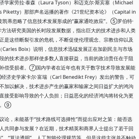
拉·泰森（Laura Tyson）和迈克尔·斯宾塞（Michael
 Piketty）那部声名远播的著作《21世纪资本论》（Capital in
y）时，就批评皮凯蒂忽略了信息技术发展形成的“赢家通吃效应”。⑤罗伯特·
计量经济学方法研究美国的长时段发展数据，指出巨大的技术进步和人类
正是这些断裂引发的危机，不断促使伦理观念、宗教信仰以及
arles Boix）说明，信息技术迅猛发展正在加剧民主与市场
段的技术进步那样使多数人直接获益，当前的政治责任在于阻
和补偿受损者。⑦国内学者在近年也有关于数字技术导致发展能
家卡尔·富瑞（Carl Benedikt Frey）发出的警告，可
不加以解决，技术进步产生的赢家和输家之间日益扩大的鸿沟
直接受影响导致的个人负担；日益恶化的经济鸿沟将转化为更
构。⑨
议论，未能基于“技术路线可选择性”而提出应对之策：能否选
人共同参与发展？在近期，技术精英和商界人士提出了若干回
”、“算法透明”、人工智能伦理规范等，但是这些主张并不触动