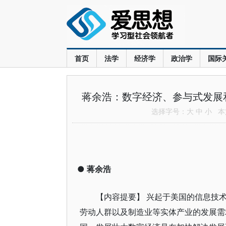
首页
法学
经济学
政治学
国际
蒋余浩：数字经济、参与式发展
选择字号：
大
中
小
本文
●
蒋余浩
【内容提要】 兴起于美国的信息技
劳动人群以及制造业等实体产业的发展需