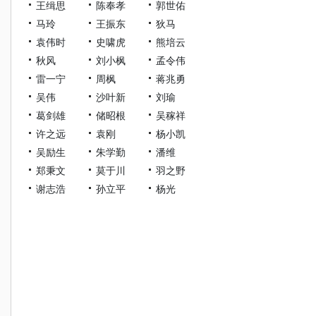
王缉思
陈奉孝
郭世佑
马玲
王振东
狄马
袁伟时
史啸虎
熊培云
秋风
刘小枫
孟令伟
雷一宁
周枫
蒋兆勇
吴伟
沙叶新
刘瑜
葛剑雄
储昭根
吴稼祥
许之远
袁刚
杨小凯
吴励生
朱学勤
潘维
郑秉文
莫于川
羽之野
谢志浩
孙立平
杨光