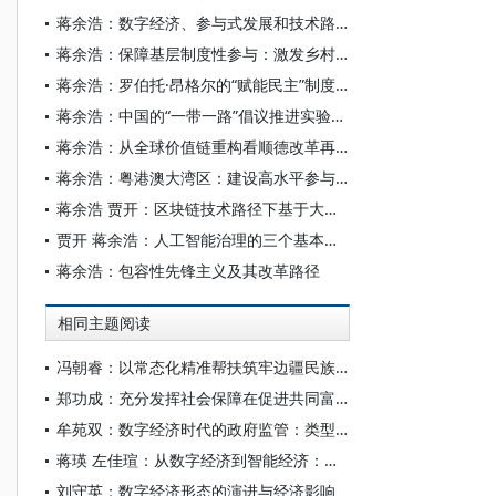
蒋余浩：数字经济、参与式发展和技术路线可选择性——共同富裕战略的初步思考
蒋余浩：保障基层制度性参与：激发乡村自主发展意识成长的路径
蒋余浩：罗伯托·昂格尔的“赋能民主”制度纲领
蒋余浩：中国的“一带一路”倡议推进实验主义治理
蒋余浩：从全球价值链重构看顺德改革再出发
蒋余浩：粤港澳大湾区：建设高水平参与国际经济合作新平台
蒋余浩 贾开：区块链技术路径下基于大数据的公共决策责任机制变革研究
贾开 蒋余浩：人工智能治理的三个基本问题：技术逻辑、风险挑战与公共政策选择
蒋余浩：包容性先锋主义及其改革路径
相同主题阅读
冯朝睿：以常态化精准帮扶筑牢边疆民族地区共同富裕根基
郑功成：充分发挥社会保障在促进共同富裕中的重要作用
牟苑双：数字经济时代的政府监管：类型、挑战与路径
蒋瑛 左佳瑄：从数字经济到智能经济：中国社会分层的特点与变迁
刘守英：数字经济形态的演进与经济影响