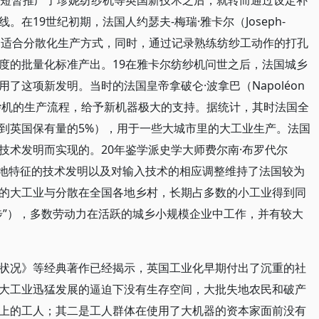
期短暂推广了珍妮纺纱机等英国新技术之后，就转而通过设定补
在19世纪初期，法国人约瑟夫-梅瑞·雅卡尔（Joseph-
尔纺纱机，适合分散化生产方式，同时，通过记录熟练纺纱工动作的打孔
度的批量化标准产出。19在雅卡尔纺纱机问世之后，法国城乡
了这项新发明。当时的法国皇帝拿破仑·波拿巴（Napoléon
卡尔纺纱机的生产流程，给予新机器极大的支持。据统计，其时法国全
到英国保有量的5%），用于一些大城市里的大工业生产。法国
技术发明而实现的。20年鉴学派史学大师费尔南·布罗代尔
，适宜本地特征的技术发明以及对输入技术的相应调整维持了法国较为
的大工业与分散在全国各地乡村，长期占多数的小工业得到同
步”），多数劳动力在活跃的城乡小规模企业中工作，并有较大
状况》等经典著作已经揭示，英国工业化早期付出了沉重的社
大工业迅猛发展的逼迫下没有生存空间，大批失地农民和破产
上的工人；其二是工人群体在使用了大机器的资本家面前没有