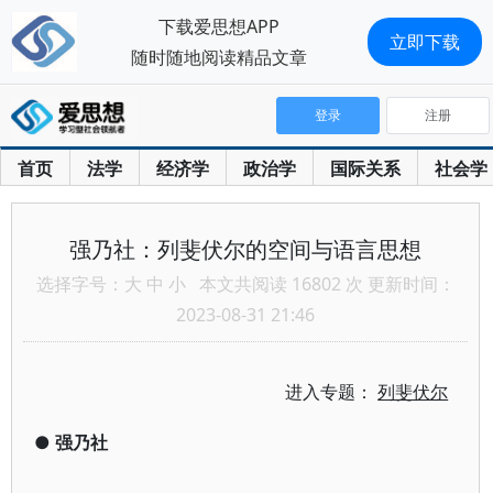
下载爱思想APP
立即下载
随时随地阅读精品文章
登录
注册
首页
法学
经济学
政治学
国际关系
社会学
强乃社：列斐伏尔的空间与语言思想
选择字号：
大
中
小
本文共阅读 16802 次 更新时间：
2023-08-31 21:46
进入专题：
列斐伏尔
●
强乃社