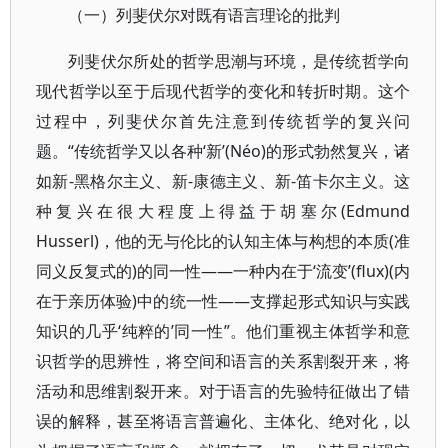
（一）列斐伏尔对既有语言理论的批判
列斐伏尔所处的哲学思潮与环境，是传统哲学向
现代哲学以至于后现代哲学的变化和转折时期。这个
过程中，列斐伏尔首先注意到传统哲学的复兴问
题。“传统哲学又以各种‘新’(Néo)的形式勃然复兴，诸
如新-黑格尔主义、新-康德主义、新-笛卡尔主义。这
种复兴在很大程度上得益于胡塞尔(Edmund
Husserl)，他的无与伦比的认知主体与构想的本质(准
同义反复式的)的同一性——一种内在于‘流变’(flux)(内
在于亲历体验)中的统一性——支撑起形式知识与实践
知识的几乎‘纯粹的’同一性”。他们重视主体哲学和意
识哲学的思辨性，将空间和语言的关系割裂开来，将
活动和思维割裂开来。对于语言的先验特征做出了错
误的解释，甚至将语言普遍化、主体化、绝对化，以