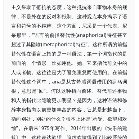
主义采取了抵抗的态度，这种抵抗来自事物本身的规
律，不是外在的反对和抵制。这种观点本身揭示了语
言和符号的不纯粹。这个方面，尼采是一个代表。尼
采那里，“语言的前指替代性(anaphorical)特征甚至
超过了其隐喻(metaphorical)特征”。这种所谓的前指
替代性在语言上指的是一种语法，第一个词指代的是
前面的一个情形，比如用他、她、它来指代前文中的
人或者物。这往往是为了避免重复而使用的。在前指
替代性这个词中，ana是从古希腊词语借用的罗马词
根，意思是“回”。何以这种指向前述、替代前述事物
和人的指代比隐喻更加明显？是因为，这种语法和修
辞本身指向以前更加丰富的内容，它总是超越当下，
指向别处，别处的什么？根本上还是“承受、欲望和欢
愉”。在后来1975年写作、2014年出版的《快乐的建
筑》中，这种表达欲望、追求欢愉得到了比较系统的