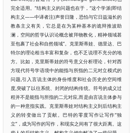
完全适用。”结构主义的问题也在于，“这个学派(即结
构主义——中译者注)声誉日隆，恐怕与它日益滋长的
教条主义有关，它总是在为某种基本的诡辩推波助
澜，空间的哲学认识论概念被拜物教化，精神领域甚
至包裹了社会和自然领域”。克里斯蒂娃、德里达、巴
特尔的理论相当丰富和复杂，也不乏说理不充分的地
方。比如，克里斯蒂娃的符号意义分析理论，针对西
方现代符号学语境中的能指与所指的二元对立模式的
问题,引入言说主体的身份维度和社会历史的空间维
度,突破了以往系统、封闭的结构传统。符号的成义过
程并不是能指与所指的二元对应,而是由言说主体参与
的一种意指实践。克里斯蒂娃对结构主义到后结构主
义的转变做出了贡献。巴特的零度写作让写作“独
立”，成为写作的写作，和现实之间有了很大距离。这
些人的后结构主义、解构主义倾向解决了一些问题，