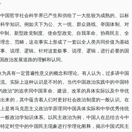
。
，中国哲学社会科学界已产生和供给了一大批较为成熟的、以标
会科学知识。例如天下为公、大一统、群众路线、举国体制、对
集中制、新型政党制度、使命型政党、自我革命、协商民主、全
、理念、范畴，这在事实上形成了一套以全人类共同价值为基础
叙事、说理、逻辑。针对这套叙事、说理、逻辑，进行必要的国
国政治发展道路的理解和认同。
抽象为具有一定普遍性意义的概念和理论。有人认为，过多讲中国
交流。实际上这种认识是不对的。当代中国政治实践中的中国特
的政治”的追求同中国革命、建设、改革的具体实际以及中华优
达出来的，其中蕴含着人们对更好社会政治制度的一般认识。在
际上是将马克思主义政治学原理同中国具体实际和中华优秀传统
述一般政治学知识体系。以民主政治为例，中国人在总结古今中
在特定时空中的中国民主现象进行学理化阐释，揭示中国式民主