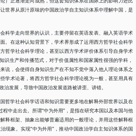
理论）正逐渐走向成熟，但这套知识体系在国际上的影响力还比
，让世界从原汁原味的中国政治学自主知识体系中理解中国，是
社会科学走向世界的认识，主要停留在英语发表、融入英语学术
方面。在这种认知背景下，学术界形成了运用西方哲学社会科学
西方哲学社会科学理论，甚至以西方学术评价体系引导自身学术
的知识生产和传播范式，对于价值属性和国家属性很强的学科，
科来说，会使得自身知识生产在不知不觉中落入他人理论体系之
有些学术论著，将西方哲学社会科学理论视为一般，甚至用具有
政治发展，导致中国政治发展道路被讲歪、讲错。
中国哲学社会科学话语和知识需要更多地在解释外部世界以及在
过程中走出去。所谓“中为外用”，是指在研究本国以及本国与他
的解释框架、抽象出能够普遍适用的一般理论，并用这些解释框
治现象。实现“中为外用”，推动中国政治学自主知识体系的国