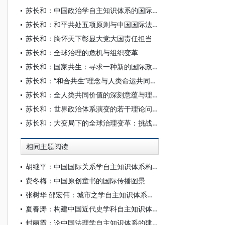
苏长和：中国政治学自主知识体系的国际传播
苏长和：和平共处五项原则与中国国际法理论体系的思索
苏长和：胸怀天下彰显大党大国责任担当
苏长和：全球治理的危机与组织变革
苏长和：国家共生：寻求一种新的国际政治文明
苏长和：“和合共生”理念与人类命运共同体之间的内在价值逻辑
苏长和：全人类共同价值的深刻意蕴与理论贡献
苏长和：世界政治体系演变的若干理论问题
苏长和：大变局下的全球治理变革：挑战与前景
相同主题阅读
胡继平：中国国际关系学自主知识体系构建的时代转向
费冬梅：中国原创童书的国际传播图景
张树华 邵宏伟：城市之学自主知识体系正在加快形成
夏春涛：构建中国近代史学科自主知识体系刍议
封丽霞：论中国法理学自主知识体系的建构