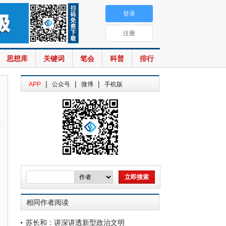
登录
注册
思想库
关键词
笔会
科普
排行
|
|
|
APP
公众号
微博
手机版
相同作者阅读
苏长和：讲深讲透新型政治文明