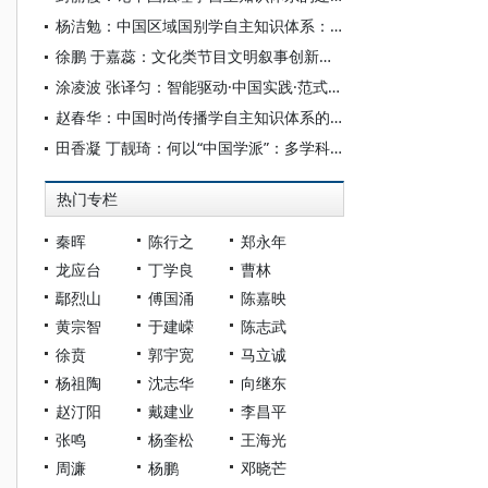
杨洁勉：中国区域国别学自主知识体系：本原、借鉴和建构
徐鹏 于嘉蕊：文化类节目文明叙事创新与国际传播路径研究—— 以《遇鉴文明》第二季为例
涂凌波 张译匀：智能驱动·中国实践·范式创新：“构建中国新闻传播学自主知识体系”专题研讨会综述
赵春华：中国时尚传播学自主知识体系的内在逻辑与实践路径
田香凝 丁靓琦：何以“中国学派”：多学科视野下中国特色新闻传播学建设的研究
热门专栏
秦晖
陈行之
郑永年
龙应台
丁学良
曹林
鄢烈山
傅国涌
陈嘉映
黄宗智
于建嵘
陈志武
徐贲
郭宇宽
马立诚
杨祖陶
沈志华
向继东
赵汀阳
戴建业
李昌平
张鸣
杨奎松
王海光
周濂
杨鹏
邓晓芒