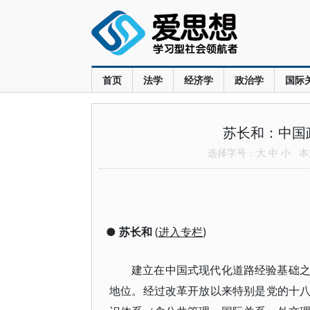
首页
法学
经济学
政治学
国际
苏长和：中国
选择字号：
大
中
小
本文
●
苏长和
(
进入专栏
)
建立在中国式现代化道路经验基础
地位。经过改革开放以来特别是党的十