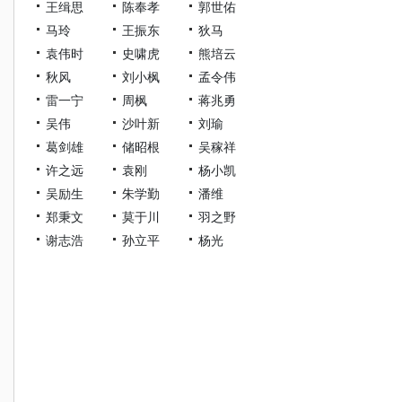
王缉思
陈奉孝
郭世佑
马玲
王振东
狄马
袁伟时
史啸虎
熊培云
秋风
刘小枫
孟令伟
雷一宁
周枫
蒋兆勇
吴伟
沙叶新
刘瑜
葛剑雄
储昭根
吴稼祥
许之远
袁刚
杨小凯
吴励生
朱学勤
潘维
郑秉文
莫于川
羽之野
谢志浩
孙立平
杨光