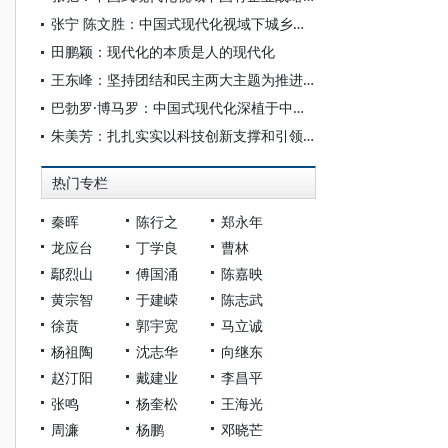
张宁 陈文胜：中国式现代化视域下城乡融合的制度创新与治理逻辑
田鹏颖：现代化的本质是人的现代化
王东峰：坚持团结和民主两大主题为推进中国式现代化广泛凝心聚力
巴勃罗·博马罗：中国式现代化深植于中国共产党的系统性规划与全方位治理实践
朱美芳：扎扎实实以科技创新支撑和引领中国式现代化
热门专栏
秦晖
陈行之
郑永年
龙应台
丁学良
曹林
鄢烈山
傅国涌
陈嘉映
黄宗智
于建嵘
陈志武
徐贲
郭宇宽
马立诚
杨祖陶
沈志华
向继东
赵汀阳
戴建业
李昌平
张鸣
杨奎松
王海光
周濂
杨鹏
邓晓芒