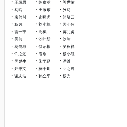
王缉思
陈奉孝
郭世佑
马玲
王振东
狄马
袁伟时
史啸虎
熊培云
秋风
刘小枫
孟令伟
雷一宁
周枫
蒋兆勇
吴伟
沙叶新
刘瑜
葛剑雄
储昭根
吴稼祥
许之远
袁刚
杨小凯
吴励生
朱学勤
潘维
郑秉文
莫于川
羽之野
谢志浩
孙立平
杨光