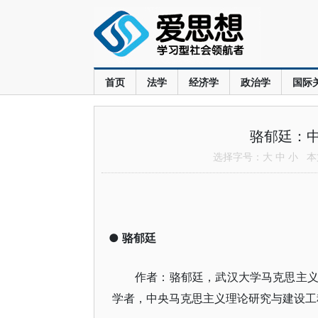
首页
法学
经济学
政治学
国际
骆郁廷：
选择字号：
大
中
小
本文
●
骆郁廷
作者：骆郁廷，武汉大学马克思主
学者，中央马克思主义理论研究与建设工