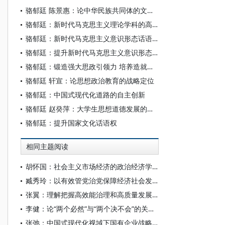
骆郁廷 陈景惠：论中华民族共同体的文化认同
骆郁廷：新时代马克思主义理论学科的高质量发展之道
骆郁廷：新时代马克思主义意识形态话语权的本质是话语主导权
骆郁廷：提升新时代马克思主义意识形态话语权
骆郁廷：锻造强大思政引领力 培养造就时代新人
骆郁廷 轩宣：论思想政治教育的战略定位
骆郁廷：中国式现代化道路的自主创新
骆郁廷 赵癸萍：大学生思想道德发展的实践根源探究
骆郁廷：提升国家文化话语权
相同主题阅读
胡怀国：社会主义市场经济的政治经济学解析
臧秀玲：以有效管党治党保障经济社会发展的历程与经验
张翼：理解把握高效能治理和高质量发展的有机结合
李健：论“两个必然”与“两个决不会”的关系——基于跨越资本主义制度“卡夫丁峡谷”设想的反思
张弛：中国式现代化视域下国有企业战略使命的历史演进、理论逻辑和时代要求