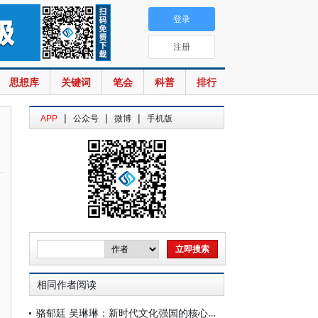
登录
注册
思想库
关键词
笔会
科普
排行
|
|
|
APP
公众号
微博
手机版
相同作者阅读
骆郁廷 吴琳琳：新时代文化强国的核心意蕴、内在逻辑与实践进路