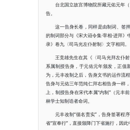
台北国立故宫博物院所藏元佑元年（
告。
这一告身长卷，同样是由制词、签押
的制词部分与《宋大诏令集·宰相·进拜
录》卷九〈司马光左仆射制〉文字相同。
王竞雄先生在其《〈司马光拜左仆射
系属制授告身，于元佑元年颁发，正值
为，元丰改制之后，告身文书的运作流
告身与元佑三年范纯仁拜右相告身一样
上，制授告身在宋代本属“内制”（元丰
林学士知制诰者命词。
元丰改制“循名责实”，告身签署程
省“宣奉行”，直接颁降门下省施行，因