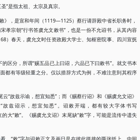
三圣”是指太祖、太宗及真宗。
》，是宣和年间（1119—1125）蔡行请辞殿中省长职务时，
宋孝宗朝“行书答虞允文敕书”，也是一份不允诏书，从其内容
168）春天，虞允文时任资政殿大学士、知枢密院事、四川宣抚
高下的区分，所谓“赐五品已上曰诏，六品已下曰敕书”。就文书本
方面都有等级轻重之分。仅以措辞方式为例，不难注意到其程序
尾云“故兹示谕，想宜知悉”；而《赐蔡行诏》和《赐虞允文诏》
是“故兹诏示，想宜知悉”。诏敕开端，都有较大字体书写
独立的大“敕”。《赐虞允文诏》末尾缺“敕”字，可能是流传中遗失
看，“敕”字与诏敕正文及画日是在彼此拼接的两张纸上，中间