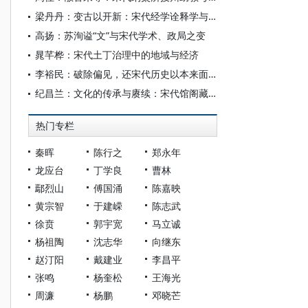
梁丹丹：变古以开新：宋代经学诠释学与儒学复兴
高扬：苏洵谥“文”与宋代学术、政局之变
晁芊桦：宋代土丁治理中的地域与经济
李裕民：破除偏见，还宋代历史以本来面目
纪昌兰：文化的传承与赓续：宋代馆阁藏书与曝书会
热门专栏
秦晖
陈行之
郑永年
龙应台
丁学良
曹林
鄢烈山
傅国涌
陈嘉映
黄宗智
于建嵘
陈志武
徐贲
郭宇宽
马立诚
杨祖陶
沈志华
向继东
赵汀阳
戴建业
李昌平
张鸣
杨奎松
王海光
周濂
杨鹏
邓晓芒