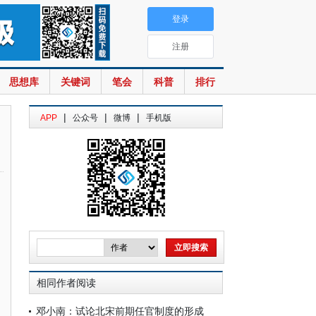
登录
注册
思想库
关键词
笔会
科普
排行
|
|
|
APP
公众号
微博
手机版
相同作者阅读
邓小南：试论北宋前期任官制度的形成