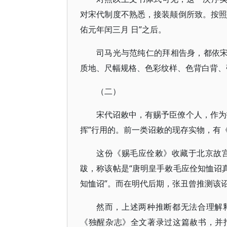
对宋代制度不熟悉，接装颠倒所致。按照
佑元年闰三月 日”之后。
司马光与范纯仁的拜相告身，都依宋
质地、尺幅规格、色彩纹样、色背白背、
（二）
宋代诏敕中，有赐予臣僚个人，作为
挥”行用的。前一类诏敕的现存实物，有
这份《赐毛应佺敕》收藏于北京故宫
跋，称该帖是“唐明皇手敕毛应佺知恤诏
知恤诏”。而在明代后期，张丑曾推测该
然而，上述两种推断都无法合理解
《独醒杂志》全文著录过这篇赦书，并