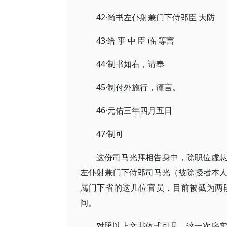
42·尚书左仆射兼门下侍郎臣 大防
43·给 事 中 臣 临 等言
44·制书如右，请奉
45·制付外施行，谨言。
46·元佑三年四月五日
47·制可
这份司马光拜相告身中，除职位虚
左仆射兼门下侍郎司马光（被除授者本
属门下省的这几位官员，目前被截为两
间。
对照以上文书体式可见，这一次序