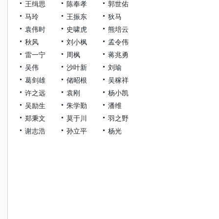
王缉思
陈奉孝
郭世佑
马玲
王振东
狄马
袁伟时
史啸虎
熊培云
秋风
刘小枫
孟令伟
雷一宁
周枫
蒋兆勇
吴伟
沙叶新
刘瑜
葛剑雄
储昭根
吴稼祥
许之远
袁刚
杨小凯
吴励生
朱学勤
潘维
郑秉文
莫于川
羽之野
谢志浩
孙立平
杨光