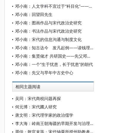
邓小南：人文学科不宜过于“科目化”——写在《中国人文学科四十年》出版之际
邓小南：回望田先生
邓小南：图画作品与宋代政治史研究
邓小南：书法作品与宋代政治史研究
邓小南：宋代的信息沟通与制度文化
邓小南：知古达今 发凡起例——读钱理群等主编《安顺城记》
邓小南：集贤储才 共研国史——先父邓广铭与北大中国古代史研究中心
邓小南：一个“生于忧患，长于忧患”的朝代
邓小南：先父与早年中古史中心
相同主题阅读
吴同：宋代商税问题再探
何元博：宋代圃人研究
唐文明：宋代理学家的政治儒学
李大海：岭南王朝海疆的早期开发与治理——以宋代香山岛行政建置为中心
周佳：散官末等：宋代纳粟所授州助教考论