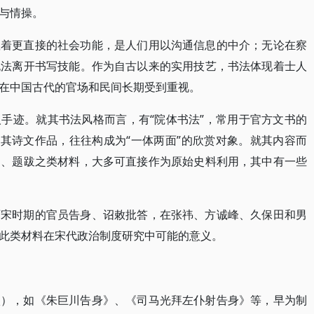
与情操。
载着更直接的社会功能，是人们用以沟通信息的中介；无论在察
无法离开书写技能。作为自古以来的实用技艺，书法体现着士人
在中国古代的官场和民间长期受到重视。
手迹。就其书法风格而言，有“院体书法”，常用于官方文书的
与其诗文作品，往往构成为“一体两面”的欣赏对象。就其内容而
文、题跋之类材料，大多可直接作为原始史料利用，其中有一些
两宋时期的官员告身、诏敕批答，在张祎、方诚峰、久保田和男
此类材料在宋代政治制度研究中可能的意义。
状），如《朱巨川告身》、《司马光拜左仆射告身》等，早为制