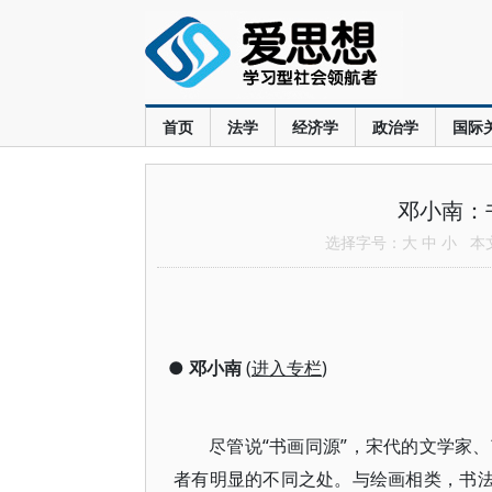
首页
法学
经济学
政治学
国际
邓小南：
选择字号：
大
中
小
本文共
●
邓小南
(
进入专栏
)
尽管说“书画同源”，宋代的文学家
者有明显的不同之处。与绘画相类，书法