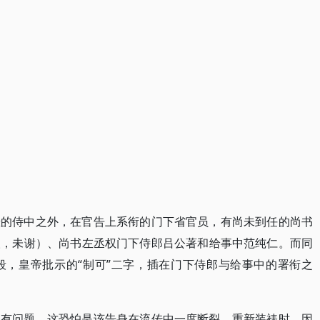
悬的侍中之外，在官告上系衔的门下省官员，有尚未到任的尚书
人，未谢）、尚书左丞权门下侍郎吕公著和给事中范纯仁。而同
段，皇帝批示的“制可”二字，插在门下侍郎与给事中的署衔之
实有问题。这恐怕是该告身在流传中一度断裂，重新装裱时，因