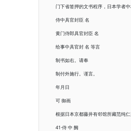
门下省签押的文书程序，日本学者中村
侍中具官封臣 名
黄门侍郎具官封臣 名
给事中具官封 名 等言
制书如右。请奉
制付外施行。谨言。
年月日
可 御画
根据日本京都藤井有邻馆所藏范纯仁
41·侍 中 阙