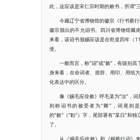
此，这应该是宋仁宗时期的敕书，所谓“
今藏辽宁省博物馆的徽宗《行书蔡行敕
徽宗颁出的不允诏书。四川省博物馆藏南
来看，该诏书颁赐应该是在乾道四年（1
使。
一般而言，称“诏”或“敕”，有级别
身来看，在命词者、措辞、用印、用纸
化表达中的区分。
像《赐毛应佺敕》呼毛某为“汝”，词
则称诏书的被受者为“卿”，词尾则
的“敕”（“勅”）字，尾部署有“某日”和
了。
从《赐毛应佺敕》和《赐蔡行诏》来