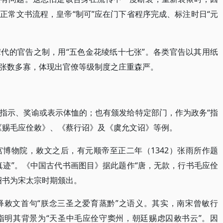
正常文书流程，皇帝“制可”应在门下省程序完成、标注时日“元
代的官告之制，用“五色金花绫纸十七张”。各类官告以其用纸
张数多寡，体现出官僚等级制度之庄重森严。
指示、奖谕或表示体恤的；也有颁发给特定部门，作为政务“指
《赐毛应佺敕》、《蔡行诏》及《虞允文诏》等例。
博物院，敕文之后，有元顺帝至正二年（1342）张雨所作题
真迹”。《中国古代书画图目》据此题作“唐，无款，行书毛应佺
诏书为宋太宗时期颁出。
释敕文首句“朕念三圣之爱育蒸黔”之语义。其实，南宋曾敏行
指明其背景为“天圣中毛应佺守窦州，朝廷赐虑囚敕书云”。因