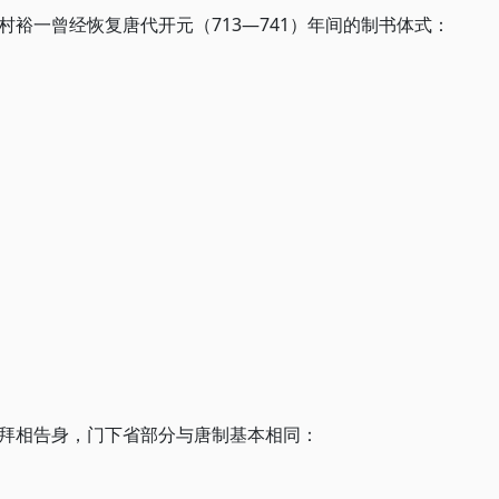
裕一曾经恢复唐代开元（713—741）年间的制书体式：
拜相告身，门下省部分与唐制基本相同：