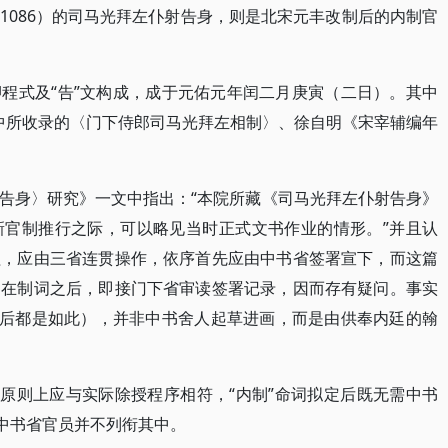
1086）的司马光拜左仆射告身，则是北宋元丰改制后的内制官
程式及“告”文构成，成于元佑元年闰二月庚寅（二日）。其中
》中所收录的〈门下侍郎司马光拜左相制〉、徐自明《宋宰辅编年
告身〉研究》一文中指出：“本院所藏《司马光拜左仆射告身》
新官制推行之际，可以略见当时正式文书作业的情形。”并且认
程，应由三省连贯操作，依序首先应由中书省签署宣下，而这篇
，在制词之后，即接门下省审读签署记录，因而存有疑问。事实
前后都是如此），并非中书舍人起草进画，而是由供奉内廷的翰
序原则上应与实际除授程序相符，“内制”命词拟定后既无需中书
此中书省官员并不列衔其中。