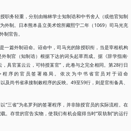
除授职务轻重，分别由翰林学士知制诰和中书舍人（或他官知制
为外制。日本熊本县立美术馆所藏熙宁二年（1069）司马光充
外制官告。
行，是一篇外制诏命。诏命中，司马光的除授职衔，当是宰相机构
是外制官（知制诰）根据下达的词头起草而成。据《辞学指南·
云，具官某云云，可特授某官”，此卷与之完全相同。第28行日
出令程序的官员签署格局。依次为中书省官员对于诏命
衔，以及尚书省承接制敕程序的反映。49至59行，则是官衔备具、
以“三省”为名罗列的签署程序，并非除授官员的实际流程。在
载。存世的官告实物，使我们有机会窥得当时“双轨制”的运行