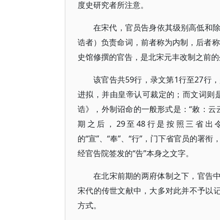
度史研究者所注意。
在宋代，官员告身依其级别高低和
诰者）负责命词，前者称为内制，后者称
史馆修撰的官告，是北宋元丰改制之前的
该官告共59行，录文第1行至27
进拟，并由皇帝认可裁定的；而文词则
诰》，外制诏命的一般形式是：“敕：云
期之后，29至48行是按照三省
的“宣”、“奉”、“行”，门下省官员的署
经官告院签发的“告”本身之文字。
在北宋前期的两府体制之下，官告中
宋代的传世文献中，大多对此并不予以记
方式。