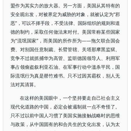
盟作为其实力的放大器。另一方面，美国从其特有的
安全观出发，对被界定为威胁的对象，就被认定为“邪
恶”，可以不择手段，不受法律、国际组织的规则和道
德的制约，采取任何做法来对付。美国常称某些国家
为“流氓国家”，而美国的所作所为——拖欠联合国会
费、对别国任意制裁、长臂管辖、关塔那摩黑监狱、
竞争不过就抓捕华为高管、监听德国领导人、利用军
事占领偷盗叙利亚石油、在军事行动中滥杀平民，国
际流氓行为真是罄竹难书。只不过因其霸权，别人无
法对其清算。
在这样的美国眼中，一个坚持要走自己社会主义
现代化道路的中国，必定会被遏制就一点不奇怪了。
只不过以前中国人习惯了美国实施接触战略时的思维
与政策，从中国固有的和合共生的文化出发，认为太