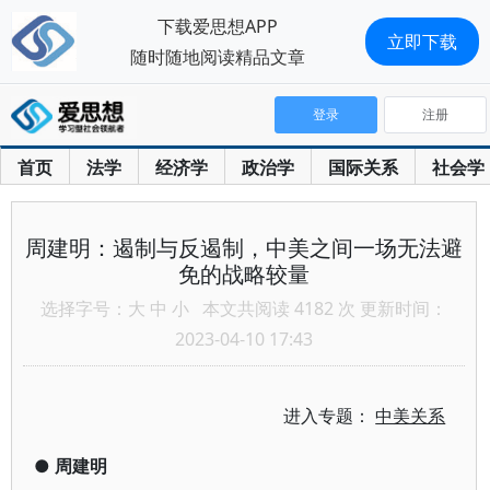
下载爱思想APP
立即下载
随时随地阅读精品文章
登录
注册
首页
法学
经济学
政治学
国际关系
社会学
周建明：遏制与反遏制，中美之间一场无法避
免的战略较量
选择字号：
大
中
小
本文共阅读 4182 次 更新时间：
2023-04-10 17:43
进入专题：
中美关系
●
周建明