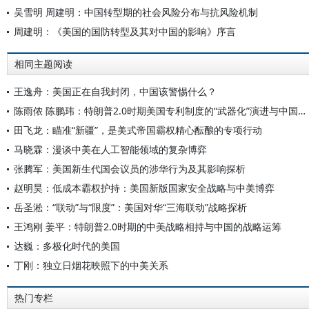
吴雪明 周建明：中国转型期的社会风险分布与抗风险机制
周建明：《美国的国防转型及其对中国的影响》序言
相同主题阅读
王逸舟：美国正在自我封闭，中国该警惕什么？
陈雨侬 陈鹏玮：特朗普2.0时期美国专利制度的“武器化”演进与中国应对
田飞龙：瞄准“新疆”，是美式帝国霸权精心酝酿的专项行动
马晓霖：漫谈中美在人工智能领域的复杂博弈
张腾军：美国新生代国会议员的涉华行为及其影响探析
赵明昊：低成本霸权护持：美国新版国家安全战略与中美博弈
岳圣淞：“联动”与“限度”：美国对华“三海联动”战略探析
王鸿刚 姜平：特朗普2.0时期的中美战略相持与中国的战略运筹
达巍：多极化时代的美国
丁刚：独立日烟花映照下的中美关系
热门专栏