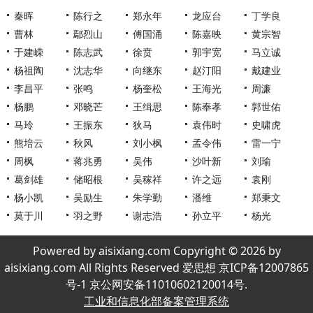
秦晖
陈行之
郑永年
龙应台
丁学良
曹林
鄢烈山
傅国涌
陈嘉映
黄宗智
于建嵘
陈志武
徐贲
郭宇宽
马立诚
杨祖陶
沈志华
向继东
赵汀阳
戴建业
李昌平
张鸣
杨奎松
王海光
周濂
杨鹏
邓晓芒
王缉思
陈奉孝
郭世佑
马玲
王振东
狄马
袁伟时
史啸虎
熊培云
秋风
刘小枫
孟令伟
雷一宁
周枫
蒋兆勇
吴伟
沙叶新
刘瑜
葛剑雄
储昭根
吴稼祥
许之远
袁刚
杨小凯
吴励生
朱学勤
潘维
郑秉文
莫于川
羽之野
谢志浩
孙立平
杨光
Powered by aisixiang.com Copyright © 2026 by
aisixiang.com All Rights Reserved 爱思想 京ICP备12007865
号-1 京公网安备11010602120014号.
工业和信息化部备案管理系统