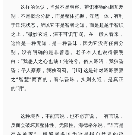
这样的体认，当然不是明察、辩识事物的相互差
别，不是概念分析，而是整体把握，浑然一体，有利
于浑沌状态，所以它不是智者之知，而是超越于智识
之上，“微妙玄通，深不可识”[18]。在一般人看来，
这恰是一种无知，是一种昏昧，因为它没有任何分
别，没有明确的是非善恶。老子本人也说得很明
白：“我愚人之心也哉！沌沌兮。俗人昭昭，我独昏
昏；俗人察察，我独闷闷。”[19] 这是针对昭昭察察
之“智慧”而言的，看似昏昧，实则玄通，是真正
的“明”。
这种境界，不能言说，也不必言说，一有言说，
反而会破坏其整体性、无限性。海德格尔说，“语言是
存在的家”，解释者多以为这是指自然界的语