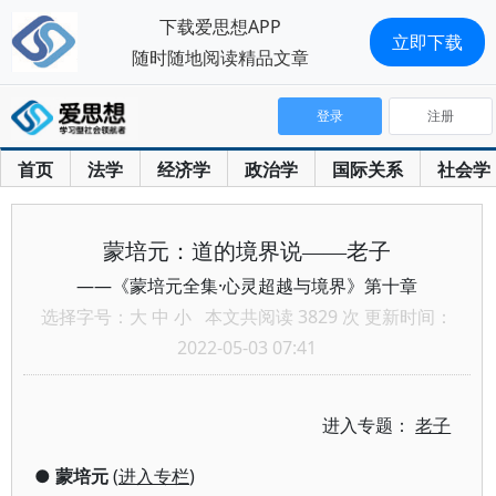
下载爱思想APP
立即下载
随时随地阅读精品文章
登录
注册
首页
法学
经济学
政治学
国际关系
社会学
蒙培元：道的境界说——老子
——《蒙培元全集·心灵超越与境界》第十章
选择字号：
大
中
小
本文共阅读 3829 次 更新时间：
2022-05-03 07:41
进入专题：
老子
●
蒙培元
(
进入专栏
)