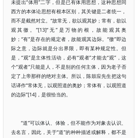
未提出“体用”二字，但是已有体用思想，这种思想同
西方的本体论思想有根本区别，其关键是二者统一，
而不是截然对立。“故常无，欲以观其妙；常有，欲以
观其徼。”[13]“无”是万物的根，故能观其奥
妙；“有”是存在的规定者，故能观其边际。“徼”即边
际之意，边际就是分出界限，即有某种规定性。但
是，“观”是主体性活动，必有“观者”才能去“观”，这
个“观者”只能是人，不是别的任何主体，因为老子否
定了上帝那样的绝对主体。所以，陈鼓应先生把这句
话译作“常体无，以观照道的奥妙；常体有，以观照道
的边际”[14]，是很恰当的。
“道”可以体认、体验，但不能作为对象去认识、
去名言，因此，关于“道”的种种描述或解释，都不是