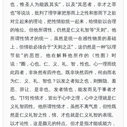
也，惟圣人为能践其实”，以及“其恶者，非才之罪
也”等说法，批判了理学家把形而上之性和形而下之欲
对立起来的理论，把性情欲统一起来，给情欲以合理
的地位。但他所谓性，仍然是仁义礼智等“天则”。他
所谓性情才的统一，虽然是统一在感性物质的基础
上，但情欲必须合于“天则之正”，这仍然是一种“以理
节欲”的思想。他在解释他所作的《性图》时
说：“圈，心也。仁、义、礼、智，性也。心一理而统
此四者，非块然有四件也。既非块然四件，何由而名
为仁、义、礼、智也？以发之者知之也，则恻隐、羞
恶、辞让、是非也。发者情也，能发而见于事者才
也。”[19] 性情才，皆出于心中之理，心中之理就是仁
义礼智四性。他所谓性情才，虽然不离气质，但性既
然是仁义礼智之性，情、才也就是仁义礼智的表现。
以才论性，这是颜元的特点。但才是指才能或能力，