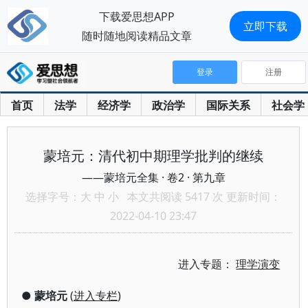
下载爱思想APP
立即下载
随时随地阅读精品文章
登录
注册
首页
法学
经济学
政治学
国际关系
社会学
蒙培元：清代初中期理学批判的继续
——蒙培元全集 · 卷2 · 第九章
选择字号：
大
中
小
本文共阅读 5417 次 更新时间：
2022-04-10 23:47
进入专题：
理学演变
●
蒙培元
(
进入专栏
)