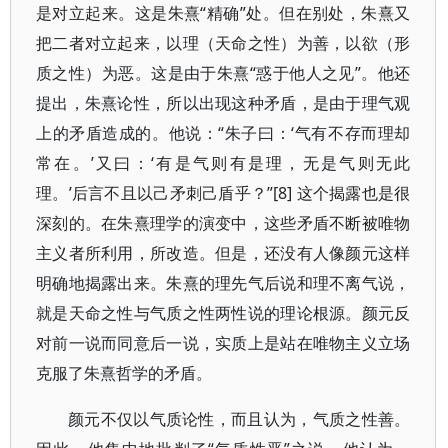
是对立起来。这是朱熹“精确”处。但在别处，朱熹又
把二者对立起来，以理（天命之性）为善，以欲（形
质之性）为恶。这是由于朱熹“惑于他人之见”。他还
提出，朱熹论性，所以出现这种矛盾，是由于理气观
上的矛盾造成的。他说：“朱子曰：‘气有不存而理却
常在。’又曰：‘有是气则有是理，无是气则无此
理。’后言不且以己矛刺己盾乎？”[8] 这个揭露也是很
深刻的。在朱熹理学的演变中，这些矛盾不断被唯物
主义者所利用，所改造。但是，还没有人像颜元这样
明确地揭露出来。朱熹的理先气后说和理不离气说，
就是天命之性与气质之性两性说的理论根源。颜元反
对前一说而同意后一说，实质上是站在唯物主义立场
克服了朱熹哲学的矛盾。
颜元不仅以气质论性，而且认为，气质之性善。