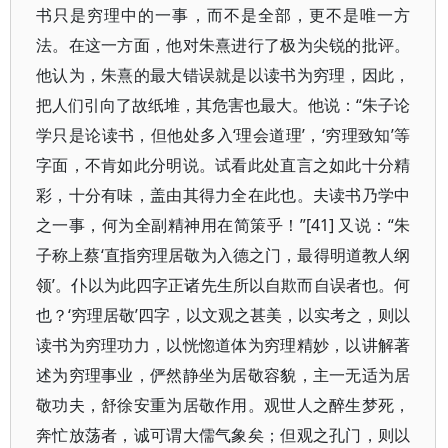
书只是穷理中的一事，而不是全部，更不是唯一方
法。在这一方面，他对朱熹进行了极为尖锐的批评。
他认为，朱熹的最大错误就是以读书为穷理，因此，
把人们引向了故纸堆，其危害也最大。他说：“朱子论
学只是论读书，但他处多入‘理会道理’，‘穷理致知’等
字面，不肯如此分明说。试看此处直言之如此十分精
彩，十分有味，盖由其得力全在此也。夫读书乃学中
之一事，何为全副精神用在简策乎！”[41] 又说：“朱
子称上蔡‘直指穷理居敬为入德之门，最得明道教人纲
领’。仆以为此四字正诸先生所以自欺而自误者也。何
也？‘穷理居敬’四字，以文观之甚美，以实考之，则以
读书为穷理功力，以恍惚道体为穷理精妙，以讲解著
述为穷理事业，俨然静坐为居敬容貌，主一无适为居
敬功夫，舒徐安重为居敬作用。观世人之醉生梦死，
奔忙放荡者，诚可谓大儒气象矣；但观之孔门，则以