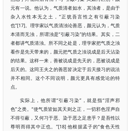
元有一说。他认为，气质清者如水，其浊者，是由于
杂入水性本无之土，“正犹吾言性之有引蔽习染
也”[17]。理学家以气质清浊论善恶，颜元认为，气质
本清而无浊，所谓浊是“引蔽习染”的结果。其实，二
者都讲气质清浊。所不同之处是，理学家把气质之浊
看作是先天带来的，颜元把气质之浊说成是后天沾染
的结果。这样一来，善被说成是先天的，恶被说成是
后天的。这同王夫之的善恶皆决定于后天接习的说法
并不相同。这个不同说明，颜元更具有感觉论的特
点。
实际上，他所谓“引蔽习染”，就是指“淫声邪
色”之类。“使气质皆如其天则之正，一切邪色淫声自
不得引蔽，又何习于恶、染于恶之足患乎？是吾性以
尊明而得其中正也。”[18] 他根据孟子的“食色天性