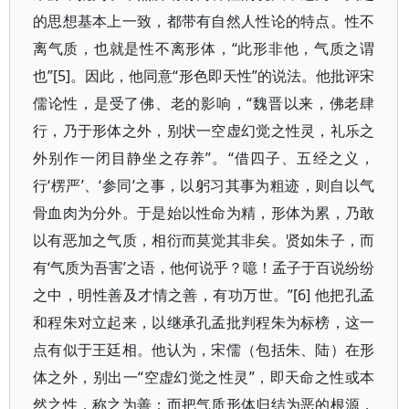
的思想基本上一致，都带有自然人性论的特点。性不
离气质，也就是性不离形体，“此形非他，气质之谓
也”[5]。因此，他同意“形色即天性”的说法。他批评宋
儒论性，是受了佛、老的影响，“魏晋以来，佛老肆
行，乃于形体之外，别状一空虚幻觉之性灵，礼乐之
外别作一闭目静坐之存养”。“借四子、五经之义，
行‘楞严’、‘参同’之事，以躬习其事为粗迹，则自以气
骨血肉为分外。于是始以性命为精，形体为累，乃敢
以有恶加之气质，相衍而莫觉其非矣。贤如朱子，而
有‘气质为吾害’之语，他何说乎？噫！孟子于百说纷纷
之中，明性善及才情之善，有功万世。”[6] 他把孔孟
和程朱对立起来，以继承孔孟批判程朱为标榜，这一
点有似于王廷相。他认为，宋儒（包括朱、陆）在形
体之外，别出一“空虚幻觉之性灵”，即天命之性或本
然之性，称之为善；而把气质形体归结为恶的根源，