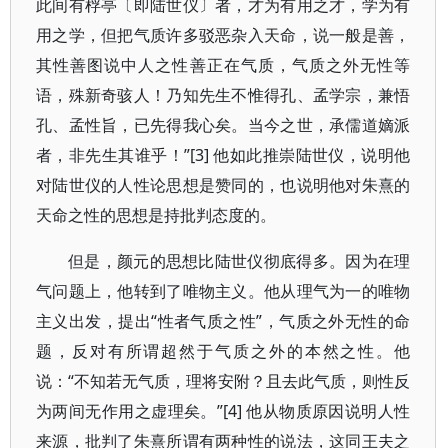
此间有桴亭〔即陆世仪〕者，才为有用之才，学为有
用之学，但把气质许多驳恶杂入天命，说一般是善，
其性善图说中人之性善正在气质，气质之外无性等
语，殊新奇骇人！乃知先生不惟得孔、孟学宗，兼悟
孔、孟性旨，已先得我心矣。当今之世，承儒道嫡派
者，非先生其谁乎！”[3] 他如此推崇陆世仪，说明他
对陆世仪的人性论思想是赞同的，也说明他对朱熹的
天命之性的思想是持批判态度的。
但是，颜元的思想比陆世仪彻底得多。因为在理
气问题上，他转到了唯物主义。他从理气为一的唯物
主义出发，提出“性者气质之性”，气质之外无性的命
题，反对有所谓超然于气质之外的本然之性。他
说：“不知若无气质，理将安附？且去此气质，则性反
为两间无作用之虚理矣。”[4] 他从物质原因说明人性
来源，批判了朱熹所谓有两种性的说法，这同王夫之