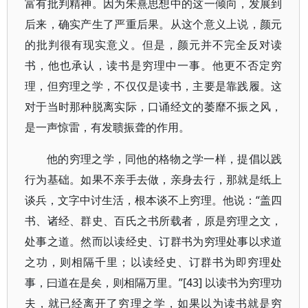
富有批判精神。因为朱熹思想中的这一倾向，发展到
后来，确实产生了严重后果。从这个意义上说，颜元
的批判很有现实意义。但是，颜元并不完全反对读
书，他也承认，读书是穷理中一事。他更不否定穷
理，但穷理之学，不仅仅是读书，主要是靠践履。这
对于当时那种脱离实际，口诵经文的萎靡不振之风，
是一声惊雷，有发聩振聋的作用。
他的穷理之学，同他的格物之学一样，提倡以践
行为基础。如果不亲手去做，亲身去行，那就是纸上
谈兵，文字中讨生活，根本谈不上穷理。他说：“盖四
书、诸经、群史、百氏之书所载者，原是穷理之文，
处事之道。然而以读经史、订群书为穷理处事以求道
之功，则相隔千里；以读经史、订群书为即穷理处
事，曰道在是矣，则相隔万里。”[43] 以读书为穷理功
夫，就已经离开了穷理之学，如果以为读书就是穷