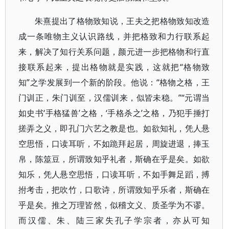
朱熹提出了格物致知说，王夫之把格物致知改造
成一条唯物主义认识路线，并把格致和力行联系起
来，解决了知行关系问题，颜元进一步把格物和行直
接联系起来，提出格物就是实践，这就把“格物致
知”之学发展到一个新的阶段。他说：“格物之格，王
门训正，朱门训至，汉儒训来，似皆未稳。”“元谓当
如史书‘手格猛兽’之格，‘手格杀之’之格，乃犯手捶打
搓弄之义，即孔门六艺之教是也。如欲知礼，凭人悬
空思悟，口读耳听，不如跪拜起居，周旋进退，捧玉
帛，陈筮豆，所谓致知乎礼者，斯确在乎是矣。如欲
知乐，凭人悬空思悟，口读耳听，不如手舞足蹈，搏
拊考击，把吹竹，口歌诗，所谓致知乎乐者，斯确在
乎是矣。推之万理皆然，似稽文义、质圣学为不谬。
而汉儒、朱、陆三家失孔子学宗者，亦从可知