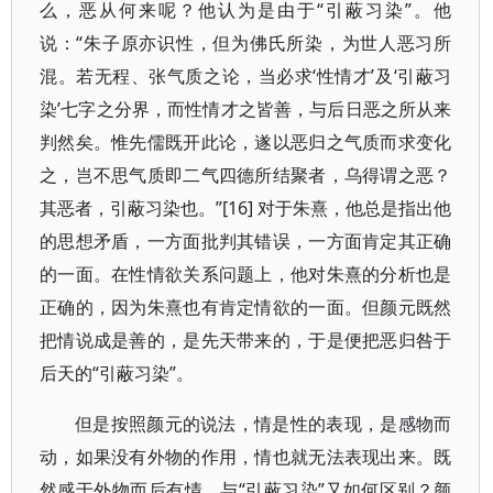
么，恶从何来呢？他认为是由于“引蔽习染”。他
说：“朱子原亦识性，但为佛氏所染，为世人恶习所
混。若无程、张气质之论，当必求‘性情才’及‘引蔽习
染’七字之分界，而性情才之皆善，与后日恶之所从来
判然矣。惟先儒既开此论，遂以恶归之气质而求变化
之，岂不思气质即二气四德所结聚者，乌得谓之恶？
其恶者，引蔽习染也。”[16] 对于朱熹，他总是指出他
的思想矛盾，一方面批判其错误，一方面肯定其正确
的一面。在性情欲关系问题上，他对朱熹的分析也是
正确的，因为朱熹也有肯定情欲的一面。但颜元既然
把情说成是善的，是先天带来的，于是便把恶归咎于
后天的“引蔽习染”。
但是按照颜元的说法，情是性的表现，是感物而
动，如果没有外物的作用，情也就无法表现出来。既
然感于外物而后有情，与“引蔽习染”又如何区别？颜