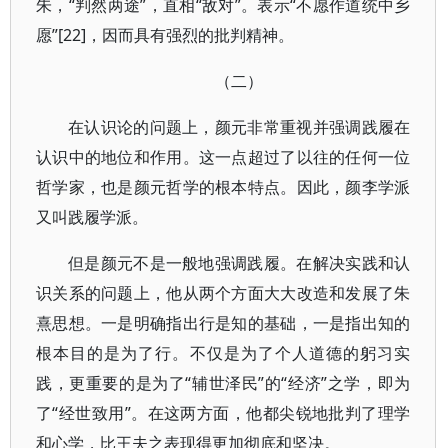
朱，“判然两途”，直相“敌对”。表示“不愿作道统中乡
愿”[22]，因而具有强烈的批判精神。
（二）
在认识论的问题上，颜元非常重视并强调践履在
认识中的地位和作用。这一点超过了以往的任何一位
哲学家，也是颜元哲学的根本特点。因此，颜李学派
又叫践履学派。
但是颜元不是一般地强调践履。在解决实践和认
识关系的问题上，他从两个方面大大改造和发展了朱
熹思想。一是明确指出行是知的基础，一是指出知的
根本目的是为了行。不仅是为了个人道德的躬习实
践，更重要的是为了“辅世泽民”的“经济”之学，即为
了“经世致用”。在这两方面，他都尖锐地批判了理学
和心学，比王夫之表现得更加彻底和坚决。