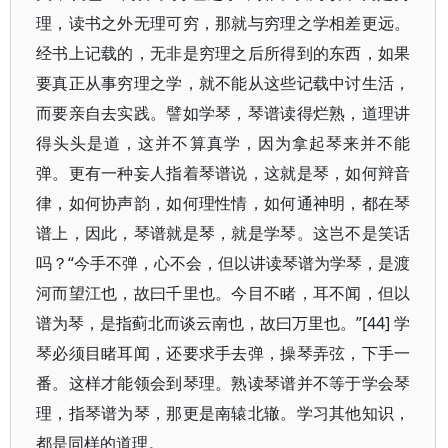
理，读书之外无理可穷，那就与穷理之学相差更远。
经书上记载的，无非是穷理之后所得到的东西，如果
要真正从事穷理之学，就不能从这些记载中讨生活，
而要亲自去实践。譬如学琴，琴谱读得烂熟，道理讲
得头头是道，这并不算真学，因为拿起琴来并不能
弹。更有一种妄人指着琴谱说，这就是琴，如何辩音
律，如何协声韵，如何理性情，如何通神明，都在琴
谱上，因此，琴谱就是琴，就是学琴。这岂不是笑话
吗？“今手不弹，心不会，但以讲读琴谱为学琴，是渡
河而望江也，故曰千里也。今目不睹，耳不闻，但以
谱为琴，是指蓟北而谈云南也，故曰万里也。”[44] 学
琴必须目睹耳闻，还要求手去弹，操琴弄弦，下手一
番。这样才能领会到琴理。熟读琴谱并不等于学会琴
理，指琴谱为琴，那更是南辕北辙。学习其他知识，
都是同样的道理。