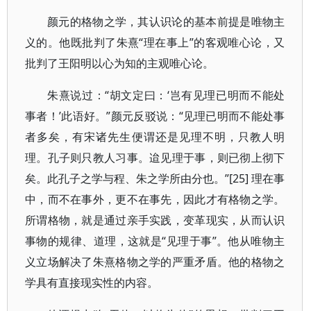
颜元的格物之学，其认识论的基本前提是唯物主
义的。他既批判了朱熹“理在事上”的客观唯心论，又
批判了王阳明以心为知的主观唯心论。
朱熹说过：“胡文定曰：‘岂有见理已明而不能处
事者！’此语好。”颜元反驳说：“见理已明而不能处事
者多矣，有宋诸先生便谓还是见理不明，只教人明
理。孔子则只教人习事。迨见理于事，则已彻上彻下
矣。此孔子之学与程、朱之学所由分也。”[25] 理在事
中，而不在事外，更不在事先，因此才有格物之学。
所谓格物，就是通过亲手实践，变革现实，从而认识
事物的规律、道理，这就是“见理于事”。他从唯物主
义立场解决了朱熹格物之学的严重矛盾。他的格物之
学具有直接现实性的内容。