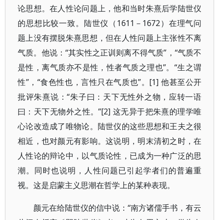
论思想。在人性论问题上，他和当时朱熹后学陆世仪
的思想比较一致。陆世仪（1611－1672）在理气问
题上没有摆脱朱熹思想，但在人性问题上主张性不离
气质。他说：“其实性之正训则离不得气质”，“气质不
是性，离气质亦不是性，性者气质之理也”。“生之谓
性”，“食色性也，言性只在气质也”。[1] 他甚至公开
批评朱熹说：“朱子曰：天下无性外之物，应转一语
曰：天下无物外之性。”[2] 这无异于把朱熹的理学唯
心论改造成了唯物论。陆世仪的这些思想和王夫之很
相近，也对颜元有影响。这说明，明末清初之时，在
人性论的辩论中，以气质论性，已成为一种广泛的思
潮。同时也说明，人性问题已引起学者们的普遍重
视。这是启蒙主义思潮在哲学上的某种表现。
颜元在给陆世仪的信中说：“南方诸儒手书，有云