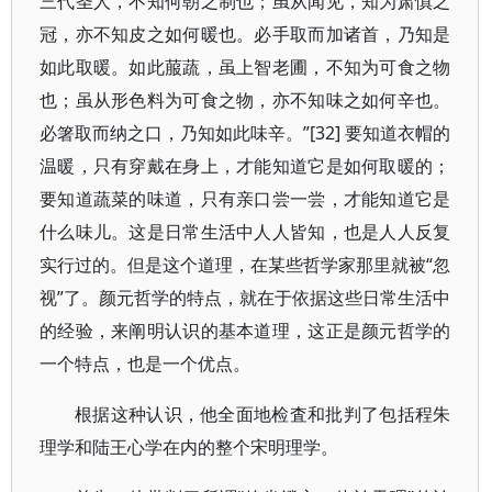
三代圣人，不知何朝之制也；虽从闻见，知为肃慎之
冠，亦不知皮之如何暖也。必手取而加诸首，乃知是
如此取暖。如此菔蔬，虽上智老圃，不知为可食之物
也；虽从形色料为可食之物，亦不知味之如何辛也。
必箸取而纳之口，乃知如此味辛。”[32] 要知道衣帽的
温暖，只有穿戴在身上，才能知道它是如何取暖的；
要知道蔬菜的味道，只有亲口尝一尝，才能知道它是
什么味儿。这是日常生活中人人皆知，也是人人反复
实行过的。但是这个道理，在某些哲学家那里就被“忽
视”了。颜元哲学的特点，就在于依据这些日常生活中
的经验，来阐明认识的基本道理，这正是颜元哲学的
一个特点，也是一个优点。
根据这种认识，他全面地检査和批判了包括程朱
理学和陆王心学在内的整个宋明理学。