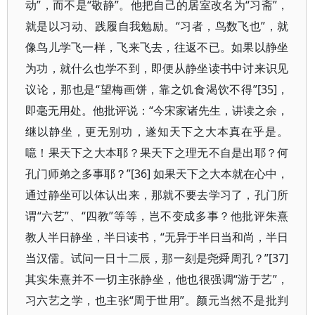
动”，而不是“敬静”。他把自己的居室改名为“习斋”，
就是以习动、践履自我勉励。“习者，鸟数飞也”，就
像鸟儿学飞一样，飞来飞去，往返不已。如果以静坐
为功，就什么也学不到，即便从静坐读书中讨来识见
议论，那也是“望梅画饼，靠之饥食渴饮不得”[35]，
即毫无用处。他批评说：“今宋家诸先生，讲读之余，
继以静坐，更无别功，遂知天下之大本真在乎是。
噫！果天下之大本耶？果天下之理无不自是出耶？何
孔门师弟之多事耶？”[36] 如果天下之大本就在心中，
通过静坐可以体认出来，那就不要去学习了，孔门所
谓“六艺”、“四教”等等，岂不变成多事？他批评朱熹
教人半日静坐，半日读书，“无异于半日当和尚，半日
当汉儒。试问一日十二辰，那一刻是尧舜周孔？”[37]
其实朱熹并不一切主张静坐，他也很强调“游于艺”，
习六艺之学，也主张“周于世用”。颜元当然不是批判