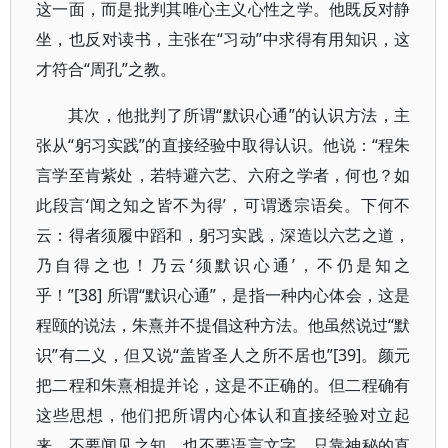
这一面，而是批判其唯心主义心性之学。他既反对静
坐，也反对读书，主张在“习动”中求得有用知识，这
才符合“周孔”之教。
其次，他批判了所谓“默识心通”的认识方法，主
张从“躬习实践”的直接经验中取得认识。他说：“程朱
言学至肯紫处，若特避六艺、六府之学者，何也？如
此段言‘闻之知之皆不为得’，可谓透宗语矣。下何不
云：得者须履中蹈和，躬习实践，深造以六艺之道，
乃自得之也！乃云‘须默识心通’，不仍是知之
乎！”[38] 所谓“默识心通”，是指一种内心体会，这是
程颐的说法，朱熹并不提倡这种方法。他虽然说过“默
识”有二义，但又说“盖皆圣人之所不居也”[39]。颜元
把二程和朱熹相提并论，这是不正确的。但二程确有
这些思想，他们把所谓内心体认和直接经验对立起
来，不要闻见之知，也不要语言文字，只靠神秘的直