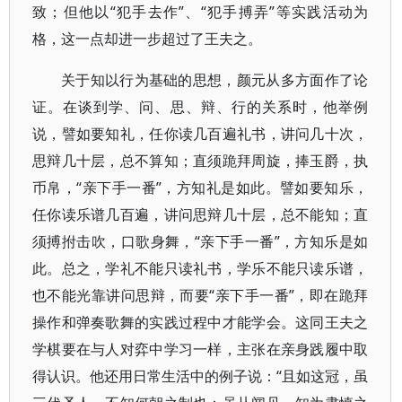
致；但他以“犯手去作”、“犯手搏弄”等实践活动为
格，这一点却进一步超过了王夫之。
关于知以行为基础的思想，颜元从多方面作了论
证。在谈到学、问、思、辩、行的关系时，他举例
说，譬如要知礼，任你读几百遍礼书，讲问几十次，
思辩几十层，总不算知；直须跪拜周旋，捧玉爵，执
币帛，“亲下手一番”，方知礼是如此。譬如要知乐，
任你读乐谱几百遍，讲问思辩几十层，总不能知；直
须搏拊击吹，口歌身舞，“亲下手一番”，方知乐是如
此。总之，学礼不能只读礼书，学乐不能只读乐谱，
也不能光靠讲问思辩，而要“亲下手一番”，即在跪拜
操作和弹奏歌舞的实践过程中才能学会。这同王夫之
学棋要在与人对弈中学习一样，主张在亲身践履中取
得认识。他还用日常生活中的例子说：“且如这冠，虽