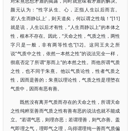
对朱熹思想矛盾的揭露，同时就意味着矛盾的解决。
颜元认为：“性字从生、心，正指人生以后而言。
若‘人生而静以上’，则天道矣，何以谓之性哉！”[11]
就是说，人生以后才有性，“人生而静以上”的本体之
性，根本不存在。因此，“天命之性，气质之性，两性
字只是一般，非有两等性也”[12]。这同王夫之所
说“气质中之性，依然一本然之性”的说法完全一样，
彻底否定了所谓“形而上”的本然之性。而他所谓气质
之性，也不同于朱熹。他以气质论性，性者气质之
性，因而是善的；朱熹以理论性，气质之性是理堕在
气质中，因而有恶有善。
既然没有离开气质而存在的天命之性，所谓天命
之性纯粹至善而气质之性有善有恶的说法也就不能成
立。“若谓气恶，则理亦恶；若谓理善，则气亦善。盖
气即理之气，理即气之理，乌得谓理纯一善而气质偏