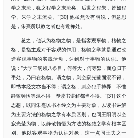
学之末流，犹之程学之末流矣。后世之程朱，皆如程
学、朱学之末流矣。”[30] 他虽然没有明说，但意思
是，朱熹所以教之者也有近禅处。
总之，他认为格物之物，是指客观事物，格物之
格，是指主观对于客观的作用，格物之学就是通过改
造客观事物的实践活动，达到对于事物的认识。他
说：“大学三纲领八条目，何等大，何等繁，而总归下
手处，乃曰在格物。谓之物，则空寂光莹固混不得，
即书本经文亦当不得；谓之格，则必犯手搏弄，不惟
静敬顿悟等混不得，即读书讲解都当不得。”[31] 这个
思想，既同朱熹以书本经文为主要对象，以读书讲解
为主要方法的格物之学有本质区别，也同王阳明以空
寂光莹为物，以静敬顿悟为方法的格致之学有根本区
别。他以客观事物为认识对象，这一点同王夫之一