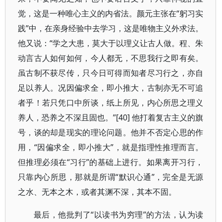
觉，这是一种唯心主义的内省法。颜元主张在“躬习实
践”中，在亲身经验中去学习，这是唯物主义外求法。
他又说：“学之大患，莫大于以理义让古人做。程、朱
动言古人如何如何，今人都无，不思我行之即有矣。
虽古制不获尽传，只今日可得而知者尽习行之，亦自
足以养人。况因偏求全，即小推大，古制亦无不可追
者乎！若只凭口中所谈，纸上所见，内心所思之理义
养人，恐养之不深且固也。”[40] 他打着复古主义的旗
号，谈的却是现实的理论问题。他并不否定心思的作
用，“因偏求全，即小推大”，就是指理性推理而言。
但推理必须在“习行”的基础上进行。如果离开习行，
只靠内心所思，那就是所谓“默识心通”，完全是无源
之水、无本之木，或者其渊不深，其本不固。
最后，他批判了“以读书为穷理”的方法，认为读