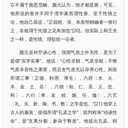
它不属于善恶范畴。颜元认为，情才都是善，可见，
他所说的善并不同于理学家所谓性善。至于性情之
论，他自己虽说，“正就程、张、朱发明精确者一推衍
之，非敢谓于先儒之见有加也”[20]。但实际上和王夫
之一样，是性情、理欲统一论者。
颜元反对空谈心性，强调气质之外无性，是为了
提倡“实学实事”。他说：“心性非精，气质非粗；不惟
气质非吾性之累害，而且舍气质无以存养心性。则吾
所谓三事〔正德、利用、厚生〕，六府〔水、火、
木、金、土、谷〕，六德〔知、仁、圣、义、忠、
和〕，六行〔孝、友、睦、煽、任、恤〕，六艺
〔礼、乐、射、御、书、数〕之学是也。”[21] 他穿上
古人的服装，提倡所谓“孔孟之学”，批判程朱“动谈性
命”，是“支离分裂，参杂于释老”。他提出孔孟、程