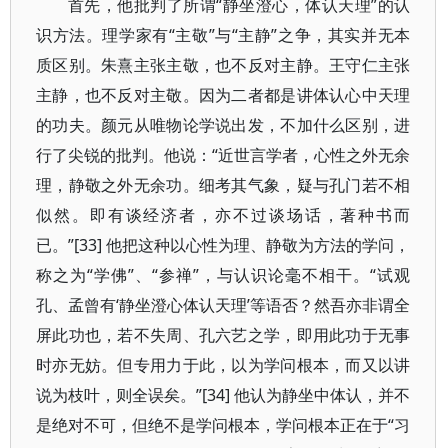
首先，他批判了所谓“静坐澄心，体认天理”的认
识方法。理学家有“主敬”与“主静”之争，其实并无本
质区别。朱熹主张主敬，也不反对主静。王守仁主张
主静，也不反对主敬。因为二者都是讲体认心中天理
的功夫。颜元从唯物论学说出发，不加什么区别，进
行了尖锐的批判。他说：“近世言学者，心性之外无余
理，静敬之外无余功。细考其气象，疑与孔门若不相
似然。即有谈经济者，亦不过谈场话，著种书而
已。”[33] 他把这种以心性为理、静敬为方法的学问，
称之为“学佛”、“参禅”，与认识论毫不相干。“试观
孔、孟曾有‘静坐澄心体认天理’等语否？然吾亦非谓全
屏此功也，若不失周、孔六艺之学，即用此功于无事
时亦无妨。但专用力于此，以为学问根本，而又以讲
说为枝叶，则全误矣。”[34] 他认为静坐中体认，并不
是绝对不可，但绝不是学问根本，学问根本正在于“习