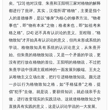
矣。”[23] 他对汉儒、朱熹和王阳明三家对格物的解释
都进行了批评。其实，汉儒所谓“格物”，主要是指个
人的道德修养，是以“修身”为核心的修养方法。“物者
事也”，即“物有本末”之物；格者来也，即“如祖考来
格之格”。[24] 还不具有认识论的意义。至程颐，“格
物致知”才开始具有认识论的意义，但尚未形成系统的
学说。格物致知具有系统的认识论意义，从朱熹开
始。但朱熹的格物致知说，又是一个矛盾的学说，更
没有把行放在格物的首位。王阳明的格物说，不过把
朱熹学说中强调主观精神的一面发展到极端。王夫之
从唯物主义立场出发，把行引进格物致知说。颜元进
一步以行为格物致知之格，如“手格猛兽”之格，提
倡“犯手”去做。就是说，要获得知识，就必须亲手去
做，进行改变现实的实践活动。这就使格物致知之学
直接具有实践的意义，这是认识论学说的一大发展。