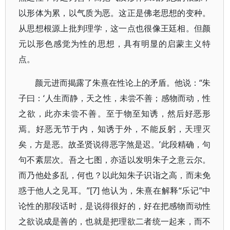
以形体为累，以气质为恶。这正是佛老思想的变种。
从思想根源上批判理学，这一点也很像王廷相。但颜
元以形色感觉为性的思想，具有明显的启蒙主义特
点。
颜元进而揭露了朱熹在性论上的矛盾。他说：“朱
子曰：‘人生而静，天之性，未尝不善；感物而动，性
之欲，此亦未尝不善。至于物至知诱，然后好恶形
焉。好恶无节于内，知诱于外，不能反躬，天理灭
矣，方是恶。故圣贤说得恶字煞是迟。’此段精确，句
句不紊层次。吾之七图，亦适以发明朱子之意云尔。
而乃他处多乱，何也？以此知朱子识诣之高，而未免
惑于他人之见耳。”[7] 他认为，朱熹在解释“乐记”中
论性的那段话时，是说得很好的，好在把感物而动性
之欲说成是善的，也就是把理欲二者统一起来，而不