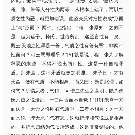
因此，他集中地批判了“气质性恶”之说。他认为，
程、张、朱等人分性为两等，从根本上错了；而以气
质之性为恶，就更加错误。他坚决反对把性说成“形而
上”与“形而下”两种。他指出：“程、张原知二之则不
是，但为诸子、释氏、世俗所乱，遂至言性有二矣。
既云‘天地之性浑是一善，气质之性有善有恶’，非两种
性而何？可云恶即理乎？”[9] 就是说，程、张为了解
释恶的来源，不得不说出两种性。这是一种自相矛
盾。到朱熹，这种矛盾就更加明显。“朱子曰：‘才有
天命，便有气质，不能相离。’而又曰：‘既是此理，如
何恶？所谓恶者，气也。’可惜二先生之高明，隐为佛
氏六贼之说浸乱，一口两舌而不自觉！”[10] 朱熹一方
面认为，天命之性即在气质中，二者不相离；另一方
面又说，理无恶而气有恶，这就把理和气说成是相离
的，并把恶归结为气质所造成，这是非常错误的。他