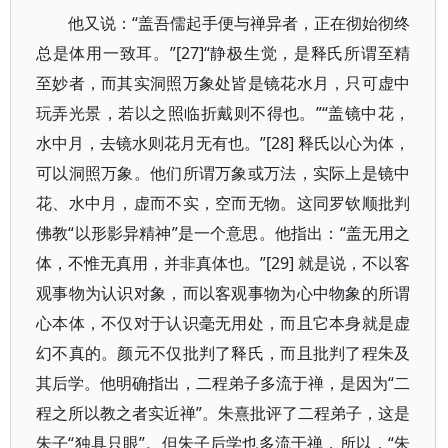
他又说：“盖吾儒起手便与禅异者，正在彻始彻终
总是体用一致耳。”[27]“静极生觉，是释氏所谓至精
至妙者，而其实洞照万象处皆是镜花水月，只可虚中
玩弄光景，若以之照临折戴则不得也。”“盖镜中花，
水中月，去镜水则花月无有也。”[28] 释氏以心为体，
可以洞照万象。他们所谓万象或万法，实际上是镜中
花、水中月，虚而不实，空而无物。这同罗钦顺批判
佛教“以形影异精神”是一个意思。他指出：“盖无用之
体，不惟无真用，并非真体也。”[29] 就是说，不以客
观事物为认识对象，而以客观事物为心中物象的所谓
心本体，不仅对于认识毫无用处，而且它本身就是虚
幻不真的。颜元不仅批判了释氏，而且批判了程朱及
其后学。他明确指出，二程弟子多流于禅，是因为“二
程之所以教之者实近禅”。朱熹批评了二程弟子，这是
朱子“独具只眼”。但朱子后学也多流于禅，所以，“朱