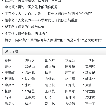
程乐松：灵验与虔敬：信仰的一体两面
李德顺：再论中国文化中的信仰问题
干春松：天、天命、天道：早期中国思想中的“理性”和“信仰”
楼宇烈：人文素养——科学时代信仰的缺失与重建
楼宇烈：儒家的礼教与信仰
李文倩：维特根斯坦的“上帝”
柯领：信仰“美”：美的信仰与人类理性的平衡是未来“生态文明时代”的普遍生活方式
热门专栏
秦晖
陈行之
郑永年
龙应台
丁学良
曹林
鄢烈山
傅国涌
陈嘉映
黄宗智
于建嵘
陈志武
徐贲
郭宇宽
马立诚
杨祖陶
沈志华
向继东
赵汀阳
戴建业
李昌平
张鸣
杨奎松
王海光
周濂
杨鹏
邓晓芒
王缉思
陈奉孝
郭世佑
马玲
王振东
狄马
袁伟时
史啸虎
熊培云
秋风
刘小枫
孟令伟
雷一宁