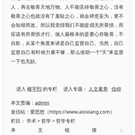
人，再去敬畏天地万物。人不能丢掉敬畏之心，没有
敬畏之心也就没有了羞耻之心，就会肆意妄为，更不
会知错而改。所以我觉得我们不能提倡无所畏惧，而
应该有所畏惧才行。做人最根本的是要心存敬畏，不
自欺，从某个角度来讲是自己监督自己。当然，自己
监督自己有时候力量不够，那么借助一个“天”来监督
一下也无妨。
进入
楼宇烈
的专栏 进入专题：
人文素养
信仰
本文责编：
admin
发信站：爱思想（https://www.aisixiang.com）
栏目：
学术
>
哲学
>
哲学专栏
本文链接：