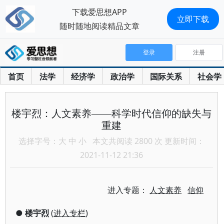
下载爱思想APP
立即下载
随时随地阅读精品文章
登录
注册
首页
法学
经济学
政治学
国际关系
社会学
楼宇烈：人文素养——科学时代信仰的缺失与
重建
选择字号：
大
中
小
本文共阅读 2800 次 更新时间：
2021-11-12 21:36
进入专题：
人文素养
信仰
●
楼宇烈
(
进入专栏
)