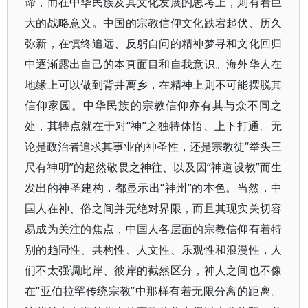
谛，而在中华民族及其文化发展的思考上，则有着巨
大的战略意义。中国的宗教信仰文化跌宕起伏、历久
弥新，在慎终追远、反躬自问的精神梦寻和文化回归
中逐渐露出自己的本真面目和自我意识。海外华人在
地缘上可以做到背井离乡，在精神上则不可能摆脱其
信仰家园。中华民族的宗教信仰亦有其与众不同之
处，其特点就在于对“神”之独特体悟、上下打通。无
论是政治者追求其事业的神圣性，还是宗教徒“举头三
尺有神明”的超然敬畏之神往、以及因“神道设教”而生
发出的神圣建构，都显示出“神州”的本色。当然，中
国人在神、俗之间并无绝对界限，而且其现实关切容
易成为关注的焦点，中国人各层面的宗教信仰有着特
别的趋同性、共构性、人文性、乐观性和浪漫性，人
们不太强调此岸、彼岸的截然区分，神人之间也不像
在“亚伯拉罕传统宗教”中那样有着无限分离的距离。