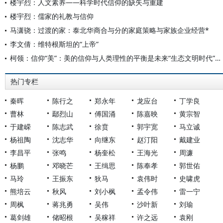
楼宇烈：人文素养——科学时代信仰的缺失与重建
楼宇烈：儒家的礼教与信仰
马潇骁：过渡的家：泰北华商合与分的家庭策略与家族企业经营*
李文倩：维特根斯坦的“上帝”
柯领：信仰“美”：美的信仰与人类理性的平衡是未来“生态文明时代”的普遍生活方式
热门专栏
秦晖
陈行之
郑永年
龙应台
丁学良
曹林
鄢烈山
傅国涌
陈嘉映
黄宗智
于建嵘
陈志武
徐贲
郭宇宽
马立诚
杨祖陶
沈志华
向继东
赵汀阳
戴建业
李昌平
张鸣
杨奎松
王海光
周濂
杨鹏
邓晓芒
王缉思
陈奉孝
郭世佑
马玲
王振东
狄马
袁伟时
史啸虎
熊培云
秋风
刘小枫
孟令伟
雷一宁
周枫
蒋兆勇
吴伟
沙叶新
刘瑜
葛剑雄
储昭根
吴稼祥
许之远
袁刚