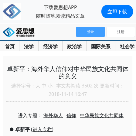
下载爱思想APP
立即下载
随时随地阅读精品文章
登录
注册
首页
法学
经济学
政治学
国际关系
社会学
卓新平：海外华人信仰对中华民族文化共同体
的意义
选择字号：
大
中
小
本文共阅读 3502 次 更新时间：
2018-11-14 16:47
进入专题：
海外华人
信仰
中华民族文化共同体
●
卓新平
(
进入专栏
)