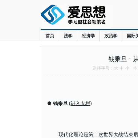
首页
法学
经济学
政治学
国际
钱乘旦：
选择字号：
大
中
小
本文
●
钱乘旦
(
进入专栏
)
现代化理论是第二次世界大战结束