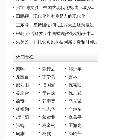
张宁 陈文胜：中国式现代化视域下城乡融合的制度创新与治理逻辑
田鹏颖：现代化的本质是人的现代化
王东峰：坚持团结和民主两大主题为推进中国式现代化广泛凝心聚力
巴勃罗·博马罗：中国式现代化深植于中国共产党的系统性规划与全方位治理实践
朱美芳：扎扎实实以科技创新支撑和引领中国式现代化
热门专栏
秦晖
陈行之
郑永年
龙应台
丁学良
曹林
鄢烈山
傅国涌
陈嘉映
黄宗智
于建嵘
陈志武
徐贲
郭宇宽
马立诚
杨祖陶
沈志华
向继东
赵汀阳
戴建业
李昌平
张鸣
杨奎松
王海光
周濂
杨鹏
邓晓芒