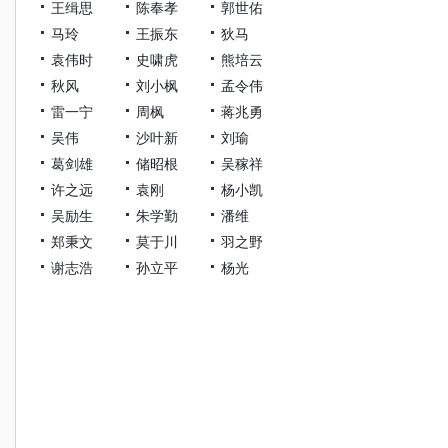
王缉思
陈奉孝
郭世佑
马玲
王振东
狄马
袁伟时
史啸虎
熊培云
秋风
刘小枫
孟令伟
雷一宁
周枫
蒋兆勇
吴伟
沙叶新
刘瑜
葛剑雄
储昭根
吴稼祥
许之远
袁刚
杨小凯
吴励生
朱学勤
潘维
郑秉文
莫于川
羽之野
谢志浩
孙立平
杨光