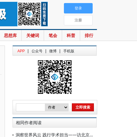
登录
注册
思想库
关键词
笔会
科普
排行
|
|
|
APP
公众号
微博
手机版
相同作者阅读
洞察世界风云 践行学术担当——访北京大学区域与国别研究院创始院长钱乘旦