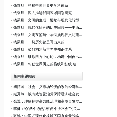
钱乘旦：构建中国世界史学科体系
钱乘旦：深入推进我国区域国别研究
钱乘旦：文明的生成、延续与现代化转型
钱乘旦：现代化研究的历史回顾——中西的现代化研究很不相同
钱乘旦：文明互鉴与中华民族现代文明建设
钱乘旦：一切历史都是写出来的
钱乘旦：如何构建新世界史知识体系
钱乘旦：破除西方中心论，构建中国自己的世界史理论体系
钱乘旦：勾勒世界历史的横线和纵线 建构中国自主的世界史知识体系
相同主题阅读
胡怀国：社会主义市场经济的政治经济学解析
臧秀玲：以有效管党治党保障经济社会发展的历程与经验
张翼：理解把握高效能治理和高质量发展的有机结合
李健：论“两个必然”与“两个决不会”的关系——基于跨越资本主义制度“卡夫丁峡谷”设想的反思
张弛：中国式现代化视域下国有企业战略使命的历史演进、理论逻辑和时代要求