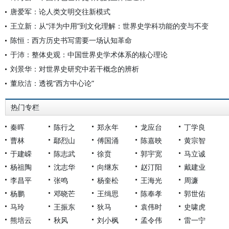
唐爱军：论人类文明交往新模式
王立新：从“洋为中用”到文化理解：世界史学科功能的变与不变
陈恒：西方历史书写需要一场认知革命
于沛：整体史观：中国世界史学术体系的核心理论
刘景华：对世界史研究中若干概念的辨析
董欣洁：透视“西方中心论”
热门专栏
秦晖
陈行之
郑永年
龙应台
丁学良
曹林
鄢烈山
傅国涌
陈嘉映
黄宗智
于建嵘
陈志武
徐贲
郭宇宽
马立诚
杨祖陶
沈志华
向继东
赵汀阳
戴建业
李昌平
张鸣
杨奎松
王海光
周濂
杨鹏
邓晓芒
王缉思
陈奉孝
郭世佑
马玲
王振东
狄马
袁伟时
史啸虎
熊培云
秋风
刘小枫
孟令伟
雷一宁