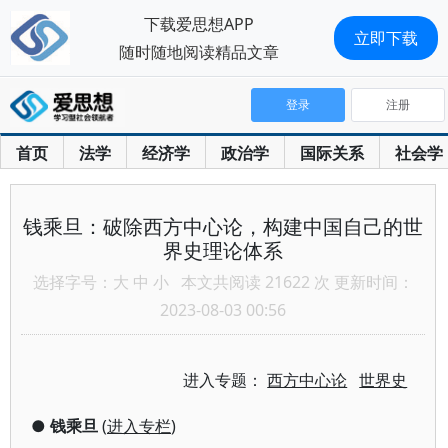
下载爱思想APP
立即下载
随时随地阅读精品文章
登录
注册
首页
法学
经济学
政治学
国际关系
社会学
钱乘旦：破除西方中心论，构建中国自己的世
界史理论体系
选择字号：
大
中
小
本文共阅读 21622 次 更新时间：
2023-08-03 00:56
进入专题：
西方中心论
世界史
●
钱乘旦
(
进入专栏
)