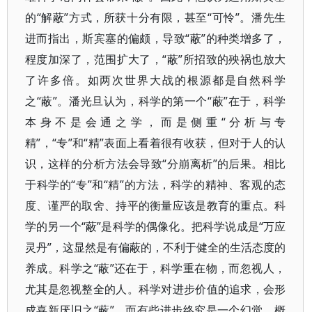
的“解蔽”方式，所获十分有限，甚至“可怜”。潘先生
进而指出，斯宾塞的偏颇，导致“蔽”的种类增多了，
程度加深了，范围扩大了，“蔽”所招致的殃祸也放大
了许多倍。如两次世界大战的根源都是自然科学
之“蔽”。潘光旦认为，科学的第一个“蔽”在于，科学
本身不是会通之学，而是侧重“分析与专
精”，“专”和“精”表面上看着很有收获，但对于人的认
识，这样的分析方法会导致“分崩离析”的后果。相比
于科学的“专”和“精”的方法，科学的精神、客观的态
度、谨严的取舍、持平的衡量应该是教育的重点。科
学的另一个“蔽”是科学的偶像化。把科学说成是“万应
灵丹”，这显然是有偏蔽的，不利于健全的生活态度的
养成。科学之“蔽”还在于，科学重在物，而忽视人，
尤其是忽视整全的人。科学对进步价值的追求，会形
成喜新厌旧之“蔽”，而有些进步终究是一个幻觉。概