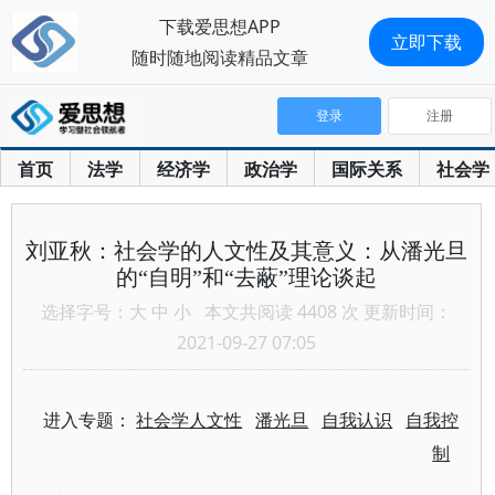
下载爱思想APP
立即下载
随时随地阅读精品文章
登录
注册
首页
法学
经济学
政治学
国际关系
社会学
刘亚秋：社会学的人文性及其意义：从潘光旦
的“自明”和“去蔽”理论谈起
选择字号：
大
中
小
本文共阅读 4408 次 更新时间：
2021-09-27 07:05
进入专题：
社会学人文性
潘光旦
自我认识
自我控
制