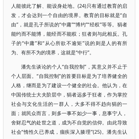
人能彼此了解、能设身处地。(24)只有通过教育的启
发，才会达到一个自由的境界。教育的目标就是“自
由”，就是孔子所说的“中庸”“博约”“经权”等等。狷者
能约而不能博，能经而不能权；狂者则与此相反。孔
子的“中庸”和“从心所欲不逾矩”说的则是人的有所
为、有所不为的境界，这就是“中行”。
潘先生谈论的个人“自我控制”，其意义并不止于
个人层面。“自我控制”的首要目标是为了培养健全的
人格，继而是为了建设一个健全的社会。他认为，在
中国传统士大夫阶层中，狷者远多于狂者，作为掌控
社会与文化生活的一群人，大多不得不趋向狷的一
面；就民众而言，则多一事不如少一事，息事宁人，
舍财忍气的处世之道，成为不自觉的信仰。由此导致
社会“惰性久已养成，痼疾深入腠理”(25)。潘先生认