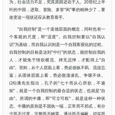
为，社会活力不足，究其原因还在于人。20世纪上半
叶的中国，进取、冒险、多管“闲”事的精神少了，要
改变这一现状还应从教育着手。
“自我控制”是一个道德层面的概念，同时也有一
个客观的尺度，即“适度”。自我控制要以“自我认
识”为基础，而自我认识则是一个自我客观化的过程。
自我控制的目标是达到“中行”的状态，能控制自我的
人，才能免于情欲横流、肆无忌惮，才配得上“自
由”。否则，从个人层面上看，势必放纵不羁、流连忘
返；从团体层面上看，势必散漫凌乱、争嚷不休。
(26)潘先生指出，孔子的“七十而从心所欲，不逾
矩”，就是一个自我控制的最合适的状态，也就是“自
由”。所谓的中庸，即“可立可权”，就是这样一种状
态。中庸的原则是不固执一端，正常而不邪忒，有分
寸而不过度，完整而不畸零，通达而不偏蔽，切实而