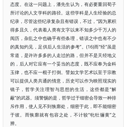
态度。在这一问题上，潘先生认为，有必要重回荀子
所讨论的人文学科的路径。这些学科是人生经验的总
纪录，尽管这些纪录复杂且有错误，不过，“因为累积
得多且久，代表着人类有文字以来不知多少千万人的
阅历，杂乱之中也确乎有些条理，错误之中也有不少
的真知灼见，足供后人生活的参考”。(16)而“经”虽是
常道，是许许多多的人走过的路，但并不是天经地义
的，后人对它应有一个妥当的态度，既不应奉为金科
玉律，也不应一棍子打倒。譬如文学艺术以至于宗教
可以提供人类共通的情意，历史可以作为映照现实的
镜子，哲学关注理智与思想的生活，这些都是“解
蔽”的武器。须警惕的是，哲学过于细密会导致一种排
斥作用，使人见不到恢廓处，细密于此，即不能细密
于彼。而恢廓就有包容之处，不计较“牝牡骊黄”之
辨。