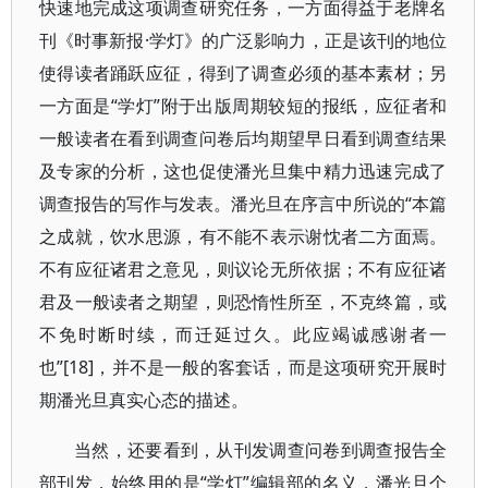
快速地完成这项调查研究任务，一方面得益于老牌名
刊《时事新报·学灯》的广泛影响力，正是该刊的地位
使得读者踊跃应征，得到了调查必须的基本素材；另
一方面是“学灯”附于出版周期较短的报纸，应征者和
一般读者在看到调查问卷后均期望早日看到调查结果
及专家的分析，这也促使潘光旦集中精力迅速完成了
调查报告的写作与发表。潘光旦在序言中所说的“本篇
之成就，饮水思源，有不能不表示谢忱者二方面焉。
不有应征诸君之意见，则议论无所依据；不有应征诸
君及一般读者之期望，则恐惰性所至，不克终篇，或
不免时断时续，而迁延过久。此应竭诚感谢者一
也”[18]，并不是一般的客套话，而是这项研究开展时
期潘光旦真实心态的描述。
当然，还要看到，从刊发调查问卷到调查报告全
部刊发，始终用的是“学灯”编辑部的名义，潘光旦个