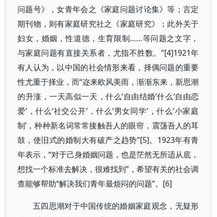
问题号》，女青年会之《家庭问题讨论集》等；言定
期刊物，则有家庭研究社之《家庭研究》；此外关于
妇女，婚姻，性道德，生育限制……等问题之文字，
与家庭问题有直接关系者，尤指不胜数。”[4]1921年
有人认为，以中国的社会情形来看，择偶问题的重要
性尤重于择业，而“迩来欧风美雨，渐渐东来，新思潮
的升涨，一天高似一天，什么‘自由结婚’什么‘自由恋
爱’，什么‘社交公开’，什么‘男女同学’，什么‘小家庭
制’，种种新名词常常接触吾人的眼帘，震荡吾人的耳
鼓，使旧式的婚制大有破产之趋势”[5]。1923年有青
年表示，“对于己身婚姻问题，也是茫然无所适从底，
想找一个标准去解决，很难找到”，希望有关的社会调
查能够帮助“解决我们青年最烦闷的问题”。[6]
五四思潮对于中国传统的婚姻家庭观念，无疑形