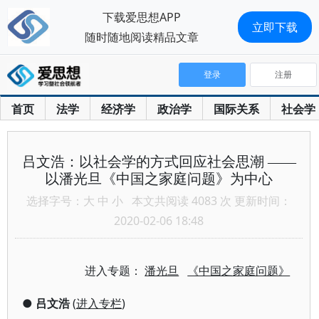
下载爱思想APP
立即下载
随时随地阅读精品文章
登录
注册
首页
法学
经济学
政治学
国际关系
社会学
吕文浩：以社会学的方式回应社会思潮 ——
以潘光旦《中国之家庭问题》为中心
选择字号：
大
中
小
本文共阅读 4083 次 更新时间：
2020-02-06 18:48
进入专题：
潘光旦
《中国之家庭问题》
●
吕文浩
(
进入专栏
)