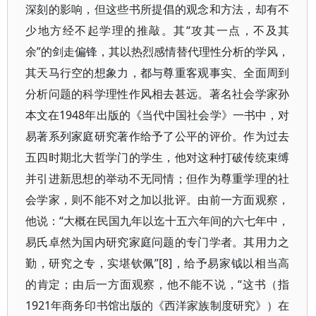
深刻的影响，但这些书所提倡的观念和方法，却有不
少地方经不起学理的推敲。其“攻其一点，不及其
余”的剑走偏锋，其以热烈感情替代理性分析的学风，
其天马行空的想象力，都与尊重客观事实、全面周到
分析问题的科学理性作风相去甚远。著名社会学家孙
本文在1948年出版的《当代中国社会学》一书中，对
易著系列家庭研究著作给予了公平的评价。作为过去
五四时期北大哲学门的学生，他对这种打破传统束缚
并引进新思想的举动不无同情；但作为尊重学理的社
会学家，则不能不对之加以批评。由前一方面观察，
他说：“大概在民国九年以迄十五六年间的六七年中，
易氏卓然为国内研究家庭问题的专门学者。其用力之
勤，研究之专，实堪钦佩”[8]，给予易家钺以相当高
的肯定；由后一方面观察，他不能不说，“这书（指
1921年商务印书馆出版的《西洋家族制度研究》）在