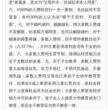
意”者最多，其次为“父母作主，但须征求本人同意”。
六、约80%的人赞同厉行一夫一妻制，无论如何不宜
置妾；有约30%的人认为在“艰于子息时，不妨置
妾”。七、对于婚约成约、婚姻成礼，绝大多数人赞成
不宜解散，但若双方都同意，也可以解除婚约；对于
鳏寡的再娶再嫁，多数人赞同，但不赞同者数目也不
少（占37.1%），大约主要是考虑到是否有子女的问
题。八、大多数人赞同生育节制，强调以经济能力决
定子女数目的多寡。九、关于子女教养，多数人赞同
婴儿由母亲自乳，非万不得已，不用代乳食品，不雇
佣乳媪；多数人赞同父母自己承担子女幼年教育责
任，但将近6成人希望采用儿童公育办法，使妇女获
得个人发展机会并为社会生利；大多数人希望在经济
能力许可的条件下，使子女人人接受大学教育或专门
教育，而且女子教育应与男子教育一律。