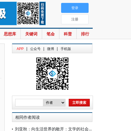
登录
注册
思想库
关键词
笔会
科普
排行
|
|
|
APP
公众号
微博
手机版
相同作者阅读
刘亚秋：向生活世界的敞开：文学的社会力量