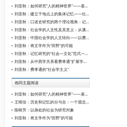
刘亚秋：如何研究“人的精神世界”——基于“群则和，独则足”的思想框架
刘亚秋：建立于地点上的集体记忆——社区文化的一个研究视角
刘亚秋：口述史研究的两个理论视角：记忆与叙事——兼评口述史的专业化与非专业化之间的张力
刘亚秋：社会学的人文性及其意义：从潘光旦的“自明”和“去蔽”理论谈起
刘亚秋：中国社会学的人文转向——以费孝通“扩展学科界限”思想为基础
刘亚秋：将文学作为“田野”的可能
刘亚秋：记忆研究的“社会—文化”范式——对“哈布瓦赫—阿斯曼”研究传统的解读
刘亚秋：从中西学关系看费孝通“扩展学科界限”思想
刘亚秋：费孝通的“社会学主义”
相同主题阅读
刘亚秋：如何研究“人的精神世界”——基于“群则和，独则足”的思想框架
王晴佳：历史和记忆的分与合：一个观念史的分析
陈映芳：以身处的社会为研究对象
刘亚秋：将文学作为“田野”的可能