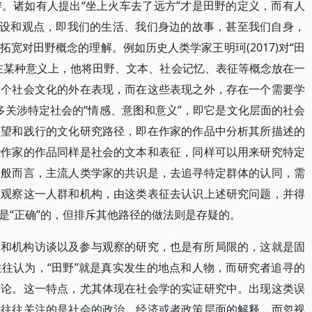
。诸如有人提出“坐上火车去了远方”才是田野的定义，而有人
假设和观点，即我们的生活、我们身边的故事，甚至我们自身，
宽对田野概念的理解。例如历史人类学家王明珂(2017)对“田
在某种意义上，他将田野、文本、社会记忆、表征等概念放在一
某个社会文化的外在表现，而在这些表现之外，存在一个需要学
”多关涉特定社会的“情感、意图和意义”，即它是文化层面的社会
展望和践行的文化研究路径，即在作家的作品中分析其所描述的
些作家的作品同样是社会的文本和表征，同样可以用来研究特定
一般而言，主流人类学家的共识是，去追寻特定群体的认同，需
和观察这一人群和机构，由这类表征去认识上述研究问题，并得
是“正确”的，但排斥其他路径的做法则是存疑的。
谈和机构访谈以及参与观察的研究，也是有所局限的，这就是固
往认为，“田野”就是真实发生的地点和人物，而研究者追寻的
结论。这一特点，尤其体现在社会学的实证研究中。出现这类误
，往往关注的是社会的政治、经济或者政策层面的解释，而忽视