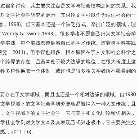
有过很多讨论，其主要关注点是文学与社会结构之间的关系。我
念对文学社会学研究的启示，其讨论文学可以作为认识社会的一
康德，1998)。但它基本还是一个缺乏范式、牵扯广泛的领域，理
988; Wendy Griswold,1993)。很多学者不愿自己归为文学社会学
会学实践，每个实践都遵循着自己的学术传统。随着跨学科实践
雯，2011)，但争议也颇多，根本原因在于人文和社会科学之
一个跨界的存在，且基本处于较为边缘的地位，在很大程度上这
牺牲多样性换取一个体制，或许也是很多相关学者所不愿看到的
要存在于文学领域，而且也还是一个相对边缘的领域。自1980
。文学视域下的文学社会学研究更容易被纳入一种人文传统，且
言，文学视域下的文学社会学，它与美学和文化理论密切相关，
文学社会学则对文学文本及其表现形式兴趣极小，它主要关注文
，2011：6)。