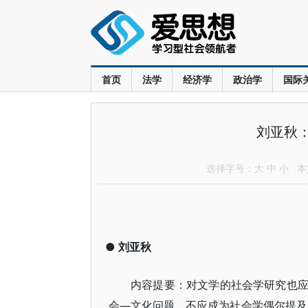
首页
法学
经济学
政治学
国际
刘亚秋：
选择字号：
大
中
小
本文
●
刘亚秋
内容提要：对文学的社会学研究也
会—文化问题，不应成为社会学偶尔提及