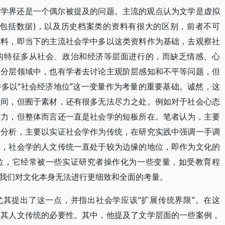
会学界还是一个偶尔被提及的问题。主流的观点认为文学是虚拟
(包括数据)，以及历史档案类的资料有很大的区别，前者不可
资料，即当下的主流社会学中多以这类资料作为基础，去观察社
构特征多从社会、政治和经济等层面进行的，而缺乏情感、心
会分层领域中，也有学者去讨论主观阶层感知和不平等问题，但
多以“社会经济地位”这一变量作为考量的重要基础。诚然，这
空间，但囿于素材，还有很多无法尽力之处。例如对于社会心态
努力，但整体而言还一直是社会学的短板所在。笔者认为，主要
的分析，主要以实证社会学作为传统，在研究实践中强调一手调
面，社会学的人文传统一直处于较为边缘的地位，即作为文化的
位，它经常被一些实证研究者操作化为一些变量，如受教育程
我们对文化本身无法进行更细致和全面的考量。
中尤其提出了这一点，并指出社会学应该“扩展传统界限”。在这
及其人文传统的必要性。其中，他提及了文学层面的一些案例，