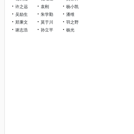
许之远
袁刚
杨小凯
吴励生
朱学勤
潘维
郑秉文
莫于川
羽之野
谢志浩
孙立平
杨光