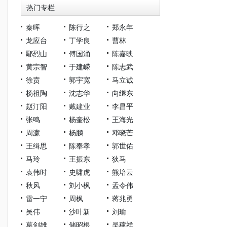
热门专栏
秦晖
陈行之
郑永年
龙应台
丁学良
曹林
鄢烈山
傅国涌
陈嘉映
黄宗智
于建嵘
陈志武
徐贲
郭宇宽
马立诚
杨祖陶
沈志华
向继东
赵汀阳
戴建业
李昌平
张鸣
杨奎松
王海光
周濂
杨鹏
邓晓芒
王缉思
陈奉孝
郭世佑
马玲
王振东
狄马
袁伟时
史啸虎
熊培云
秋风
刘小枫
孟令伟
雷一宁
周枫
蒋兆勇
吴伟
沙叶新
刘瑜
葛剑雄
储昭根
吴稼祥