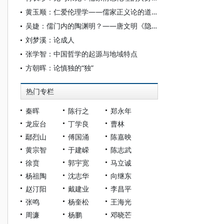
黄玉顺：仁爱伦理学——儒家正义论的道德哲学基础效应
吴婕：儒门内的陶渊明？——唐文明《隐逸之间：陶渊明精神世界中的自然、历史与社会》读后
刘梦溪：论成人
张学智：中国哲学的起源与地域特点
方朝晖：论慎独的“独”
热门专栏
秦晖
陈行之
郑永年
龙应台
丁学良
曹林
鄢烈山
傅国涌
陈嘉映
黄宗智
于建嵘
陈志武
徐贲
郭宇宽
马立诚
杨祖陶
沈志华
向继东
赵汀阳
戴建业
李昌平
张鸣
杨奎松
王海光
周濂
杨鹏
邓晓芒