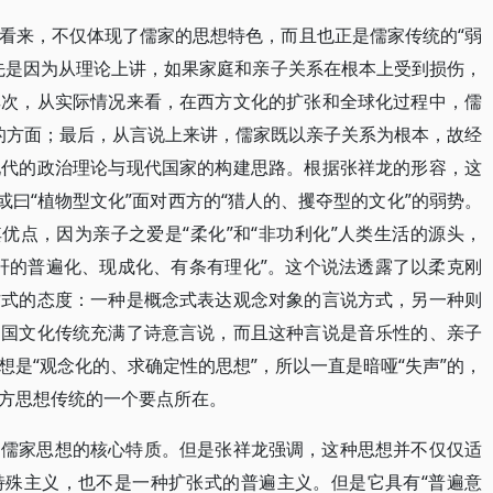
看来，不仅体现了儒家的思想特色，而且也正是儒家传统的“弱
先是因为从理论上讲，如果家庭和亲子关系在根本上受到损伤，
其次，从实际情况来看，在西方文化的扩张和全球化过程中，儒
”的方面；最后，从言说上来讲，儒家既以亲子关系为根本，故经
现代的政治理论与现代国家的构建思路。根据张祥龙的形容，这
或曰“植物型文化”面对西方的“猎人的、攫夺型的文化”的弱势。
优点，因为亲子之爱是“柔化”和“非功利化”人类生活的源头，
肝的普遍化、现成化、有条有理化”。这个说法透露了以柔克刚
方式的态度：一种是概念式表达观念对象的言说方式，另一种则
中国文化传统充满了诗意言说，而且这种言说是音乐性的、亲子
是“观念化的、求确定性的思想”，所以一直是暗哑“失声”的，
方思想传统的一个要点所在。
了儒家思想的核心特质。但是张祥龙强调，这种思想并不仅仅适
特殊主义，也不是一种扩张式的普遍主义。但是它具有“普遍意