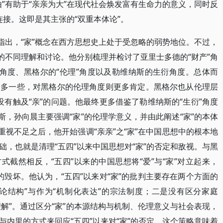
”有助于“亲亲为大”在现代社会焕发富有生命力的意义，同时反
连接。这即是其主张的“双重本体论”。
指出，“家”概念在西方思想史上处于受忽略的弱势地位。不过，
的不同理解和讨论。他分别梳理并检讨了亚里士多德的“财产”角
”角度、黑格尔的“伦理”角度以及勒维纳斯的生衍角度。总体而
更多一些，对黑格尔的伦理角度则更多肯定。黑格尔也从伦理层
，没有触及“亲”的问题。他最终更多借鉴了勒维纳斯的“生衍”角度
斯，孙向晨主要强调“家”的伦理学意义，并由此阐述“家”的本体
重视不足之后，他开始强调“亲亲”之“家”在中国思想中的根本地
，也就是清理“五四”以来中国思想对“家”的否定和敌视。与黑
式截然相反，“五四”以来的中国思想将“爱”与“家”对立起来，
情的毁坏。他认为，“五四”以来对“家”的批判主要存在两个方面的
存论结构”与作为“机制化表达”的宗法制度；二是没有区分家庭
理解”。通过区分“家”的本源结构与机制、伦理意义与社会表现，
内里的方式来回应“五四”以来对“家”的否定。这个策略意味着