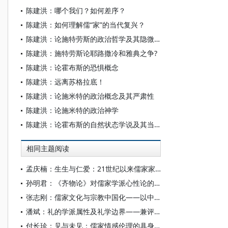
陈建洪：哪个我们？如何差序？
陈建洪：如何理解儒“家”的当代复兴？
陈建洪：论施特劳斯的政治哲学及其隐微论
陈建洪：施特劳斯论耶路撒冷和雅典之争?
陈建洪：论霍布斯的恐惧概念
陈建洪：远离苏格拉底！
陈建洪：论施米特的政治概念及其严肃性
陈建洪：论施米特的政治神学
陈建洪：论霍布斯的自然状态学说及其当代复活形式
相同主题阅读
孟庆楠：生生与仁爱：21世纪以来儒家家庭伦理研究述评
孙明君：《齐物论》对儒家学派心性论的回应
张志刚：儒家文化与宗教中国化——以中国宗教通史为线索的学理沉思
潘斌：礼的学派属性及礼学边界——兼评当前中国民俗学、历史人类学所言之“礼”
付长珍：见与未见：儒家情感伦理的具身性维度