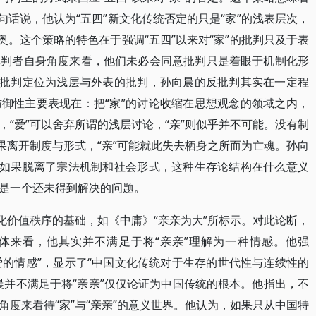
句话说，他认为“五四”新文化传统否定的只是“家”的浅表层次，
奥。这个策略的特色在于强调“五四”以来对“家”的批判只及于表
批判者自身角度来看，他们未必会同意批判只是着眼于机制化形
的批判定位为浅层与外表的批判，孙向晨的反批判其实在一定程
御性主要表现在：把“家”的讨论收缩在思想观念的领域之内，
“爱”可以舍弃所谓的浅层讨论，“亲”则似乎并不可能。没有制
果离开制度与形式，“亲”可能就此失去栖身之所而为亡魂。孙向
。如果脱离了宗法机制和社会形式，这种生存论结构在什么意义
是一个还未得到解决的问题。
化价值秩序的基础，如《中庸》“亲亲为大”所标示。对此论断，
总体来看，他其实并不满足于将“亲亲”理解为一种情感。他强
爱的情感”，显示了“中国文化传统对于生存的世代性与连续性的
晨并不满足于将“亲亲”仅仅论证为中国传统的根本。他指出，不
度来看待“家”与“亲亲”的意义世界。他认为，如果只从中国特