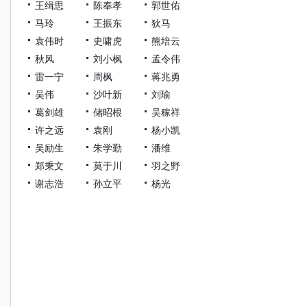
王缉思
陈奉孝
郭世佑
马玲
王振东
狄马
袁伟时
史啸虎
熊培云
秋风
刘小枫
孟令伟
雷一宁
周枫
蒋兆勇
吴伟
沙叶新
刘瑜
葛剑雄
储昭根
吴稼祥
许之远
袁刚
杨小凯
吴励生
朱学勤
潘维
郑秉文
莫于川
羽之野
谢志浩
孙立平
杨光