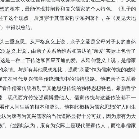
思想的根本，最能体现其阐释和复兴儒家的个人特色。《孔子的
阐述了这个观点，后贯穿于其儒家哲学系列著作，在《复见天地
7）中得以总结。
括为三重意思。从严格意义上说，亲子之爱是父母对子女的自然
泛意义上说，由亲子关系所维系和表达的“亲爱”实际上包含了
。这是一种上下传达和回应互通的爱。从延伸意义上说，是儒家
的亲情。与所有其他思想相比，强调“亲爱”作为儒家传统的独特
现其在当代复兴儒学传统潮流中的独特思路。他把亲子关系看
爱”看作儒家传统有别于其他思想传统的独特思想特色。希腊哲学
爱，现代西方传统强调博爱他人。儒家传统与这些传统都不一
看作人间生活的根本和源头。他将此概括为儒家思想的“人间生
他认为康有为复兴儒家的当代道路显得十分可疑，因为康有为大
族”。他据此认为，康有为实际上是现代墨家传人，而绝非儒家