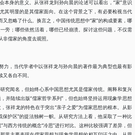
社会本身的意义。从张祥龙到孙向晨的论述可以看出，“家”意识
，尤其明显的是其儒家面向。在这个背景之下，有必要检视当代
而又忽略了什么。换言之，中国传统思想中“家”的构成要素，哪
置一旁；哪些依然活着，哪些已经崩溃。探讨这些问题，不仅需
要从非儒家的角度去观照。
想的努力，当代学者中以张祥龙与孙向晨的著作最为典型也最有影
续又各自不同。
想研究闻名，但始终心系中国思想尤其是儒家传统。阐释和复兴
，并陆续出版“儒家哲学系列”，但也始终坚持运用现象学思想
，张祥龙的特色在于突出“亲子之爱”为儒家思想的根本。从影
或保护区”的提法独树一帜。从研究方法上看，他采取了一种比
”与西方传统的概念“冷思”进行对比。这种比较强调了差异，但
龙那里主要表现在儒家思想与现象学思想的相互印证之中。从思