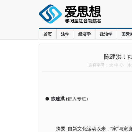
首页
法学
经济学
政治学
国际
陈建洪：如
选择字号：
大
中
小
本文
●
陈建洪
(
进入专栏
)
摘要: 自新文化运动以来，“家”与