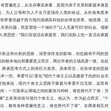
以具有普遍意义，从生存事实来看，是因为亲子关系和家庭本身是
话说，为人父母和为人子女乃是现存人类的命运。从价值角度来
家世界要优越于西方现代强调高科技的全球化世界。他强调，近
关系问题，而是塑造一个倾向于“让人无家可归”的社会。儒家
的人类思想：“我们应该活在家庭里，我们实际上也一直活在家庭
所表达和分析的思路，深受张祥龙的影响，但也颇有不同的想
生活的根本地位和重要意义而言，两位学者的立场高度一致。在处
，两者思考方式上则有巨大差异。具体而言，在张祥龙的思路
本一些。孝爱可以“柔化”现代个体主义以及建基于此的社会关
对他来说，现代个体主义思路于家庭与孝爱不仅无助，反而有
之间：一方面承认两端之间的紧张与对峙，谁也替代不了谁；另
家”之亲亲传统与现代个体主义。他认为，作为起点而言，“个
极单位，都有各种普遍性意义，谁也替代不了谁”。在两者相互对