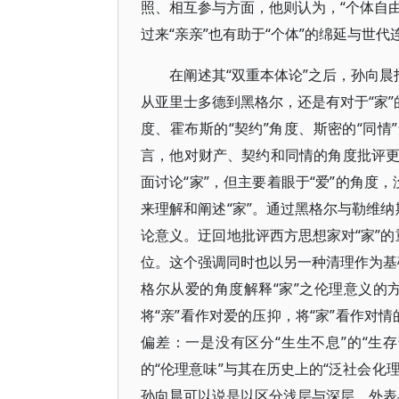
照、相互参与方面，他则认为，“个体自由
过来“亲亲”也有助于“个体”的绵延与世代
在阐述其“双重本体论”之后，孙向晨
从亚里士多德到黑格尔，还是有对于“家”
度、霍布斯的“契约”角度、斯密的“同情
言，他对财产、契约和同情的角度批评
面讨论“家”，但主要着眼于“爱”的角度
来理解和阐述“家”。通过黑格尔与勒维纳
论意义。迂回地批评西方思想家对“家”的
位。这个强调同时也以另一种清理作为基础
格尔从爱的角度解释“家”之伦理意义的方
将“亲”看作对爱的压抑，将“家”看作对
偏差：一是没有区分“生生不息”的“生
的“伦理意味”与其在历史上的“泛社会化
孙向晨可以说是以区分浅层与深层、外表与