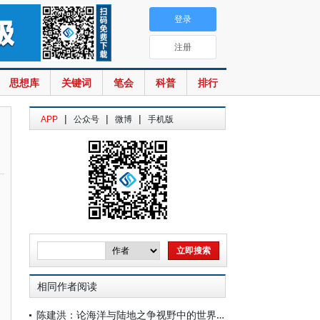
登录
注册
思想库
关键词
笔会
科普
排行
|
|
|
APP
公众号
微博
手机版
相同作者阅读
陈建洪：论海洋与陆地之争视野中的世界秩序构想