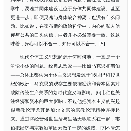
学中，灵魂共同体建设让位于身体共同体建设。甚至
更进一步，即便灵魂与身体貌合神离，也没有什么问
题。比如说，在霍布斯的政治哲学中，内心的私人信
仰与公共的口头认信，两者并不必然需要一致。这意
味着，身心可以不合一，知行可以不合一。[5]
现代个体主义思想起源于何时何地，一直是一个
——比如马克思和韦伯
争论不休的问题。经典思想家
——总体上都认为个体主义思想发源于16世纪和17世
纪的欧洲。马克思的观察主要依据经济和资本因素对
破除传统生产关系的划时代意义与影响。[6]
韦伯也关
注经济和资本的巨大影响，不过他把资本主义的兴起
跟新教伦理尤其是加尔文宗的宗教伦理精神连接起
来。通过将经营俗世生活与生活天职联系在一起，韦
[7]
伯把经济与宗教沿革因素做了一定的嫁接。
不管怎