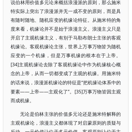
说伯林用价值多元论来概括浪漫派的原则，那么施米
特实际上突出了浪漫派并无一成不变的原则，而是具
有随时随地、随机应变的机缘论特征。从施米特的角
度来看，机缘论并不是始于浪漫主义。浪漫主义只是
开启了主观机缘主义，有别于马勒布朗士主张的客观
机缘论。客观机缘论主张，世界上万事万物皆为随机
应变的一个机缘，但是万事机缘的根本在于上帝。
[34]
主观机缘论去除了客观机缘论中作为机缘核心概
念的上帝，从而一切都变成了主观的机缘。用施米特
“把机缘论体系中的
的话来说，浪漫派机缘论的特征是
要素——上帝——主观化了”。[35]
万事万物皆因主观
而成机缘。
无论是伯林主张的价值多元论还是施米特解释的
主观机缘论，浪漫主义都体现了对启蒙原则的质疑与
反动。一元价值让位于多元价值，客观原则让位于主