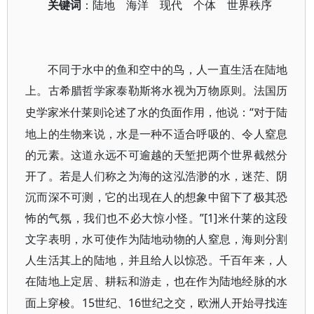
关键词
：陆地 海洋 现代 个体 世界秩序
不同于水中的鱼和空中的鸟，人一直生活在陆地
上。古希腊哲学家泰勒斯将水视为万物原则。法国历
“对于陆
史学家米什莱则论述了水的负面作用，他说：
地上的生物来说，水是一种不适合呼吸的、令人窒息
的元素。这道永远不可逾越的天堑把两个世界截然分
开了。若是人们称之为海的这泓浩渺的水，迷茫、阴
沉而深不可测，它的出现在人的想象中留下了极其恐
怖的气氛，我们也不必大惊小怪。”[1]
米什莱的这段
文字表明，水可使作为陆地动物的人窒息，海则分割
人生活其上的陆地，并且给人以惊恐。千百年来，人
在陆地上定居、耕耘和游走，也在作为陆地经脉的水
15世纪、16世纪之交，欧洲人开始寻找连
面上穿梭。