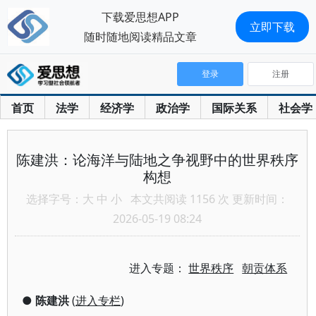
下载爱思想APP
立即下载
随时随地阅读精品文章
登录
注册
首页
法学
经济学
政治学
国际关系
社会学
陈建洪：论海洋与陆地之争视野中的世界秩序
构想
选择字号：
大
中
小
本文共阅读 1156 次 更新时间：
2026-05-19 08:24
进入专题：
世界秩序
朝贡体系
●
陈建洪
(
进入专栏
)