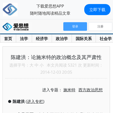
下载爱思想APP
立即下载
随时随地阅读精品文章
登录
注册
首页
法学
经济学
政治学
国际关系
社会学
陈建洪：论施米特的政治概念及其严肃性
选择字号：
大
中
小
本文共阅读 5321 次 更新时间：
2014-12-03 20:05
进入专题：
施米特
西方政治思想
●
陈建洪
(
进入专栏
)