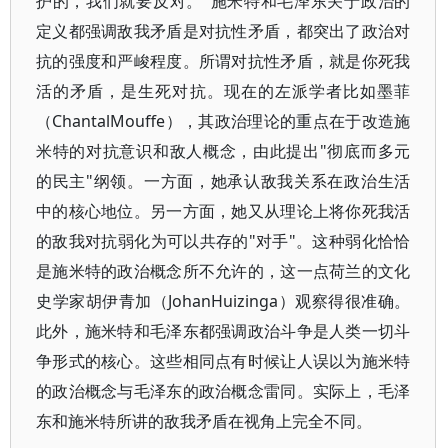
护的，我们就要反对。"施米特和毛泽东关于政治的
定义都强调敌我矛盾是对抗性矛盾，都突出了政治对
抗的强度和严峻程度。所谓对抗性矛盾，就是你死我
活的矛盾，是生死对抗。现在的左派学者比如墨菲
（ChantalMouffe），其政治理论的重点在于改造施
米特的对抗意识和敌人概念，由此提出"彻底而多元
的民主"纲领。一方面，她承认敌我关系在政治生活
中的核心地位。另一方面，她又从理论上将你死我活
的敌我对抗弱化为可以共存的"对手"。这种弱化恰恰
是施米特的政治概念所不允许的，这一点荷兰的文化
史学家胡伊青加（JohanHuizinga）观察得很准确。
此外，施米特和毛泽东都强调政治斗争是人类一切斗
争形式的核心。这些相同点有时候让人误以为施米特
的政治概念与毛泽东的政治概念雷同。实际上，毛泽
东和施米特所讲的敌我矛盾在视角上完全不同。