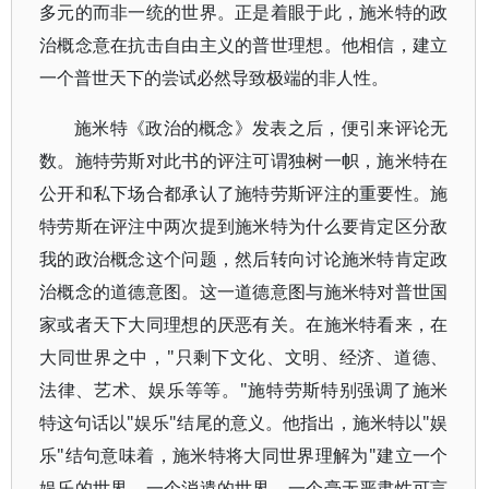
多元的而非一统的世界。正是着眼于此，施米特的政
治概念意在抗击自由主义的普世理想。他相信，建立
一个普世天下的尝试必然导致极端的非人性。
施米特《政治的概念》发表之后，便引来评论无
数。施特劳斯对此书的评注可谓独树一帜，施米特在
公开和私下场合都承认了施特劳斯评注的重要性。施
特劳斯在评注中两次提到施米特为什么要肯定区分敌
我的政治概念这个问题，然后转向讨论施米特肯定政
治概念的道德意图。这一道德意图与施米特对普世国
家或者天下大同理想的厌恶有关。在施米特看来，在
大同世界之中，"只剩下文化、文明、经济、道德、
法律、艺术、娱乐等等。"施特劳斯特别强调了施米
特这句话以"娱乐"结尾的意义。他指出，施米特以"娱
乐"结句意味着，施米特将大同世界理解为"建立一个
娱乐的世界、一个消遣的世界、一个毫无严肃性可言