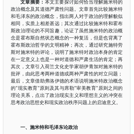
文章摘要：
本文主要探讨如何恰当理解施米特的
政治概念及其道德严肃性问题。文章首先比较施米特
和毛泽东的政治概念，指出两人对于政治的理解貌似
相同，实质上相差甚远；其次通过比较施米特和霍布
斯政治理论的不同旨趣，论证了虽然施米特的政治概
念是霍布斯自然状态概念的一种复活，但是也背离了
霍布斯政治哲学的文明精神；再次，通过研究施特劳
斯对施米特的评论，说明了施米特对政治本身的肯定
在一定意义上也是一种对道德和严肃生活的肯定；再
其次，文章引入荷兰文化史学家胡伊青加对施米特的
批评，由此思考两种道德或两种严肃性的对立问题；
最后，文章借助弗洛伊德的术语说明施米特政治概念
的"现实教育"原则及其与席勒"审美教育"原则之间的
理论关系，点出了政治现实主义和理想主义的冲突在
思考政治思想史和现实政治秩序问题上的启迪意义。
一、施米特和毛泽东论政治